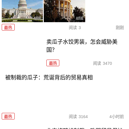
最热
阅读
3
刚刚
卖瓜子水饺男装，怎会威胁美
国？
最热
阅读
3470
被制裁的瓜子：荒诞背后的贸易真相
最热
阅读
3164
4小时前