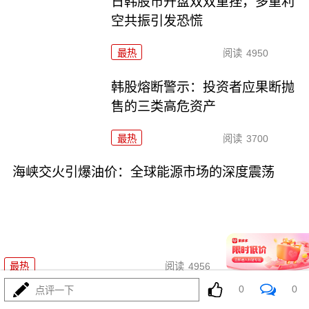
日韩股市开盘双双重挫，多重利
空共振引发恐慌
最热
阅读
4950
韩股熔断警示：投资者应果断抛
售的三类高危资产
最热
阅读
3700
海峡交火引爆油价：全球能源市场的深度震荡
07-15
最热
阅读
4956
0
0
点评一下
海峡交火下的民生之痛：当地居