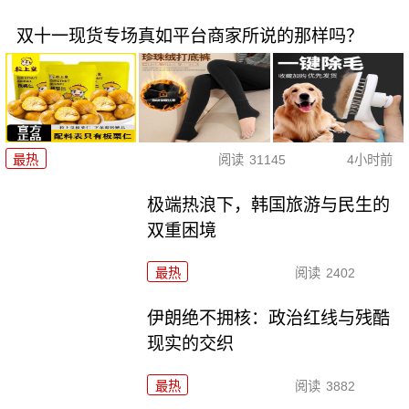
双十一现货专场真如平台商家所说的那样吗？
最热
阅读
31145
4小时前
极端热浪下，韩国旅游与民生的
双重困境
最热
阅读
2402
伊朗绝不拥核：政治红线与残酷
现实的交织
最热
阅读
3882