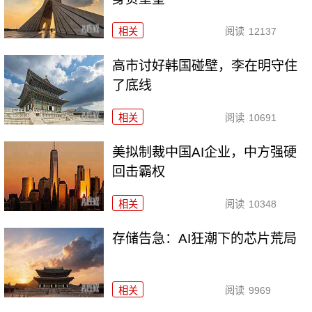
相关
阅读
12137
高市讨好韩国碰壁，李在明守住
了底线
相关
阅读
10691
美拟制裁中国AI企业，中方强硬
回击霸权
相关
阅读
10348
存储告急：AI狂潮下的芯片荒局
相关
阅读
9969