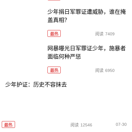
少年捐日军罪证遭威胁，谁在掩
盖真相？
最热
阅读
7409
网暴曝光日军罪证少年，施暴者
面临何种严惩
最热
阅读
6950
少年护证：历史不容抹去
07-30
最热
阅读
12546