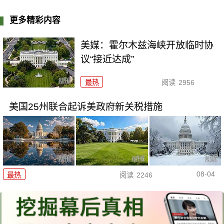
更多精彩内容
美媒：霍尔木兹海峡开放临时协
议“接近达成”
最热
阅读
2956
美国25州联合起诉美政府新关税措施
08-04
最热
阅读
2246