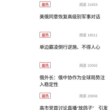
最热
阅读
21653
美俄同意恢复高级别军事对话
最热
阅读
18511
单边霸凌倒行逆施、不得人心
最热
阅读
22002
俄外长：俄中协作为全球局势注
入稳定性
最热
阅读
20656
高市党首讨论直播“放鸽子” 引发