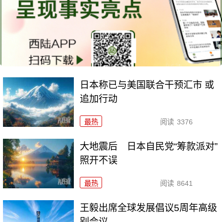
日本称已与美国联合干预汇市 或
追加行动
最热
阅读
3376
大地震后 日本自民党“筹款派对”
照开不误
最热
阅读
8641
王毅出席全球发展倡议5周年高级
别会议