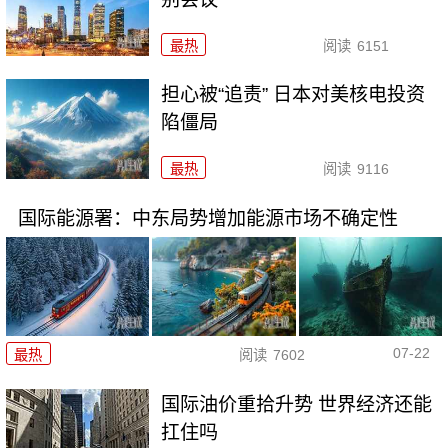
最热
阅读
6151
担心被“追责” 日本对美核电投资
陷僵局
最热
阅读
9116
国际能源署：中东局势增加能源市场不确定性
07-22
最热
阅读
7602
国际油价重拾升势 世界经济还能
扛住吗