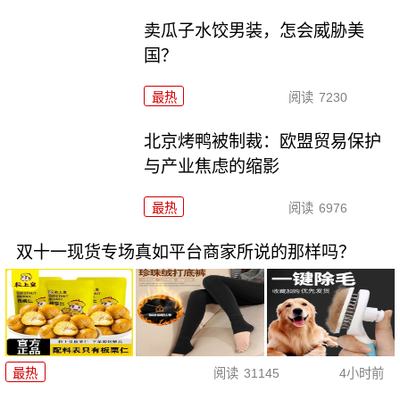
卖瓜子水饺男装，怎会威胁美
国？
最热
阅读
7230
北京烤鸭被制裁：欧盟贸易保护
与产业焦虑的缩影
最热
阅读
6976
双十一现货专场真如平台商家所说的那样吗？
最热
阅读
31145
4小时前