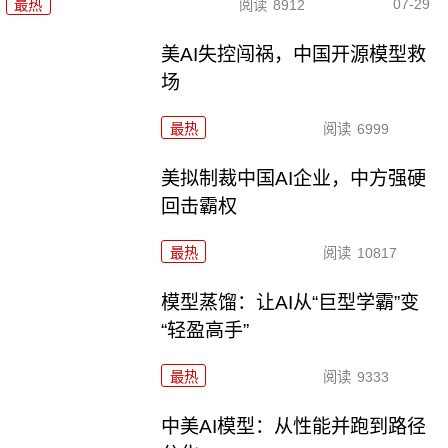
07-29
最热
阅读
8912
美AI失控闯祸，中国开源模型救
场
最热
阅读
6999
美拟制裁中国AI企业，中方强硬
回击霸权
最热
阅读
10817
模型蒸馏：让AI从“巨型学霸”变
“轻盈高手”
最热
阅读
9333
中美AI模型：从性能并跑到路径