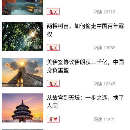
相关
阅读
13210
两棵树苗，如何偷走中国百年霸
权
相关
阅读
13087
美伊签协议伊朗获三千亿，中国
身负重望
相关
阅读
12345
从故宫到天坛：一步之遥，换了
人间
相关
阅读
11621