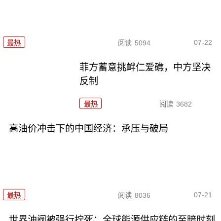
07-22
最热
阅读
5094
菲方蓄意挑衅仁爱礁，中方坚决
反制
最热
阅读
3682
高油价冲击下的中国经济：承压与破局
07-21
最热
阅读
8036
世界油阀被强行拧死：全球能源供应链的至暗时刻