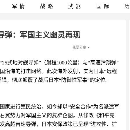
军情
战略
武器
国际
导弹：军国主义幽灵再现
我要分享
5式地对舰导弹”（射程1000公里）与“高速滑翔弹”
国沿海的打击网络。此次海外发射，实为日本“远程
逻辑，彻底颠覆了战后日本“防御性军事”的定位。
国家进行殖民统治，如今却以“安全合作”为名派遣军
右翼势力对军国主义的复辟企图。从修改《和平宪
发高超音速导弹，日本安保政策已呈现“进攻性、扩