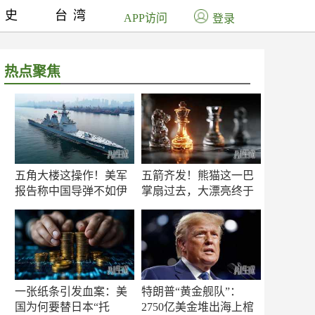
历史
台湾
APP访问
登录
热点聚焦
五角大楼这操作！美军
五箭齐发！熊猫这一巴
报告称中国导弹不如伊
掌扇过去，大漂亮终于
朗？
知疼
一张纸条引发血案：美
特朗普“黄金舰队”：
国为何要替日本“托
2750亿美金堆出海上棺