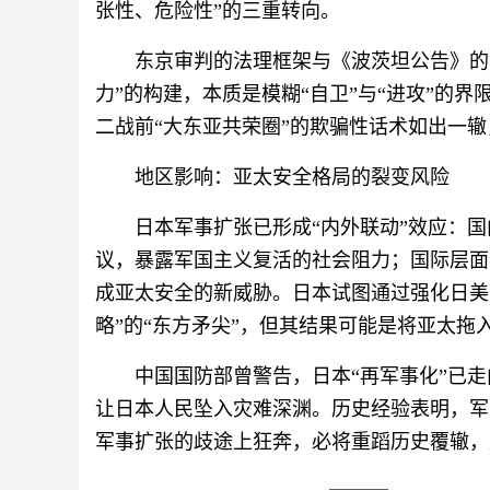
张性、危险性”的三重转向。
东京审判的法理框架与《波茨坦公告》的
力”的构建，本质是模糊“自卫”与“进攻”的
二战前“大东亚共荣圈”的欺骗性话术如出一
地区影响：亚太安全格局的裂变风险
日本军事扩张已形成“内外联动”效应：
议，暴露军国主义复活的社会阻力；国际层面
成亚太安全的新威胁。日本试图通过强化日美
略”的“东方矛尖”，但其结果可能是将亚太拖入
中国国防部曾警告，日本“再军事化”已走
让日本人民坠入灾难深渊。历史经验表明，军
军事扩张的歧途上狂奔，必将重蹈历史覆辙，