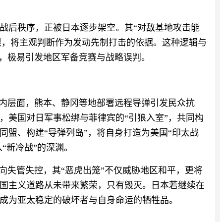
战后秩序，正被日本逐步架空。其“对敌基地攻击能
界限，将主观判断作为发动先制打击的依据。这种逻辑与
辙，极易引发地区军备竞赛与战略误判。
国内层面，熊本、静冈等地部署远程导弹引发民众抗
，美国对日军事松绑与菲律宾的“引狼入室”，共同构
同盟、构建“导弹列岛”，将自身打造为美国“印太战
“新冷战”的深渊。
向失管失控，其“恶虎出笼”不仅威胁地区和平，更将
国主义道路从未带来繁荣，只有毁灭。日本若继续在
成为亚太稳定的破坏者与自身命运的牺牲品。