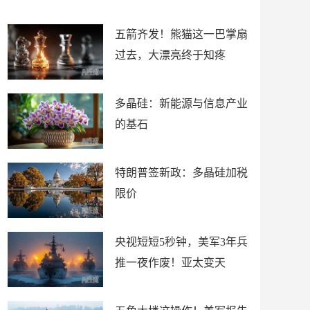
底”？
材
五箭齐发！熊猫这一巴掌扇
过去，大漂亮终于知疼
多晶硅：新能源与信息产业
的基石
特朗普签新政：多晶硅加税
限价
央视短短5秒钟，美军3年兵
推一夜作废！亚太变天