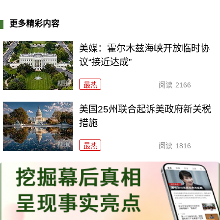
更多精彩内容
美媒：霍尔木兹海峡开放临时协
议“接近达成”
最热
阅读
2166
美国25州联合起诉美政府新关税
措施
最热
阅读
1816