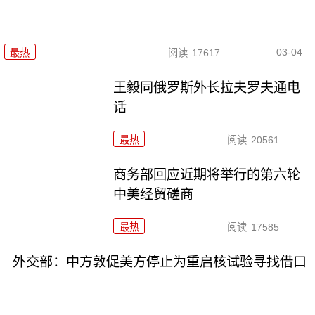
03-04
最热
阅读
17617
王毅同俄罗斯外长拉夫罗夫通电
话
最热
阅读
20561
商务部回应近期将举行的第六轮
中美经贸磋商
最热
阅读
17585
外交部：中方敦促美方停止为重启核试验寻找借口