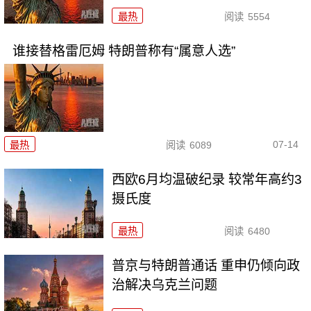
最热
阅读
5554
谁接替格雷厄姆 特朗普称有“属意人选”
07-14
最热
阅读
6089
西欧6月均温破纪录 较常年高约3
摄氏度
最热
阅读
6480
普京与特朗普通话 重申仍倾向政
治解决乌克兰问题