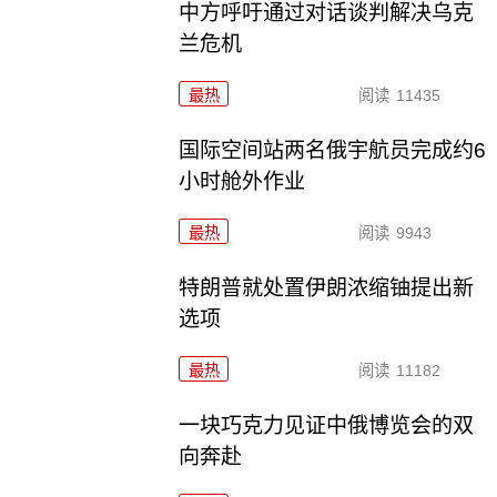
中方呼吁通过对话谈判解决乌克
兰危机
最热
阅读
11435
国际空间站两名俄宇航员完成约6
小时舱外作业
最热
阅读
9943
特朗普就处置伊朗浓缩铀提出新
选项
最热
阅读
11182
一块巧克力见证中俄博览会的双
向奔赴