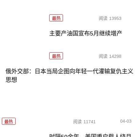
最热
阅读
13953
主要产油国宣布5月继续增产
最热
阅读
14298
俄外交部：日本当局企图向年轻一代灌输复仇主义
思想
04-03
最热
阅读
11741
时隔50余年 美国重启载人绕月