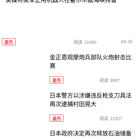
美媒称美军正用机器人在霍尔木兹海峡排雷
04-20
最热
阅读
11680
金正恩观摩炮兵部队火炮射击比
赛
最热
阅读
9887
日本警方以涉嫌违反枪支刀具法
再次逮捕村田晃大
最热
阅读
12357
日本政府决定再次释放石油储备