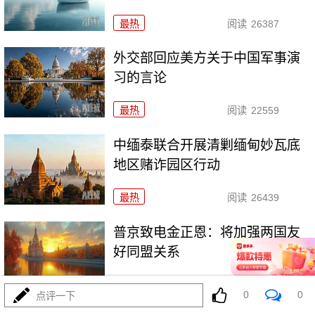
最热
阅读
26387
外交部回应美方关于中国军事演
习的言论
最热
阅读
22559
中缅泰联合开展清剿缅甸妙瓦底
地区赌诈园区行动
最热
阅读
26439
普京致电金正恩：将加强两国友
好同盟关系
最热
阅读
24648
0
0
点评一下