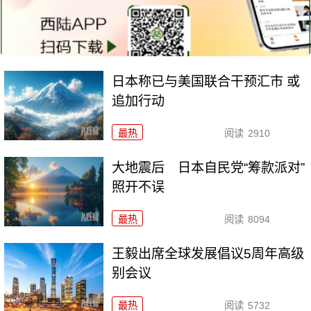
日本称已与美国联合干预汇市 或
追加行动
最热
阅读
2910
大地震后 日本自民党“筹款派对”
照开不误
最热
阅读
8094
王毅出席全球发展倡议5周年高级
别会议
最热
阅读
5732