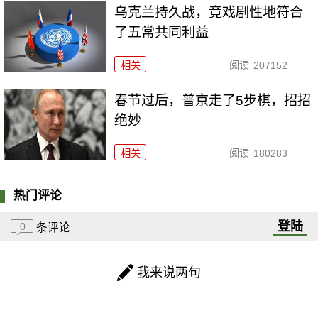
乌克兰持久战，竟戏剧性地符合
了五常共同利益
相关
阅读
207152
春节过后，普京走了5步棋，招招
绝妙
相关
阅读
180283
热门评论
登陆
0
条评论
我来说两句