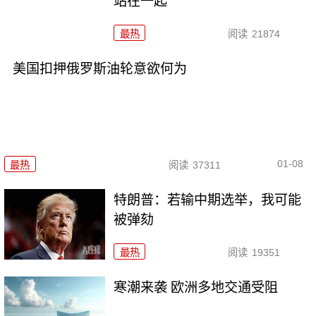
站在一起
最热
阅读
21874
美国扣押俄罗斯油轮意欲何为
01-08
最热
阅读
37311
特朗普：若输中期选举，我可能
被弹劾
最热
阅读
19351
寒潮来袭 欧洲多地交通受阻