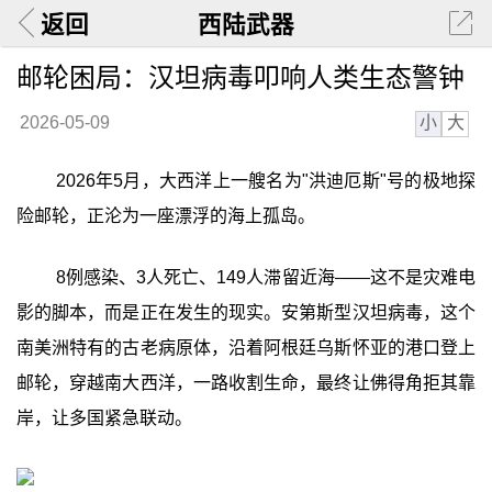
返回
西陆武器
邮轮困局：汉坦病毒叩响人类生态警钟
小
大
2026-05-09
2026年5月，大西洋上一艘名为"洪迪厄斯"号的极地探
险邮轮，正沦为一座漂浮的海上孤岛。
8例感染、3人死亡、149人滞留近海——这不是灾难电
影的脚本，而是正在发生的现实。安第斯型汉坦病毒，这个
南美洲特有的古老病原体，沿着阿根廷乌斯怀亚的港口登上
邮轮，穿越南大西洋，一路收割生命，最终让佛得角拒其靠
岸，让多国紧急联动。