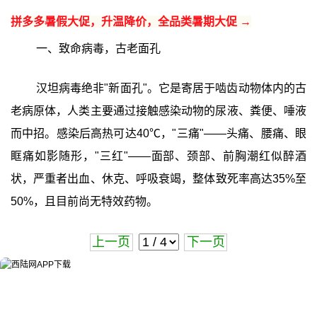
拼多多暑假大促，升温降价，全品类暑期大促 →
一、致命病毒，古老面孔
汉坦病毒绝非"新面孔"。它是寄居于啮齿动物体内的古
老病原体，人类主要通过接触感染动物的尿液、粪便、唾液
而中招。感染后高热可达40℃，"三痛"——头痛、腰痛、眼
眶痛如影随形，"三红"——面部、颈部、前胸潮红似醉酒
状，严重者出血、休克、呼吸衰竭，整体致死率高达35%至
50%，且目前尚无特效药物。
上一页
下一页