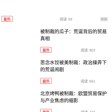
最热
阅读
69
刚刚
被制裁的瓜子：荒诞背后的贸易
真相
最热
阅读
903
思念水饺被美制裁：政治操弄下
的荒诞闹剧
最热
阅读
661
北京烤鸭被制裁：欧盟贸易保护
与产业焦虑的缩影