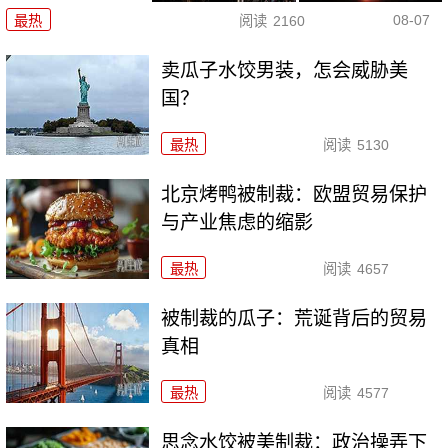
08-07
最热
阅读
2160
卖瓜子水饺男装，怎会威胁美
国？
最热
阅读
5130
北京烤鸭被制裁：欧盟贸易保护
与产业焦虑的缩影
最热
阅读
4657
被制裁的瓜子：荒诞背后的贸易
真相
最热
阅读
4577
思念水饺被美制裁：政治操弄下