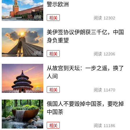
警示欧洲
相关
阅读
12302
美伊签协议伊朗获三千亿，中国
身负重望
相关
阅读
12206
从故宫到天坛：一步之遥，换了
人间
相关
阅读
11470
俄国人不要毁掉中国茶，要吃掉
中国茶
相关
阅读
11186