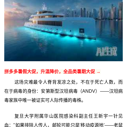
拼多多暑假大促，升温降价，全品类暑期大促 →
这场灾难最令人脊背发凉之处，不在于死亡人数，而
在于病毒的身份：安第斯型汉坦病毒（ANDV）——汉坦病
毒家族中唯一被证实可人际传播的毒株。
复旦大学附属华山医院感染科副主任王新宇一针见
血："如果排除人传人，邮轮可能只是'移动疫源地'——老鼠