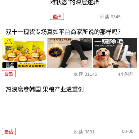
难状态”的深层逻辑
最热
阅读
6345
双十一现货专场真如平台商家所说的那样吗？
最热
阅读
31145
4小时前
热浪席卷韩国 果粮产业遭重创
08-05
最热
阅读
3891