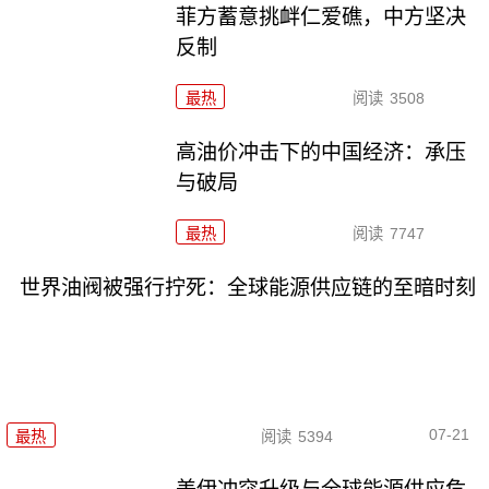
菲方蓄意挑衅仁爱礁，中方坚决
反制
最热
阅读
3508
高油价冲击下的中国经济：承压
与破局
最热
阅读
7747
世界油阀被强行拧死：全球能源供应链的至暗时刻
07-21
最热
阅读
5394