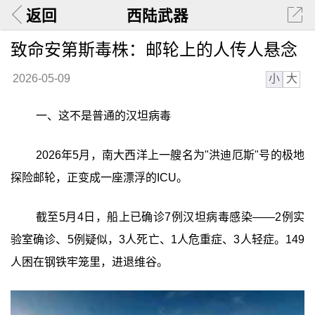
返回
西陆武器
致命安第斯毒株：邮轮上的人传人悬念
小
大
2026-05-09
一、这不是普通的汉坦病毒
2026年5月，南大西洋上一艘名为"洪迪厄斯"号的极地
探险邮轮，正变成一座漂浮的ICU。
截至5月4日，船上已确诊7例汉坦病毒感染——2例实
验室确诊、5例疑似，3人死亡、1人危重症、3人轻症。149
人困在钢铁牢笼里，进退维谷。