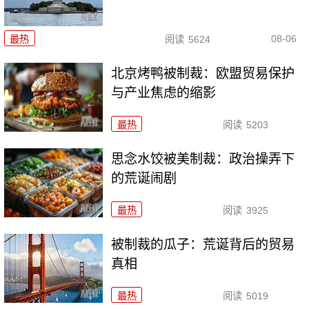
08-06
最热
阅读
5624
北京烤鸭被制裁：欧盟贸易保护
与产业焦虑的缩影
最热
阅读
5203
思念水饺被美制裁：政治操弄下
的荒诞闹剧
最热
阅读
3925
被制裁的瓜子：荒诞背后的贸易
真相
最热
阅读
5019