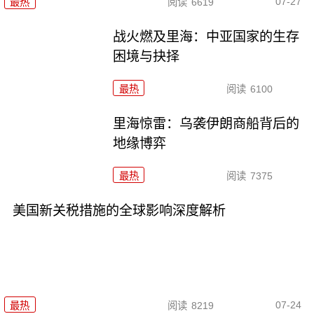
07-27
最热
阅读
6619
战火燃及里海：中亚国家的生存
困境与抉择
最热
阅读
6100
里海惊雷：乌袭伊朗商船背后的
地缘博弈
最热
阅读
7375
美国新关税措施的全球影响深度解析
07-24
最热
阅读
8219