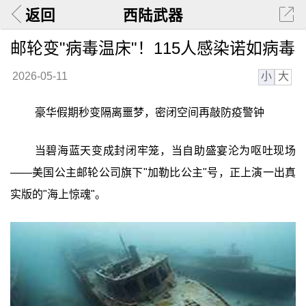
返回
西陆武器
邮轮变"病毒温床"！115人感染诺如病毒
小
大
2026-05-11
豪华假期秒变隔离噩梦，密闭空间再敲防疫警钟
当碧海蓝天变成封闭牢笼，当自助盛宴沦为呕吐现场
——美国公主邮轮公司旗下"加勒比公主"号，正上演一出真
实版的"海上惊魂"。