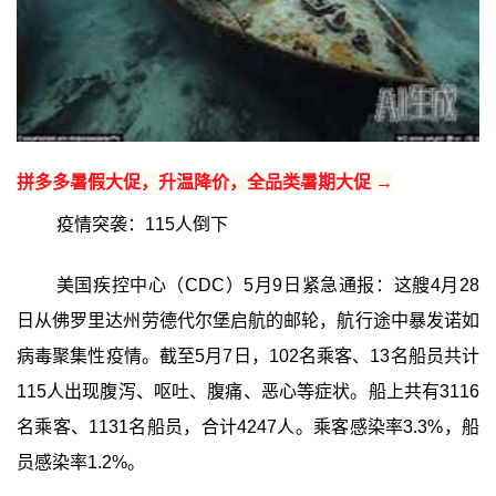
拼多多暑假大促，升温降价，全品类暑期大促 →
疫情突袭：115人倒下
美国疾控中心（CDC）5月9日紧急通报：这艘4月28
日从佛罗里达州劳德代尔堡启航的邮轮，航行途中暴发诺如
病毒聚集性疫情。截至5月7日，102名乘客、13名船员共计
115人出现腹泻、呕吐、腹痛、恶心等症状。船上共有3116
名乘客、1131名船员，合计4247人。乘客感染率3.3%，船
员感染率1.2%。