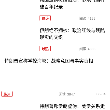
韩国遭遇极端热浪，多地气温打
破百年纪录
最热
阅读
4133
伊朗绝不拥核：政治红线与残酷
现实的交织
最热
阅读
4566
特朗普宣称掌控海峡：战略意图与事实真相
08-04
最热
阅读
3847
特朗普斥伊朗虚伪：美伊关系走