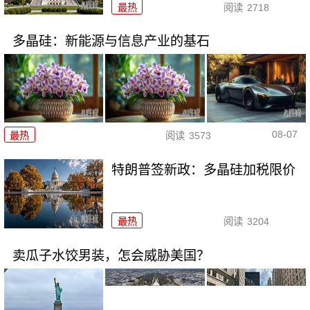
最热
阅读
2718
多晶硅：新能源与信息产业的基石
08-07
最热
阅读
3573
特朗普签新政：多晶硅加税限价
最热
阅读
3204
卖瓜子水饺男装，怎会威胁美国？