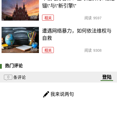
锚\"与\"新引擎\"
相关
阅读
9597
遭遇网络暴力，如何依法维权与
自救
相关
阅读
9308
热门评论
登陆
0
条评论
我来说两句