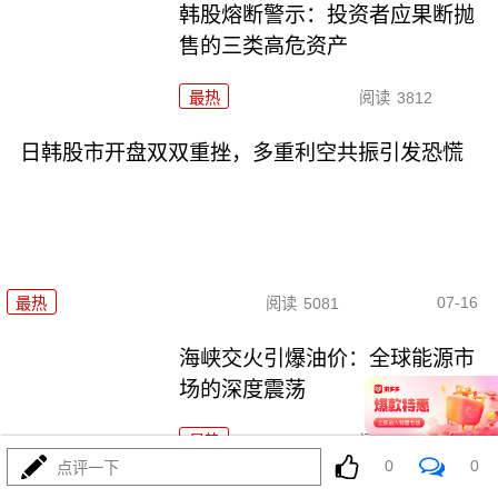
韩股熔断警示：投资者应果断抛
售的三类高危资产
最热
阅读
3812
日韩股市开盘双双重挫，多重利空共振引发恐慌
07-16
最热
阅读
5081
海峡交火引爆油价：全球能源市
场的深度震荡
最热
阅读
5129
0
0
点评一下
海峡交火下的民生之痛：当地居