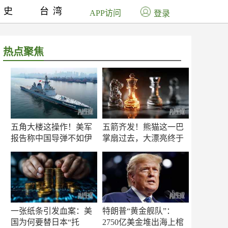
历史
台湾
APP访问
登录
热点聚焦
五角大楼这操作！美军
五箭齐发！熊猫这一巴
报告称中国导弹不如伊
掌扇过去，大漂亮终于
朗？
知疼
一张纸条引发血案：美
特朗普“黄金舰队”：
国为何要替日本“托
2750亿美金堆出海上棺