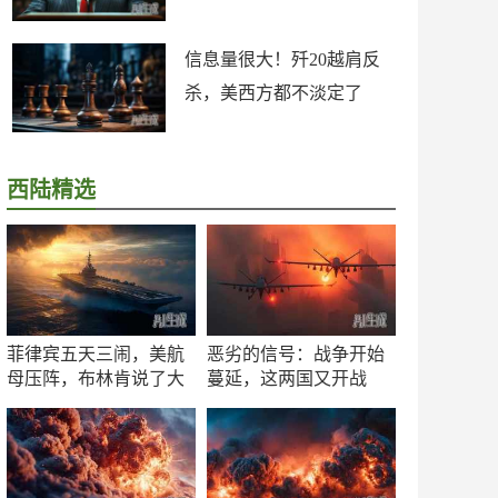
信息量很大！歼20越肩反
杀，美西方都不淡定了
西陆精选
菲律宾五天三闹，美航
恶劣的信号：战争开始
母压阵，布林肯说了大
蔓延，这两国又开战
实话
了！