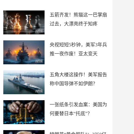
底”？
材
五箭齐发！熊猫这一巴掌扇
过去，大漂亮终于知疼
央视短短5秒钟，美军3年兵
推一夜作废！亚太变天
五角大楼这操作！美军报告
称中国导弹不如伊朗？
一张纸条引发血案：美国为
何要替日本“托底”？