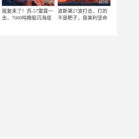
报复来了！苏-57雷霆一
波斯第27波打击，打的
击，7000吨粮船沉海底
不是靶子，是美利坚命
门