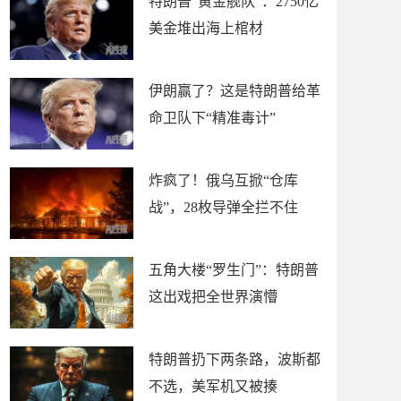
特朗普“黄金舰队”：2750亿
美金堆出海上棺材
伊朗赢了？这是特朗普给革
命卫队下“精准毒计”
炸疯了！俄乌互掀“仓库
战”，28枚导弹全拦不住
五角大楼“罗生门”：特朗普
这出戏把全世界演懵
特朗普扔下两条路，波斯都
不选，美军机又被揍