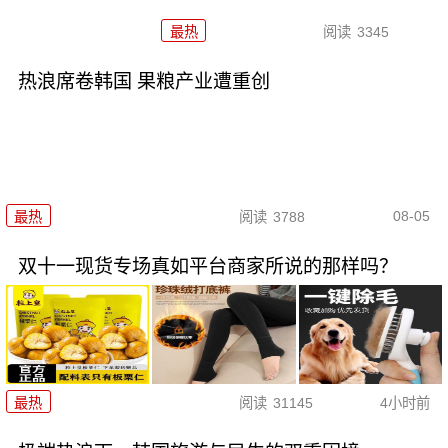
最热
阅读
3345
热浪席卷韩国 果粮产业遭重创
08-05
最热
阅读
3788
双十一现货专场真如平台商家所说的那样吗？
最热
阅读
31145
4小时前