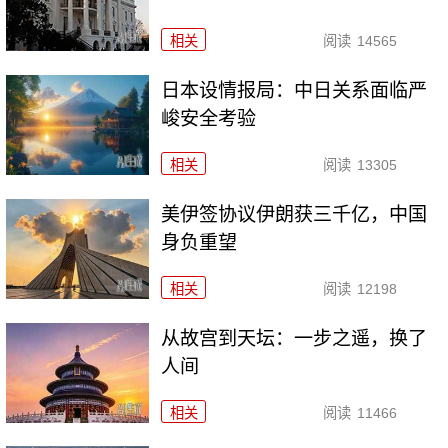
相关
阅读
14565
日本设情报局：中日关系面临严
峻安全考验
相关
阅读
13305
美伊签协议伊朗获三千亿，中国
身负重望
相关
阅读
12198
从故宫到天坛：一步之遥，换了
人间
相关
阅读
11466