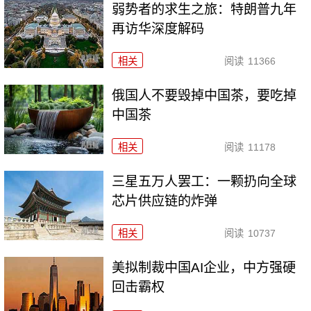
弱势者的求生之旅：特朗普九年
再访华深度解码
相关
阅读
11366
俄国人不要毁掉中国茶，要吃掉
中国茶
相关
阅读
11178
三星五万人罢工：一颗扔向全球
芯片供应链的炸弹
相关
阅读
10737
美拟制裁中国AI企业，中方强硬
回击霸权