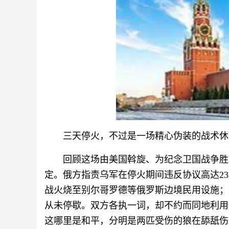
三天停火，不过是一场精心伪装的战术休
回顾这场由美国斡旋、为纪念卫国战争胜
定。俄方指责乌军在停火期间违反协议高达238
战火烧至别尔哥罗德等俄罗斯边境民用设施；
从未停歇。双方各执一词，却不约而同地利用
这哪里是和平，分明是两匹受伤的狼在舔舐伤