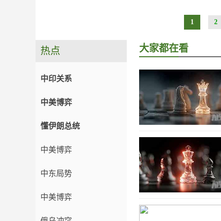
1
2
大家都在看
热点
中印关系
中美博弈
懂伊朗总统
中美博弈
中东局势
中美博弈
俄乌冲突