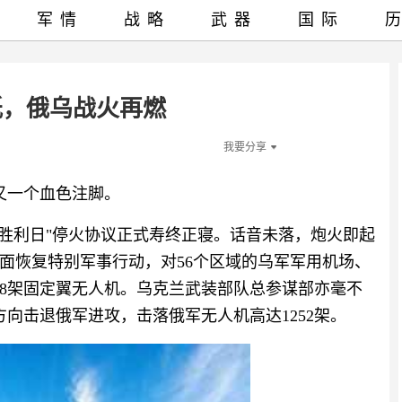
军情
战略
武器
国际
纸，俄乌战火再燃
我要分享
的又一个血色注脚。
的"胜利日"停火协议正式寿终正寝。话音未落，炮火即起
面恢复特别军事行动，对56个区域的乌军军用机场、
08架固定翼无人机。乌克兰武装部队总参谋部亦毫不
方向击退俄军进攻，击落俄军无人机高达1252架。