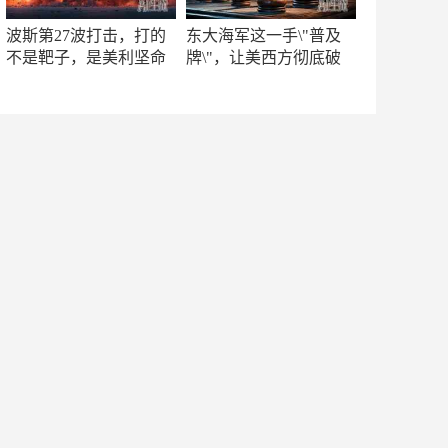
波斯第27波打击，打的
东大海军这一手\"普及
不是靶子，是美利坚命
牌\"，让美西方彻底破
门
防！