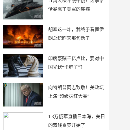
五角大楼吓唬中俄？这事恰
恰暴露了美军的底裤
胡塞这一炸，我终于看懂伊
朗总统昨天那句话了
印度豪赌千亿卢比，要对中
国光伏“卡脖子”？
向特朗普同志致敬！美政坛
上演“超级抹红大赛”
1.3万俄军直插日本海，美日
的双线噩梦开始了