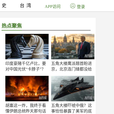
历史
台湾
APP访问
登录
热点聚焦
印度豪赌千亿卢比，要
五角大楼鹰派翘首盼进
对中国光伏“卡脖子”？
京，北京连门缝都没给
留
胡塞这一炸，我终于看
五角大楼吓唬中俄？这
懂伊朗总统昨天那句话
事恰恰暴露了美军的底