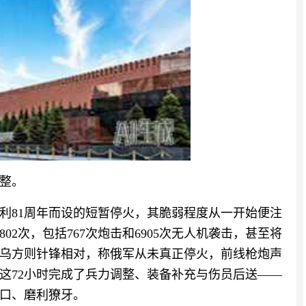
整。
利81周年而设的短暂停火，其脆弱程度从一开始便注
02次，包括767次炮击和6905次无人机袭击，甚至将
乌方则针锋相对，称俄军从未真正停火，前线枪炮声
这72小时完成了兵力调整、装备补充与伤员后送——
口、磨利獠牙。