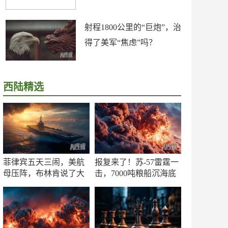
射程1800公里的“巨炮”，治
得了美军“焦虑”吗？
西陆精选
菲律宾五天三闹，美航
报复来了！苏-57雷霆一
母压阵，布林肯说了大
击，7000吨粮船沉海底
实话