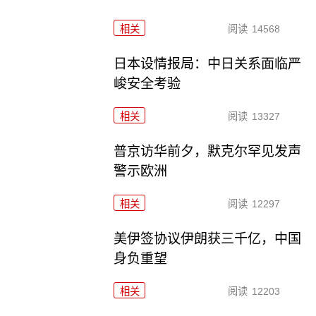
相关
阅读
14568
日本设情报局：中日关系面临严
峻安全考验
相关
阅读
13327
普京访华前夕，默克尔罕见发声
警示欧洲
相关
阅读
12297
美伊签协议伊朗获三千亿，中国
身负重望
相关
阅读
12203