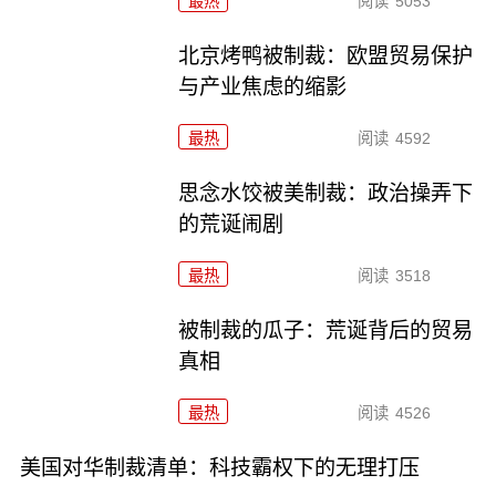
最热
阅读
5053
北京烤鸭被制裁：欧盟贸易保护
与产业焦虑的缩影
最热
阅读
4592
思念水饺被美制裁：政治操弄下
的荒诞闹剧
最热
阅读
3518
被制裁的瓜子：荒诞背后的贸易
真相
最热
阅读
4526
美国对华制裁清单：科技霸权下的无理打压