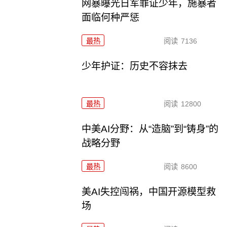
网暴曝光日军罪证少年，施暴者
面临何种严惩
最热
阅读
7136
少年护证：历史不容抹去
最热
阅读
12800
中美AI分野：从“造脑”到“铸身”的
战略分野
最热
阅读
8600
美AI失控闯祸，中国开源模型救
场