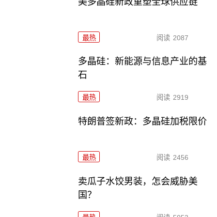
美多晶硅新政重塑全球供应链
最热
阅读
2087
多晶硅：新能源与信息产业的基
石
最热
阅读
2919
特朗普签新政：多晶硅加税限价
最热
阅读
2456
卖瓜子水饺男装，怎会威胁美
国？