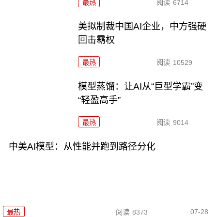
最热
阅读
6714
美拟制裁中国AI企业，中方强硬
回击霸权
最热
阅读
10529
模型蒸馏：让AI从“巨型学霸”变
“轻盈高手”
最热
阅读
9014
中美AI模型：从性能并跑到路径分化
07-28
最热
阅读
8373