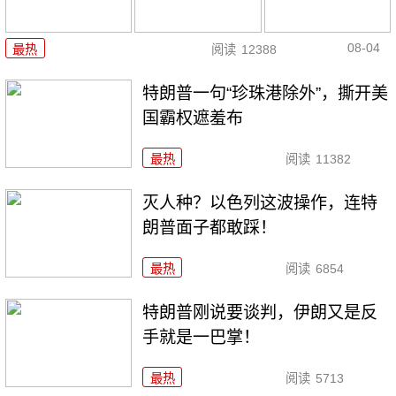
08-04
最热
阅读
12388
特朗普一句“珍珠港除外”，撕开美
国霸权遮羞布
最热
阅读
11382
灭人种？以色列这波操作，连特
朗普面子都敢踩！
最热
阅读
6854
特朗普刚说要谈判，伊朗又是反
手就是一巴掌！
最热
阅读
5713