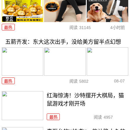
最热
阅读
31145
4小时前
五箭齐发：东大这次出手，没给美方留半点幻想
08-07
最热
阅读
5802
红海惊涛！沙特摆开大棋局，猫
鼠游戏才刚开场
最热
阅读
4957