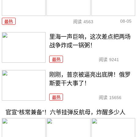
08-05
最热
阅读
4563
里海一声巨响，这次差点把两场
战争炸成一锅粥！
最热
阅读
9241
刚刚，普京被逼亮出底牌！俄罗
斯要干大事了！
最热
阅读
15656
官宣“核常兼备”！六爷挂弹反航母，炸醒多少人