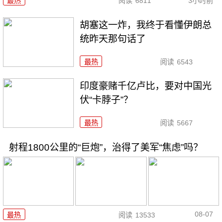
最热
阅读
6811
3小时前
胡塞这一炸，我终于看懂伊朗总
统昨天那句话了
最热
阅读
6543
印度豪赌千亿卢比，要对中国光
伏“卡脖子”？
最热
阅读
5667
射程1800公里的“巨炮”，治得了美军“焦虑”吗？
08-07
最热
阅读
13533