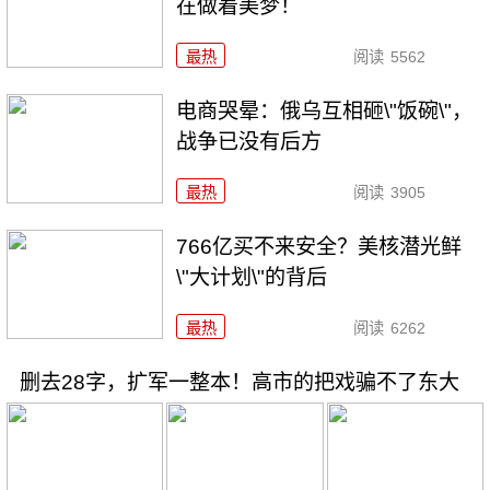
在做着美梦！
最热
阅读
5562
电商哭晕：俄乌互相砸\"饭碗\"，
战争已没有后方
最热
阅读
3905
766亿买不来安全？美核潜光鲜
\"大计划\"的背后
最热
阅读
6262
删去28字，扩军一整本！高市的把戏骗不了东大