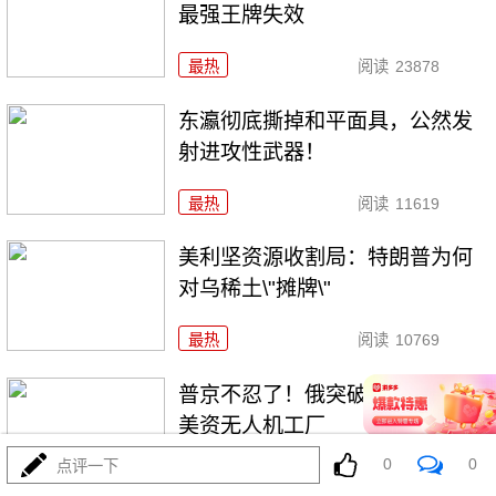
最强王牌失效
最热
阅读
23878
东瀛彻底撕掉和平面具，公然发
射进攻性武器！
最热
阅读
11619
美利坚资源收割局：特朗普为何
对乌稀土\"摊牌\"
最热
阅读
10769
普京不忍了！俄突破禁忌，猛轰
美资无人机工厂
0
0
点评一下
最热
阅读
9105