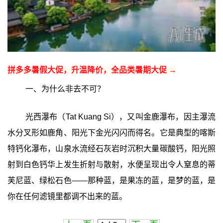
拼多多暑假大促，升温降价，全品类暑期大促 →
一、为什么非去不可？
光西瀑布（Tat Kuang Si），又叫金鹿瀑布，因主瀑流
水分叉形如鹿角、阳光下金光闪闪而得名。它是典型的喀斯
特钙化瀑布，山泉水流经石灰岩时沉积大量碳酸钙，阳光照
射到白色钙华上发生折射与散射，水便呈现出令人窒息的蒂
芙尼蓝、绿松石色——那种蓝，是果冻的蓝，是梦的蓝，是
你在任何滤镜里都调不出来的蓝。