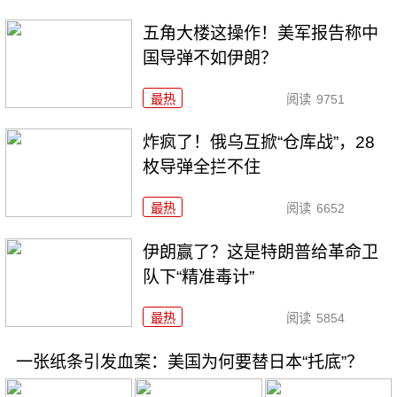
五角大楼这操作！美军报告称中
国导弹不如伊朗？
最热
阅读
9751
炸疯了！俄乌互掀“仓库战”，28
枚导弹全拦不住
最热
阅读
6652
伊朗赢了？这是特朗普给革命卫
队下“精准毒计”
最热
阅读
5854
一张纸条引发血案：美国为何要替日本“托底”？