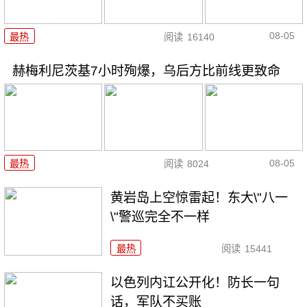
08-05
最热
阅读
16140
赫梅利尼茨基7小时殉爆，乌后方比前线更致命
08-05
最热
阅读
8024
黄岩岛上空惊雷起！东大\"八一
\"警巡完全不一样
最热
阅读
15441
以色列内讧公开化！防长一句
话，军队不买账