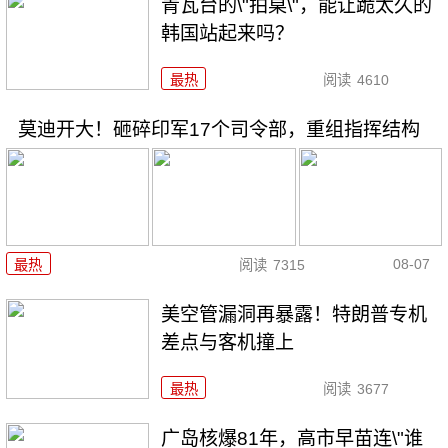
青瓦台的\"拍桌\"，能让跪太久的
韩国站起来吗？
最热
阅读
4610
莫迪开大！砸碎印军17个司令部，重组指挥结构
08-07
最热
阅读
7315
美空管漏洞再暴露！特朗普专机
差点与客机撞上
最热
阅读
3677
广岛核爆81年，高市早苗连\"谁