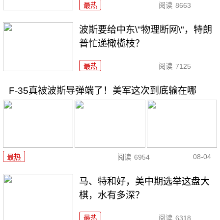
最热
阅读
8663
波斯要给中东\"物理断网\"，特朗
普忙递橄榄枝？
最热
阅读
7125
F-35真被波斯导弹端了！美军这次到底输在哪
08-04
最热
阅读
6954
马、特和好，美中期选举这盘大
棋，水有多深？
最热
阅读
6318