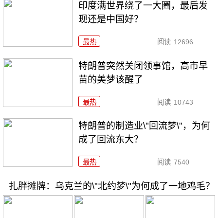
印度满世界绕了一大圈，最后发
现还是中国好？
最热
阅读
12696
特朗普突然关闭领事馆，高市早
苗的美梦该醒了
最热
阅读
10743
特朗普的制造业\"回流梦\"，为何
成了回流东大？
最热
阅读
7540
扎胖摊牌：乌克兰的\"北约梦\"为何成了一地鸡毛？