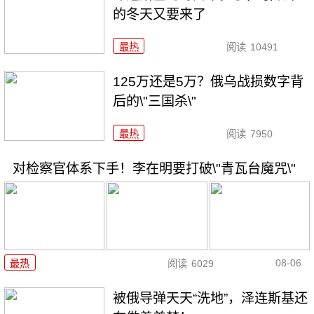
的冬天又要来了
最热
阅读
10491
125万还是5万？俄乌战损数字背
后的\"三国杀\"
最热
阅读
7950
对检察官体系下手！李在明要打破\"青瓦台魔咒\"
08-06
最热
阅读
6029
被俄导弹天天“洗地”，泽连斯基还