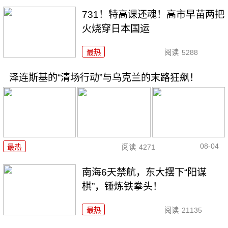
731！特高课还魂！高市早苗两把
火烧穿日本国运
最热
阅读
5288
泽连斯基的“清场行动”与乌克兰的末路狂飙！
08-04
最热
阅读
4271
南海6天禁航，东大摆下“阳谋
棋”，锤炼铁拳头！
最热
阅读
21135