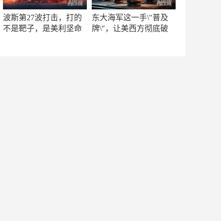
波斯第27波打击，打的
东大海军这一手\"普及
不是靶子，是美利坚命
牌\"，让美西方彻底破
门
防！