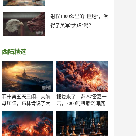
射程1800公里的“巨炮”，治
得了美军“焦虑”吗？
西陆精选
菲律宾五天三闹，美航
报复来了！苏-57雷霆一
母压阵，布林肯说了大
击，7000吨粮船沉海底
实话