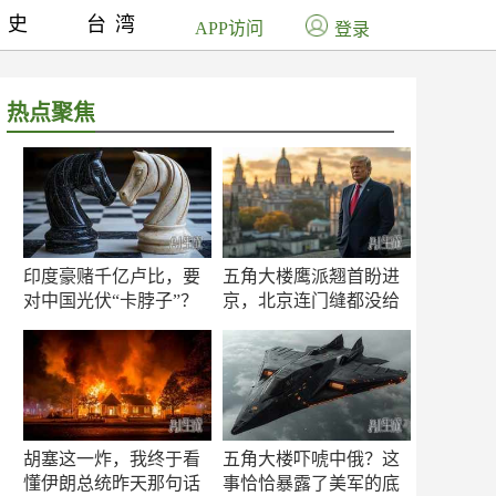
历史
台湾
APP访问
登录
热点聚焦
印度豪赌千亿卢比，要
五角大楼鹰派翘首盼进
对中国光伏“卡脖子”？
京，北京连门缝都没给
留
胡塞这一炸，我终于看
五角大楼吓唬中俄？这
懂伊朗总统昨天那句话
事恰恰暴露了美军的底