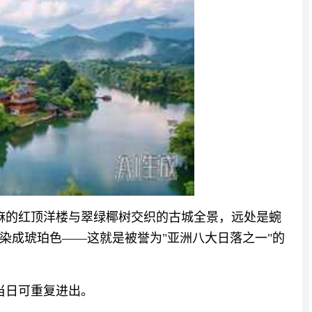
麻麻的红顶洋楼与翠绿椰树交织的古城全景，远处是蜿
染成琥珀色——这就是被誉为"亚洲八大日落之一"的
，当日可重复进出。