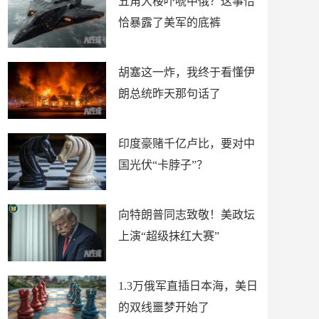
五角大楼吓唬中俄？这事恰
恰暴露了美军的底裤
胡塞这一炸，我终于看懂伊
朗总统昨天那句话了
印度豪赌千亿卢比，要对中
国光伏“卡脖子”？
向特朗普同志致敬！美政坛
上演“超级抹红大赛”
1.3万俄军直插日本海，美日
的双线噩梦开始了