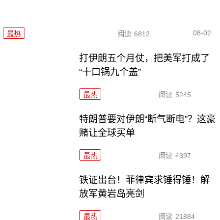
08-02
最热
阅读
6812
打伊朗五个月仗，把美军打成了
“十口锅九个盖”
最热
阅读
5245
特朗普要对伊朗“断气断电”？这豪
赌让全球买单
最热
阅读
4397
铁证出台！菲律宾求锤得锤！解
放军黄岩岛亮剑
最热
阅读
21884