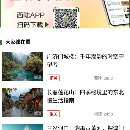
大家都在看
广济门城楼：千年潮韵的时空守
望者
相关
阅读
2682
长春莲花山：四季秘境里的东北
慢生活指南
相关
阅读
2498
三岔河口：溯禹贡黄河，探津门