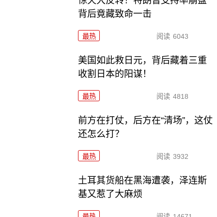
惊天大反转！特朗普支持率崩盘
背后竟藏致命一击
最热
阅读
6043
美国如此救日元，背后藏着三重
收割日本的阳谋！
最热
阅读
4818
前方在打仗，后方在“清场”，这仗
还怎么打？
最热
阅读
3932
土耳其货船在黑海遭袭，泽连斯
基又惹了大麻烦
最热
阅读
14671