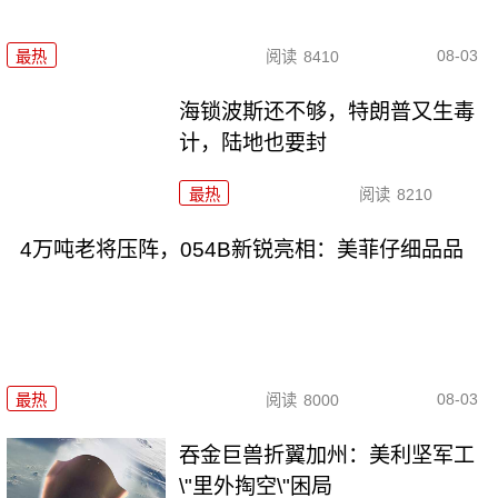
08-03
最热
阅读
8410
海锁波斯还不够，特朗普又生毒
计，陆地也要封
最热
阅读
8210
4万吨老将压阵，054B新锐亮相：美菲仔细品品
08-03
最热
阅读
8000
吞金巨兽折翼加州：美利坚军工
\"里外掏空\"困局