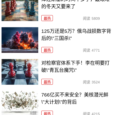
的冬天又要来了
最热
阅读
5809
125万还是5万？俄乌战损数字背
后的\"三国杀\"
最热
阅读
4771
对检察官体系下手！李在明要打
破\"青瓦台魔咒\"
最热
阅读
3524
766亿买不来安全？美核潜光鲜
\"大计划\"的背后
最热
阅读
4215