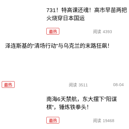
731！特高课还魂！高市早苗两把
火烧穿日本国运
最热
阅读
4393
泽连斯基的“清场行动”与乌克兰的末路狂飙！
08-04
最热
阅读
3511
南海6天禁航，东大摆下“阳谋
棋”，锤炼铁拳头！
最热
阅读
19468