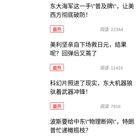
东大海军这一手\"普及牌\"，让美
西方彻底破防！
最热
阅读
22344
美利坚亲自下场救日元，结果
呢？回弹后又蔫了
最热
阅读
11416
科幻片照进了现实，东大机器狼
驮着武器冲锋！
最热
阅读
7818
波斯要给中东\"物理断网\"，特朗
普忙递橄榄枝？