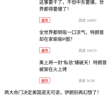
这事要干了，不但中东要爆，世
界都得要爆了！
最热
阅读
18957
全世界都倒吸一口凉气，特朗普
却在家偷偷P图？
最热
阅读
10473
美上将一封“私信”捅破天！特朗普
被架在火上烤
最热
阅读
9139
两大命门决定美国退无可退，伊朗别再幻想了！