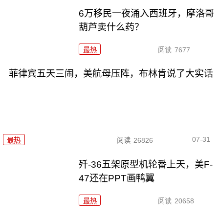
6万移民一夜涌入西班牙，摩洛哥
葫芦卖什么药？
最热
阅读
7677
菲律宾五天三闹，美航母压阵，布林肯说了大实话
07-31
最热
阅读
26826
歼-36五架原型机轮番上天，美F-
47还在PPT画鸭翼
最热
阅读
20658