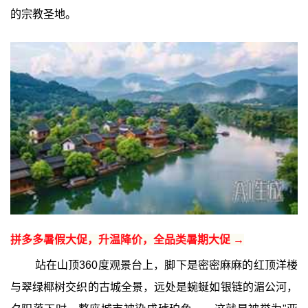
的宗教圣地。
拼多多暑假大促，升温降价，全品类暑期大促 →
站在山顶360度观景台上，脚下是密密麻麻的红顶洋楼
与翠绿椰树交织的古城全景，远处是蜿蜒如银链的湄公河，