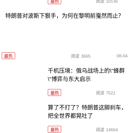
最热
阅读
10136
特朗普对波斯下狠手，为何在黎明前戛然而止？
08-04
最热
阅读
3665
千机压境：俄乌战场上的\"蜂群
\"博弈与东大启示
最热
阅读
7521
算了不打了？特朗普这脚刹车，
把全世界都晃吐了
最热
阅读
14664