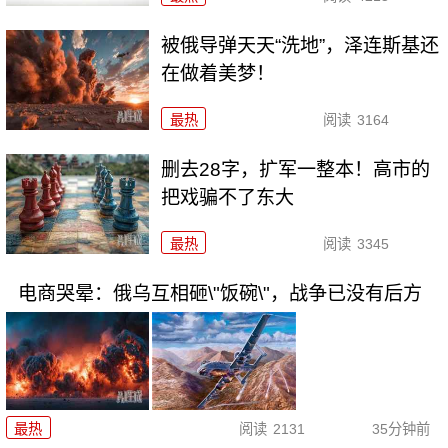
被俄导弹天天“洗地”，泽连斯基还
在做着美梦！
最热
阅读
3164
删去28字，扩军一整本！高市的
把戏骗不了东大
最热
阅读
3345
电商哭晕：俄乌互相砸\"饭碗\"，战争已没有后方
最热
阅读
2131
35分钟前