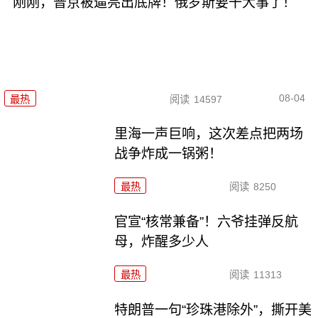
刚刚，普京被逼亮出底牌！俄罗斯要干大事了！
08-04
最热
阅读
14597
里海一声巨响，这次差点把两场
战争炸成一锅粥！
最热
阅读
8250
官宣“核常兼备”！六爷挂弹反航
母，炸醒多少人
最热
阅读
11313
特朗普一句“珍珠港除外”，撕开美