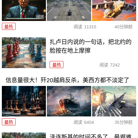
最热
阅读
11315
40分钟前
扎卢日内说的一句话，把北约的
脸按在地上摩擦
最热
阅读
7242
信息量很大！歼20越肩反杀，美西方都不淡定了
最热
阅读
6404
35分钟前
泽连斯基的时间不多了，最艰难