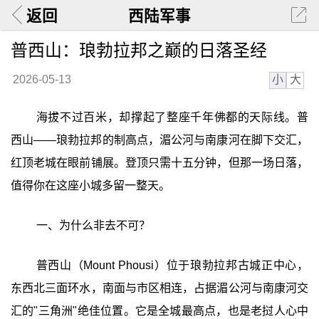
返回
西陆军事
普西山：琅勃拉邦之巅的日落圣经
小
大
2026-05-13
海拔不过百米，却撑起了整座千年佛都的天际线。普
西山——琅勃拉邦的制高点，湄公河与南康河在脚下交汇，
红顶老城在眼前铺展。登顶只需十五分钟，但那一场日落，
值得你在这座小城多留一整天。
一、为什么非去不可？
普西山（Mount Phousi）位于琅勃拉邦古城正中心，
东西北三面环水，南面与市区相连，占据湄公河与南康河交
汇的"三角洲"绝佳位置。它是全城最高点，也是老挝人心中