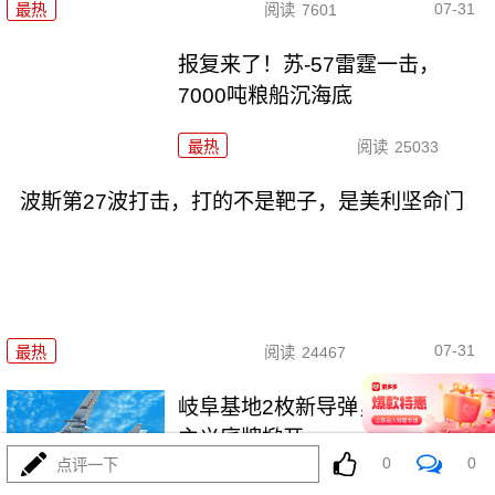
07-31
最热
阅读
7601
报复来了！苏-57雷霆一击，
7000吨粮船沉海底
最热
阅读
25033
波斯第27波打击，打的不是靶子，是美利坚命门
07-31
最热
阅读
24467
岐阜基地2枚新导弹，把东瀛军国
主义底牌掀开
0
0
点评一下
最热
阅读
6872