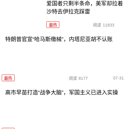
爱国者只剩半条命，美军却拉着
沙特去伊拉克踩雷
最热
阅读
11833
特朗普官宣“哈马斯缴械”，内塔尼亚胡不认账
07-31
最热
阅读
8177
高市早苗打造“战争大脑”，军国主义已进入实操