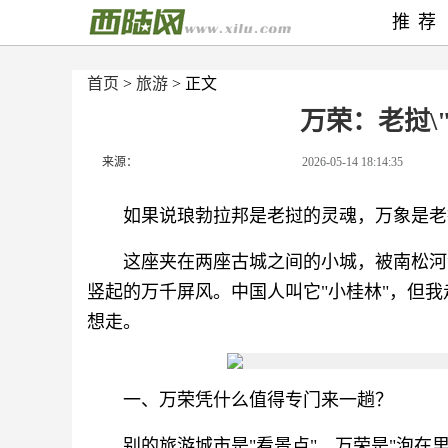
推荐
首页
>
旅游
> 正文
万荣：老挝\
来源：
2026-05-14 18:14:35
如果说琅勃拉邦是老挝的灵魂，万象是老
这座夹在两座古城之间的小城，被南松河
竖起的万千屏风。中国人叫它"小桂林"，但
想走。
一、万荣凭什么值得专门来一趟？
别的旅游城市是"看景点"，万荣是"泡在里