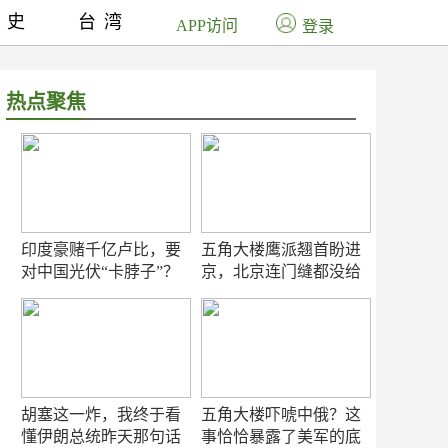
历史
台湾
APP访问
登录
热点聚焦
印度豪赌千亿卢比，要
五角大楼鹰派翘首盼进
对中国光伏“卡脖子”？
京，北京连门缝都没给
留
胡塞这一炸，我终于看
五角大楼吓唬中俄？这
懂伊朗总统昨天那句话
事恰恰暴露了美军的底