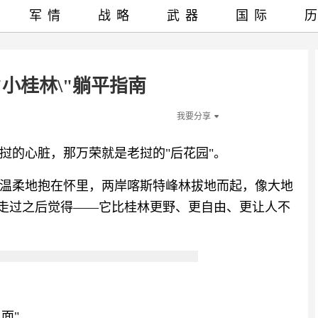
军情
战略
武器
国际
"小桂林\"躺平指南
我要分享
挝的心脏，那万荣就是老挝的"后花园"。
温柔地抱在怀里，两岸喀斯特峰林拔地而起，像大地
我走过之后觉得——它比桂林更野、更自由、更让人不
面"。