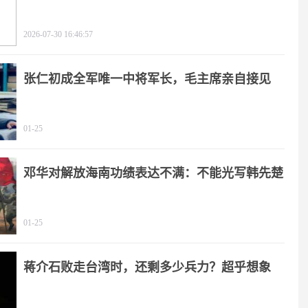
2026-07-30 16:46:57
张仁初成全军唯一中将军长，毛主席亲自接见
01-25
邓华对解放海南功绩表达不满：不能光写韩先楚
01-25
蒋介石败走台湾时，还剩多少兵力？超乎想象