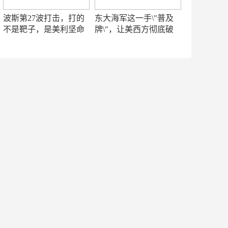
波斯第27波打击，打的
东大海军这一手\"普及
不是靶子，是美利坚命
牌\"，让美西方彻底破
门
防！