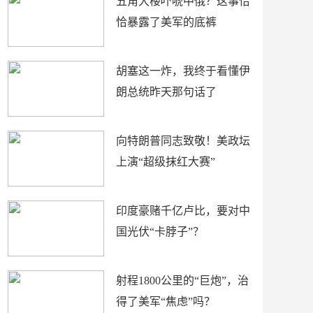
五角大楼吓唬中俄？这事恰
恰暴露了美军的底裤
胡塞这一炸，我终于看懂伊
朗总统昨天那句话了
向特朗普同志致敬！美政坛
上演“超级抹红大赛”
印度豪赌千亿卢比，要对中
国光伏“卡脖子”？
射程1800公里的“巨炮”，治
得了美军“焦虑”吗？