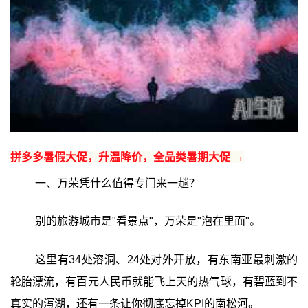
拼多多暑假大促，升温降价，全品类暑期大促 →
一、万荣凭什么值得专门来一趟？
别的旅游城市是"看景点"，万荣是"泡在里面"。
这里有34处溶洞、24处对外开放，有东南亚最刺激的
轮胎漂流，有百元人民币就能飞上天的热气球，有碧蓝到不
真实的泻湖，还有一条让你彻底忘掉KPI的南松河。