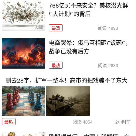
766亿买不来安全？美核潜光鲜
\"大计划\"的背后
最热
阅读
4890
电商哭晕：俄乌互相砸\"饭碗\"，
战争已没有后方
最热
阅读
2633
删去28字，扩军一整本！高市的把戏骗不了东大
最热
阅读
4054
2小时前