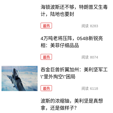
海锁波斯还不够，特朗普又生毒
计，陆地也要封
最热
阅读
8283
4万吨老将压阵，054B新锐亮
相：美菲仔细品品
最热
阅读
8074
吞金巨兽折翼加州：美利坚军工
\"里外掏空\"困局
最热
阅读
6118
波斯的浓缩铀，美利坚是真想
拿，还是做样子？