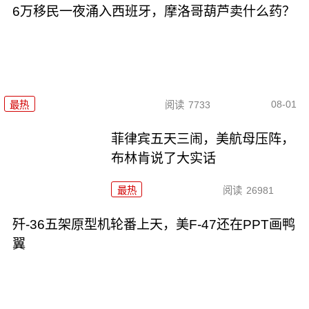
6万移民一夜涌入西班牙，摩洛哥葫芦卖什么药？
08-01
最热
阅读
7733
菲律宾五天三闹，美航母压阵，
布林肯说了大实话
最热
阅读
26981
歼-36五架原型机轮番上天，美F-47还在PPT画鸭
翼