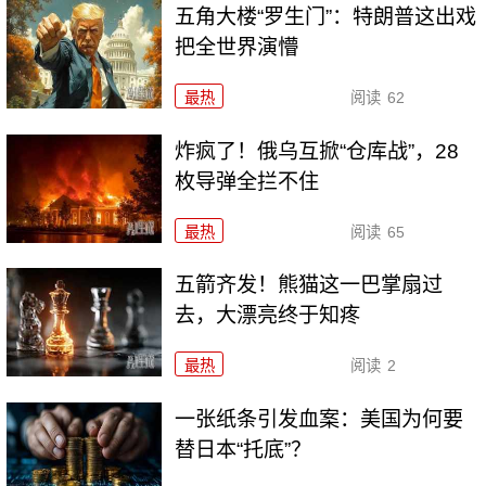
五角大楼“罗生门”：特朗普这出戏
把全世界演懵
最热
阅读
62
炸疯了！俄乌互掀“仓库战”，28
枚导弹全拦不住
最热
阅读
65
五箭齐发！熊猫这一巴掌扇过
去，大漂亮终于知疼
最热
阅读
2
一张纸条引发血案：美国为何要
替日本“托底”？