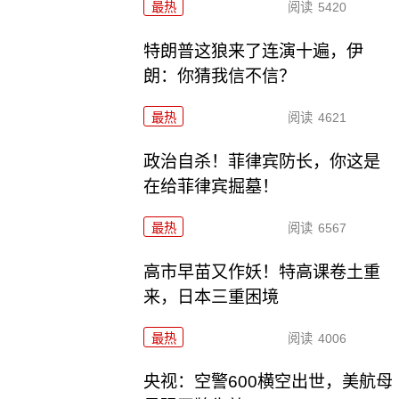
最热
阅读
5420
特朗普这狼来了连演十遍，伊
朗：你猜我信不信？
最热
阅读
4621
政治自杀！菲律宾防长，你这是
在给菲律宾掘墓！
最热
阅读
6567
高市早苗又作妖！特高课卷土重
来，日本三重困境
最热
阅读
4006
央视：空警600横空出世，美航母