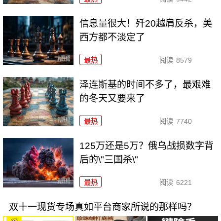
信息量很大！歼20越肩反杀，美
西方都不淡定了
最热
阅读
8579
泽连斯基的时间不多了，最艰难
的冬天又要来了
最热
阅读
7740
125万还是5万？俄乌战损数字背
后的\"三国杀\"
最热
阅读
6221
双十一现货专场真如平台商家所说的那样吗？