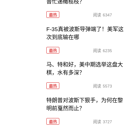
普忙递橄榄枝？
最热
阅读
6347
F-35真被波斯导弹端了！美军这
次到底输在哪
最热
阅读
6235
马、特和好，美中期选举这盘大
棋，水有多深？
最热
阅读
5573
特朗普对波斯下狠手，为何在黎
明前戛然而止？
最热
阅读
3727