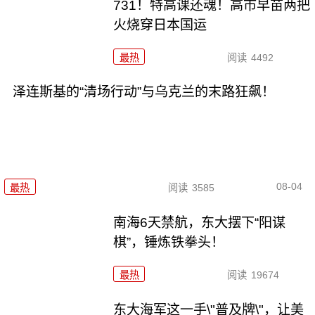
731！特高课还魂！高市早苗两把
火烧穿日本国运
最热
阅读
4492
泽连斯基的“清场行动”与乌克兰的末路狂飙！
08-04
最热
阅读
3585
南海6天禁航，东大摆下“阳谋
棋”，锤炼铁拳头！
最热
阅读
19674
东大海军这一手\"普及牌\"，让美