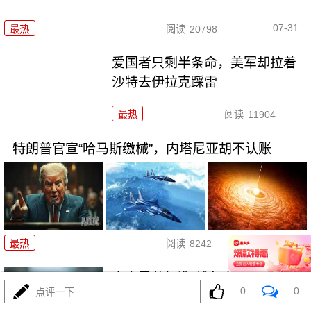
07-31
最热
阅读
20798
爱国者只剩半条命，美军却拉着
沙特去伊拉克踩雷
最热
阅读
11904
特朗普官宣“哈马斯缴械”，内塔尼亚胡不认账
07-31
最热
阅读
8242
高市早苗打造“战争大脑”，军国主
0
0
点评一下
义已进入实操