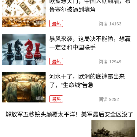
欧盟想关门，中国人就翻墙，布
鲁塞尔被逼到墙角
最热
阅读
14163
暴风来袭，这局决不能输，想赢
一定要和中国联手
最热
阅读
12949
河水干了，欧洲的底裤露出来
了，“生命线”告急
最热
阅读
9292
解放军五秒镜头颠覆太平洋！美军最后安全区没了