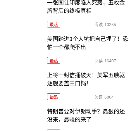
一张图让印度陷入死寂，五枚金
牌背后的终极真相
最热
阅读
10255
美国踏进3个大坑把自己埋了！恐
怕一个都爬不出
最热
阅读
16407
上将一封信捅破天！美军五艘驱
逐舰要盖三口锅！
最热
阅读
6804
特朗普要对伊朗动手？最狠的还
没来，最骚的来了