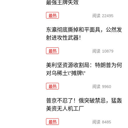
最强王牌失效
最热
阅读
22495
东瀛彻底撕掉和平面具，公然发
射进攻性武器！
最热
阅读
10879
美利坚资源收割局：特朗普为何
对乌稀土\"摊牌\"
最热
阅读
9960
普京不忍了！俄突破禁忌，猛轰
美资无人机工厂
最热
阅读
8485