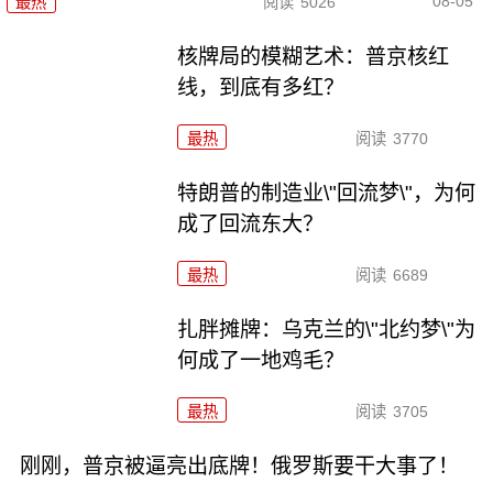
08-05
最热
阅读
5026
核牌局的模糊艺术：普京核红
线，到底有多红？
最热
阅读
3770
特朗普的制造业\"回流梦\"，为何
成了回流东大？
最热
阅读
6689
扎胖摊牌：乌克兰的\"北约梦\"为
何成了一地鸡毛？
最热
阅读
3705
刚刚，普京被逼亮出底牌！俄罗斯要干大事了！