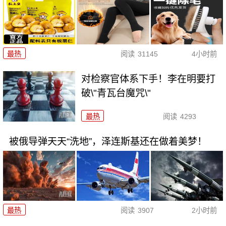
最热
阅读
31145
4小时前
对检察官体系下手！李在明要打
破\"青瓦台魔咒\"
最热
阅读
4293
被俄导弹天天“洗地”，泽连斯基还在做着美梦！
最热
阅读
3907
2小时前