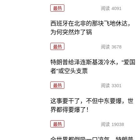
最热
阅读
4091
西班牙在北非的那块飞地休达，
为何突然炸了锅
最热
阅读
3678
特朗普给泽连斯基泼冷水，“爱国
者”或空头支票
最热
阅读
3301
这事要干了，不但中东要爆，世
界都得要爆了！
最热
阅读
19038
全世界都倒吸一口凉气，特朗普