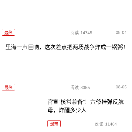
08-04
最热
阅读
14745
里海一声巨响，这次差点把两场战争炸成一锅粥！
08-05
最热
阅读
8355
官宣“核常兼备”！六爷挂弹反航
母，炸醒多少人
最热
阅读
11464