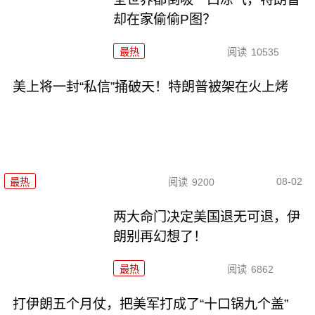
却在家偷偷P图？
最热
阅读
10535
美上将一封“私信”捅破天！特朗普被架在火上烤
08-02
最热
阅读
9200
两大命门决定美国退无可退，伊
朗别再幻想了！
最热
阅读
6862
打伊朗五个月仗，把美军打成了“十口锅九个盖”