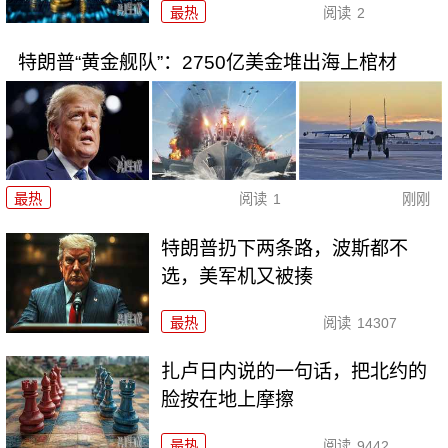
最热
阅读
2
特朗普“黄金舰队”：2750亿美金堆出海上棺材
最热
阅读
1
刚刚
特朗普扔下两条路，波斯都不
选，美军机又被揍
最热
阅读
14307
扎卢日内说的一句话，把北约的
脸按在地上摩擦
最热
阅读
9442