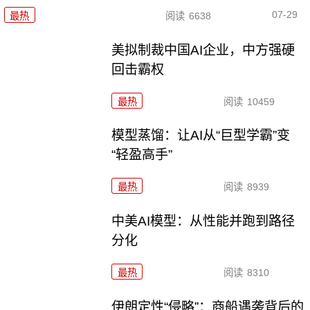
07-29
最热
阅读
6638
美拟制裁中国AI企业，中方强硬
回击霸权
最热
阅读
10459
模型蒸馏：让AI从“巨型学霸”变
“轻盈高手”
最热
阅读
8939
中美AI模型：从性能并跑到路径
分化
最热
阅读
8310
伊朗定性“侵略”：商船遇袭背后的