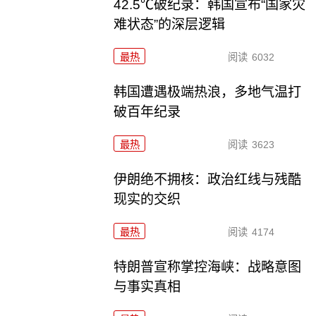
42.5℃破纪录：韩国宣布“国家灾
难状态”的深层逻辑
最热
阅读
6032
韩国遭遇极端热浪，多地气温打
破百年纪录
最热
阅读
3623
伊朗绝不拥核：政治红线与残酷
现实的交织
最热
阅读
4174
特朗普宣称掌控海峡：战略意图
与事实真相