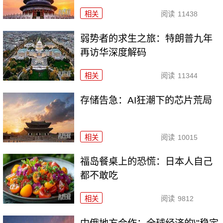
相关
阅读
11438
弱势者的求生之旅：特朗普九年
再访华深度解码
相关
阅读
11344
存储告急：AI狂潮下的芯片荒局
相关
阅读
10015
福岛餐桌上的恐慌：日本人自己
都不敢吃
相关
阅读
9812