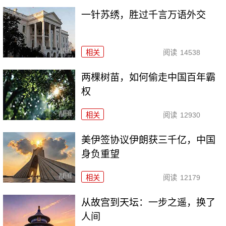
一针苏绣，胜过千言万语外交
相关
阅读
14538
两棵树苗，如何偷走中国百年霸
权
相关
阅读
12930
美伊签协议伊朗获三千亿，中国
身负重望
相关
阅读
12179
从故宫到天坛：一步之遥，换了
人间