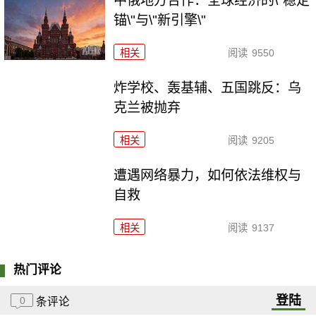
中俄地方合作：全球经济的\"稳定
锚\"与\"新引擎\"
相关
阅读
9550
炸学校、轰基辅、五国跳反：乌
克兰被抛弃
相关
阅读
9205
遭遇网络暴力，如何依法维权与
自救
相关
阅读
9137
热门评论
登陆
0
条评论