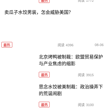
最热
阅读
1772
卖瓜子水饺男装，怎会威胁美国？
08-06
最热
阅读
4396
北京烤鸭被制裁：欧盟贸易保护
与产业焦虑的缩影
最热
阅读
3915
思念水饺被美制裁：政治操弄下
的荒诞闹剧
最热
阅读
3100