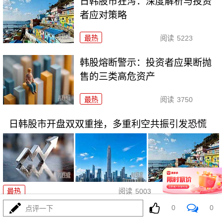
日韩股市狂泻：深度解析与投资
者应对策略
最热
阅读
5223
韩股熔断警示：投资者应果断抛
售的三类高危资产
最热
阅读
3750
日韩股市开盘双双重挫，多重利空共振引发恐慌
07-16
最热
阅读
5003
0
0
点评一下
海峡交火引爆油价：全球能源市