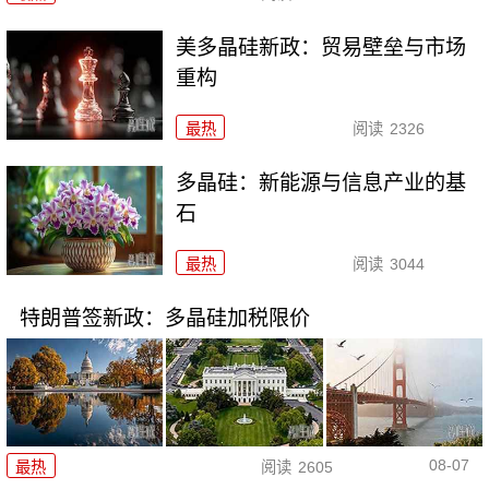
美多晶硅新政：贸易壁垒与市场
重构
最热
阅读
2326
多晶硅：新能源与信息产业的基
石
最热
阅读
3044
特朗普签新政：多晶硅加税限价
08-07
最热
阅读
2605