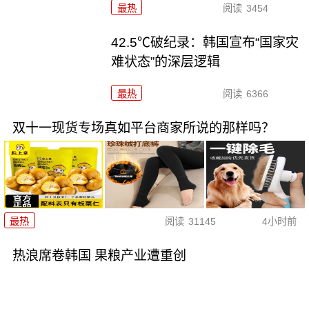
最热
阅读
3454
42.5℃破纪录：韩国宣布“国家灾
难状态”的深层逻辑
最热
阅读
6366
双十一现货专场真如平台商家所说的那样吗？
最热
阅读
31145
4小时前
热浪席卷韩国 果粮产业遭重创