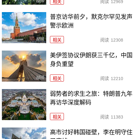
相关
阅读
12969
普京访华前夕，默克尔罕见发声
警示欧洲
相关
阅读
12308
美伊签协议伊朗获三千亿，中国
身负重望
相关
阅读
12210
弱势者的求生之旅：特朗普九年
再访华深度解码
相关
阅读
11383
高市讨好韩国碰壁，李在明守住