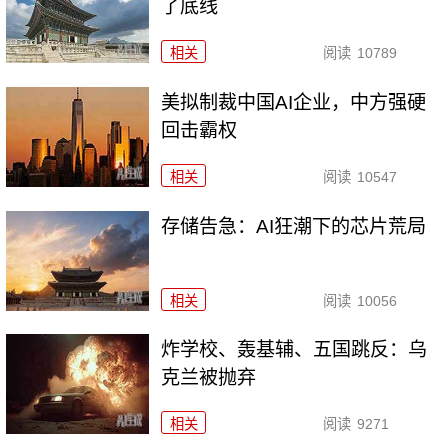
了底线
相关
阅读
10789
美拟制裁中国AI企业，中方强硬
回击霸权
相关
阅读
10547
存储告急：AI狂潮下的芯片荒局
相关
阅读
10056
炸学校、轰基辅、五国跳反：乌
克兰被抛弃
相关
阅读
9271