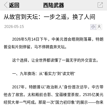
返回
西陆武器
从故宫到天坛：一步之遥，换了人间
小
大
2026-05-15
2026年5月14日下午，中美元首会晤刚刚落幕，特朗
普没有片刻停留，马不停蹄直奔天坛。
这个选择，让全世界都读懂了一篇无字的外交宣言。
一、九年换场：从"看实力"到"读文明"
2017年，特朗普以"政治新人"身份首次访华，中方带
他去了故宫。太和殿前合影、宝蕴楼里茶叙，2535亿美元
经贸大单一气呵成。那是一次"国力初印象"的展示——你来