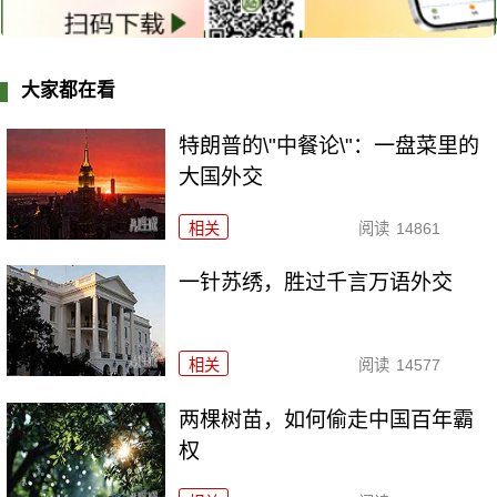
大家都在看
特朗普的\"中餐论\"：一盘菜里的
大国外交
相关
阅读
14861
一针苏绣，胜过千言万语外交
相关
阅读
14577
两棵树苗，如何偷走中国百年霸
权