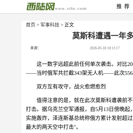
推荐
首页
>
军事科技
> 正文
莫斯科遭遇一年
来源：
2026-05-18 10:13:17
这一数字远超此前任何单次袭击。对比202
——当时俄军共拦截343架无人机——此次5
双方互有攻守，战火愈燃愈烈
值得注意的是，就在此次莫斯科遭袭前不
打击。据乌克兰空军通报，自5月13日傍晚起
实施轰炸，泽连斯基总统称俄方累计发射超过1
最大的两天空中打击"。