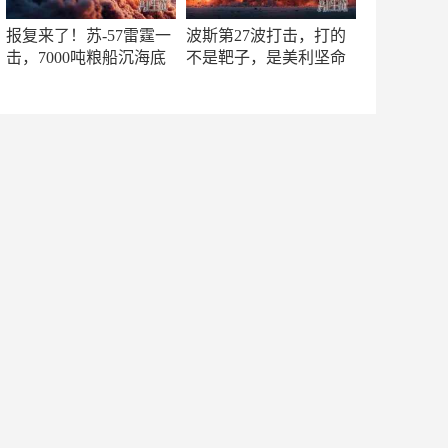
报复来了！苏-57雷霆一
波斯第27波打击，打的
击，7000吨粮船沉海底
不是靶子，是美利坚命
门