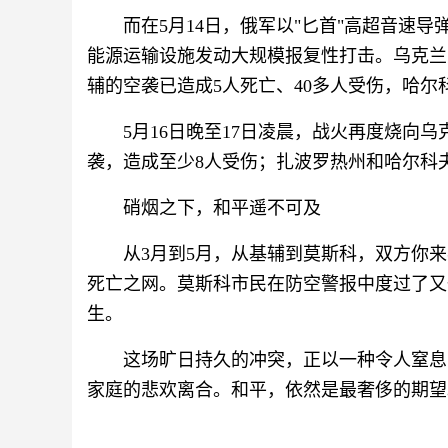
而在5月14日，俄军以"匕首"高超音速
能源运输设施发动大规模报复性打击。乌克兰
辅的空袭已造成5人死亡、40多人受伤，哈尔
5月16日晚至17日凌晨，战火再度烧向
袭，造成至少8人受伤；扎波罗热州和哈尔科
硝烟之下，和平遥不可及
从3月到5月，从基辅到莫斯科，双方你
死亡之网。莫斯科市民在防空警报中度过了又
生。
这场旷日持久的冲突，正以一种令人窒息
家庭的悲欢离合。和平，依然是最奢侈的期望