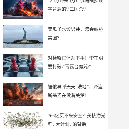
125万还是5万？俄乌战损数
字背后的\"三国杀\"
卖瓜子水饺男装，怎会威胁
美国？
对检察官体系下手！李在明
要打破\"青瓦台魔咒\"
被俄导弹天天“洗地”，泽连
斯基还在做着美梦！
766亿买不来安全？美核潜光
鲜\"大计划\"的背后