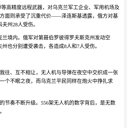
导弹等高精度远程武器，对乌克兰军工企业、军用机场及
方面则承受了沉重代价——泽连斯基透露，俄方对基
科夫州28人受伤。
乌克兰境内。俄军对第聂伯罗彼得罗夫斯克州发动空
夫州也分别遭受袭击，各造成8人和7人受伤。
来我往、互不相让，无人机与导弹在夜空中交织成一张
一个不眠之夜，而乌克兰平民同样在炮火中挣扎求
的节奏不断升级。556架无人机的数字背后，是无数
。