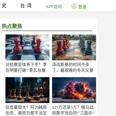
历史
台湾
APP访问
登录
热点聚焦
对检察官体系下手！李
泽连斯基的时间不多
在明要打破\"青瓦台魔
了，最艰难的冬天又要
咒\"
来了
信息量很大！歼20越肩
125万还是5万？俄乌战
反杀，美西方都不淡定
损数字背后的\"三国杀\"