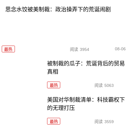
思念水饺被美制裁：政治操弄下的荒诞闹剧
08-06
最热
阅读
3954
被制裁的瓜子：荒诞背后的贸易
真相
最热
阅读
5063
美国对华制裁清单：科技霸权下
的无理打压
最热
阅读
3559