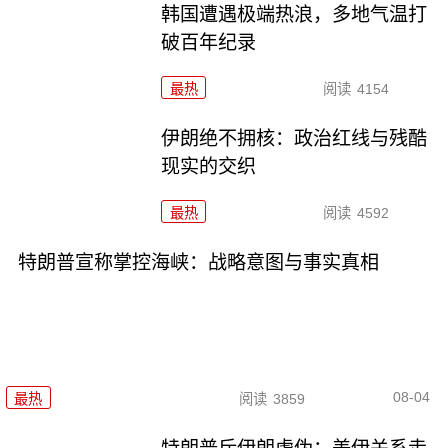
韩国遭遇极端热浪，多地气温打
破百年纪录
最热
阅读
4154
伊朗绝不拥核：政治红线与残酷
现实的交织
最热
阅读
4592
特朗普宣称掌控海峡：战略意图与事实真相
08-04
最热
阅读
3859