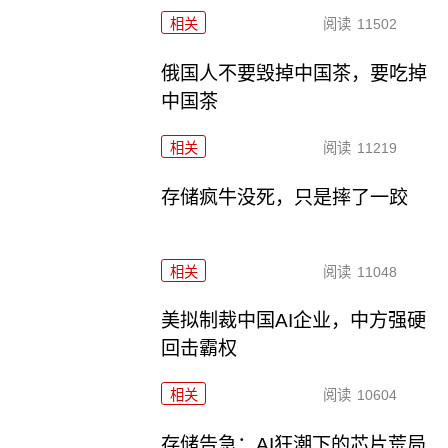
相关
阅读
11502
俄国人不要毁掉中国茶，要吃掉
中国茶
相关
阅读
11219
存储疯牛没死，只是摔了一跤
相关
阅读
11048
美拟制裁中国AI企业，中方强硬
回击霸权
相关
阅读
10604
存储告急：AI狂潮下的芯片荒局