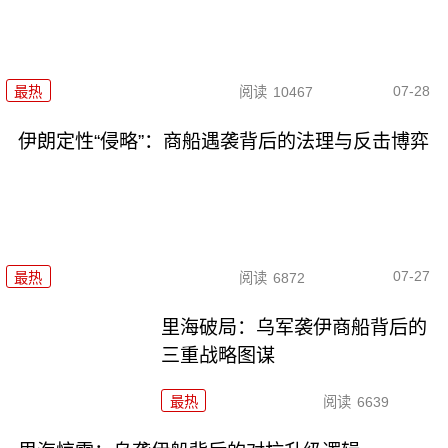
07-28
最热
阅读
10467
伊朗定性“侵略”：商船遇袭背后的法理与反击博弈
07-27
最热
阅读
6872
里海破局：乌军袭伊商船背后的
三重战略图谋
最热
阅读
6639