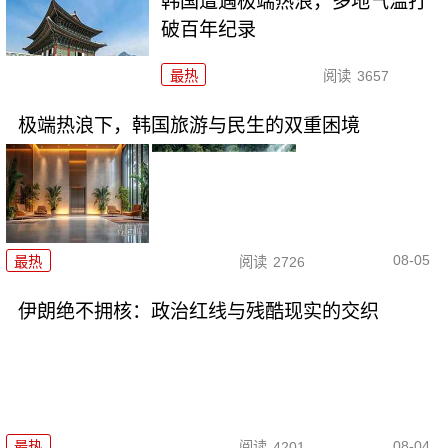
韩国遭遇极端热浪，多地气温打
破百年纪录
最热
阅读
3657
极端热浪下，韩国旅游与民生的双重困境
08-05
最热
阅读
2726
伊朗绝不拥核：政治红线与残酷现实的交织
08-04
最热
阅读
4201