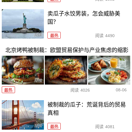
卖瓜子水饺男装，怎会威胁美
国？
最热
阅读
4490
北京烤鸭被制裁：欧盟贸易保护与产业焦虑的缩影
08-06
最热
阅读
4026
被制裁的瓜子：荒诞背后的贸易
真相
最热
阅读
4081