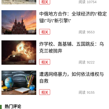
相关
阅读
10754
中俄地方合作：全球经济的\"稳定
锚\"与\"新引擎\"
相关
阅读
9553
炸学校、轰基辅、五国跳反：乌
克兰被抛弃
相关
阅读
9222
遭遇网络暴力，如何依法维权与
自救
相关
阅读
9155
热门评论