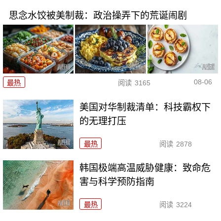
思念水饺被美制裁：政治操弄下的荒诞闹剧
08-06
最热
阅读
3165
美国对华制裁清单：科技霸权下
的无理打压
最热
阅读
2878
韩国极端高温威胁健康：致命危
害与科学预防指南
最热
阅读
3224