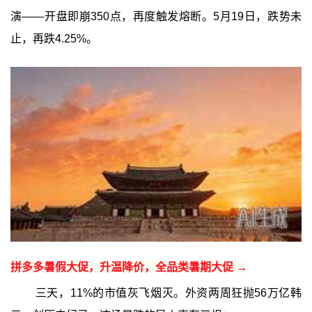
演——开盘即崩350点，再度触发熔断。5月19日，跌势未
止，再跌4.25%。
拼多多暑假大促，升温降价，全品类暑期大促 →
三天，11%的市值灰飞烟灭。外资两周狂抛56万亿韩