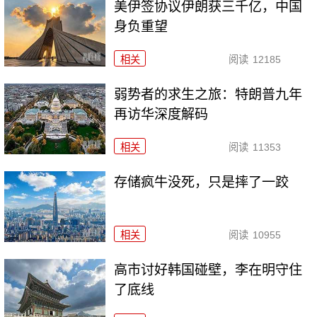
美伊签协议伊朗获三千亿，中国
身负重望
相关
阅读
12185
弱势者的求生之旅：特朗普九年
再访华深度解码
相关
阅读
11353
存储疯牛没死，只是摔了一跤
相关
阅读
10955
高市讨好韩国碰壁，李在明守住
了底线