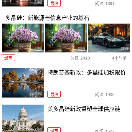
最热
阅读
1691
多晶硅：新能源与信息产业的基石
最热
阅读
2410
4小时前
特朗普签新政：多晶硅加税限价
最热
阅读
1900
美多晶硅新政重塑全球供应链
最热
阅读
1592