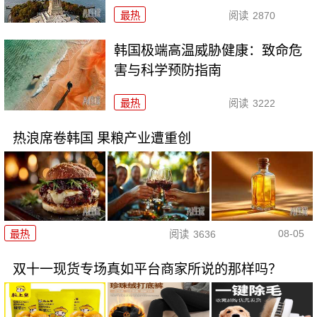
最热
阅读
2870
韩国极端高温威胁健康：致命危
害与科学预防指南
最热
阅读
3222
热浪席卷韩国 果粮产业遭重创
08-05
最热
阅读
3636
双十一现货专场真如平台商家所说的那样吗？