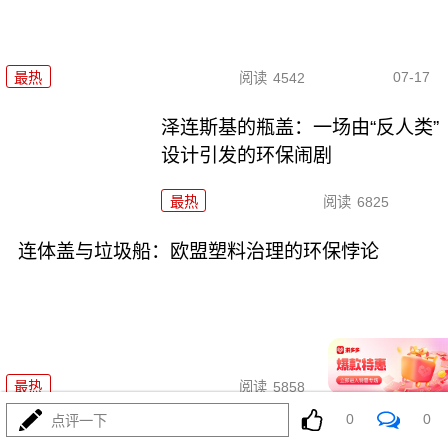
07-17
最热
阅读
4542
泽连斯基的瓶盖：一场由“反人类”
设计引发的环保闹剧
最热
阅读
6825
连体盖与垃圾船：欧盟塑料治理的环保悖论
07-17
最热
阅读
5858
0
0
点评一下
一个瓶盖拧出的政治与环保隐喻