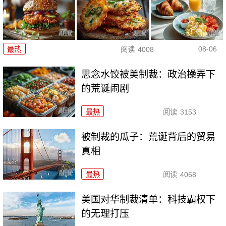
08-06
最热
阅读
4008
思念水饺被美制裁：政治操弄下
的荒诞闹剧
最热
阅读
3153
被制裁的瓜子：荒诞背后的贸易
真相
最热
阅读
4068
美国对华制裁清单：科技霸权下
的无理打压