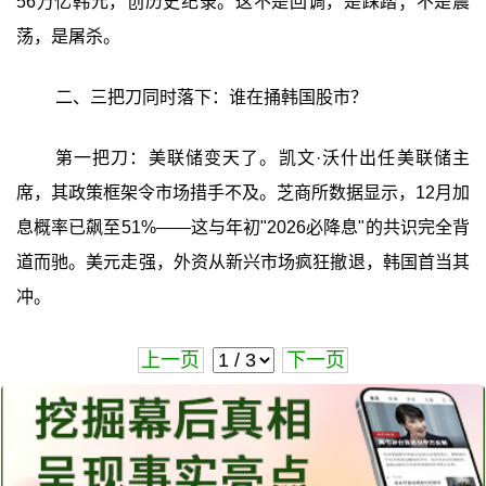
56万亿韩元，创历史纪录。这不是回调，是踩踏；不是震
荡，是屠杀。
二、三把刀同时落下：谁在捅韩国股市？
第一把刀：美联储变天了。凯文·沃什出任美联储主
席，其政策框架令市场措手不及。芝商所数据显示，12月加
息概率已飙至51%——这与年初"2026必降息"的共识完全背
道而驰。美元走强，外资从新兴市场疯狂撤退，韩国首当其
冲。
上一页
下一页