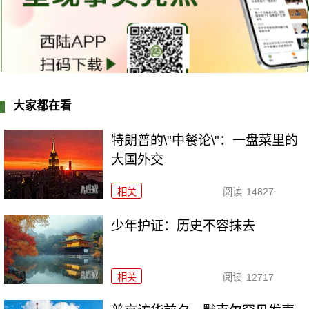
大家都在看
特朗普的\"中餐论\"：一盘菜里的
大国外交
相关
阅读
14827
少年护证：历史不容抹去
相关
阅读
12717