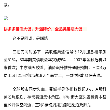
录。
拼多多暑假大促，升温降价，全品类暑期大促 →
这不是回调，是踩踏。
三把刀同时落下：美联储鹰派信号令12月加息概率飙
至51%，30年期美债收益率突破5%——2007年金融危机以
来首次；中东战火胶着，油价飙升推升通胀预期；三星4万
员工5月21日将启动18天全面罢工，一颗"核弹"悬在头顶。
全球股市同步失血。费城半导体指数跌超3%，A股科
创芯片跟跌，存储赛道集体承压。华尔街大空头香橼资本甚
至公开做空闪迪，宣称"存储周期顶部已近在咫尺"。