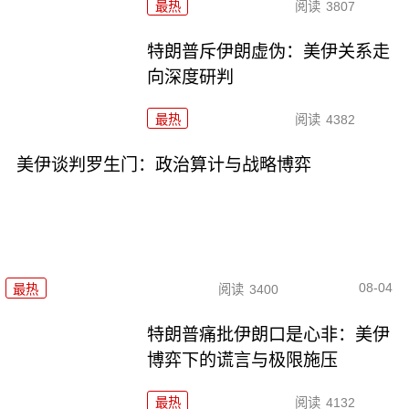
最热
阅读
3807
特朗普斥伊朗虚伪：美伊关系走
向深度研判
最热
阅读
4382
美伊谈判罗生门：政治算计与战略博弈
08-04
最热
阅读
3400
特朗普痛批伊朗口是心非：美伊
博弈下的谎言与极限施压
最热
阅读
4132