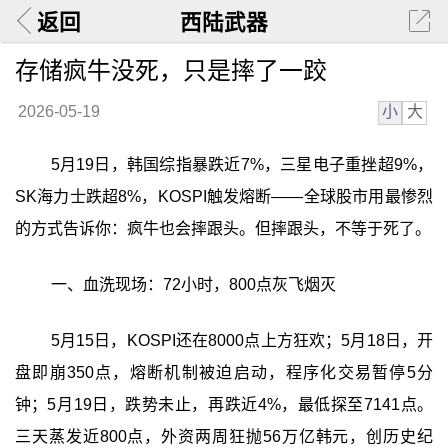
返回
西陆武器
存储疯牛没死，只是摔了一跤
小
大
2026-05-19
5月19日，韩国综指暴跌近7%，三星电子重挫超9%，
SK海力士跌超8%，KOSPI触发熔断——全球股市用最惨烈
的方式告诉你：疯牛也会摔跟头。但摔跟头，不等于死了。
一、血洗现场：72小时，800点灰飞烟灭
5月15日，KOSPI还在8000点上方狂欢；5月18日，开
盘即崩350点，熔断机制被迫启动，程序化交易暂停5分
钟；5月19日，跌势未止，再跌近4%，最低探至7141点。
三天蒸发近800点，外资两周狂抛56万亿韩元，创历史纪