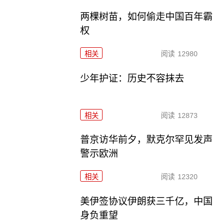
两棵树苗，如何偷走中国百年霸
权
相关
阅读
12980
少年护证：历史不容抹去
相关
阅读
12873
普京访华前夕，默克尔罕见发声
警示欧洲
相关
阅读
12320
美伊签协议伊朗获三千亿，中国
身负重望