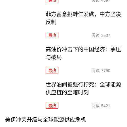
最热
阅读
4897
菲方蓄意挑衅仁爱礁，中方坚决
反制
最热
阅读
3537
高油价冲击下的中国经济：承压
与破局
最热
阅读
7790
世界油阀被强行拧死：全球能源
供应链的至暗时刻
最热
阅读
5421
美伊冲突升级与全球能源供应危机