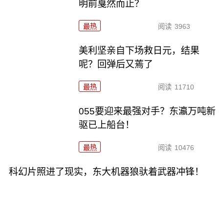
明前戛然而止？
最热
阅读
3963
美利坚亲自下场救日元，结果
呢？回弹后又蔫了
最热
阅读
11710
055要迎来最强对手？东瀛万吨新
驱已上船台！
最热
阅读
10476
科幻片照进了现实，东大机器狼驮着武器冲锋！