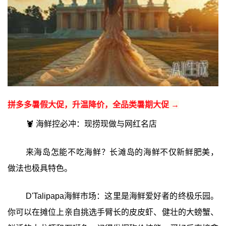
拼多多暑假大促，升温降价，全品类暑期大促 →
🦞 海鲜控必冲：现捞现做与网红名店
来海岛怎能不吃海鲜？长滩岛的海鲜不仅新鲜肥美，
做法也极具特色。
D'Talipapa海鲜市场：这里是海鲜爱好者的终极乐园。
你可以在摊位上亲自挑选手臂长的皮皮虾、健壮的大螃蟹、