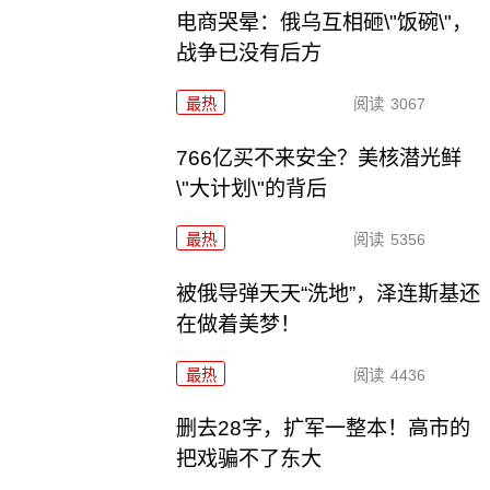
电商哭晕：俄乌互相砸\"饭碗\"，
战争已没有后方
最热
阅读
3067
766亿买不来安全？美核潜光鲜
\"大计划\"的背后
最热
阅读
5356
被俄导弹天天“洗地”，泽连斯基还
在做着美梦！
最热
阅读
4436
删去28字，扩军一整本！高市的
把戏骗不了东大