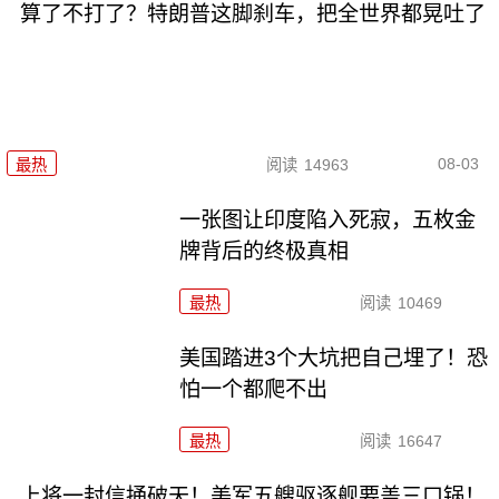
算了不打了？特朗普这脚刹车，把全世界都晃吐了
08-03
最热
阅读
14963
一张图让印度陷入死寂，五枚金
牌背后的终极真相
最热
阅读
10469
美国踏进3个大坑把自己埋了！恐
怕一个都爬不出
最热
阅读
16647
上将一封信捅破天！美军五艘驱逐舰要盖三口锅！