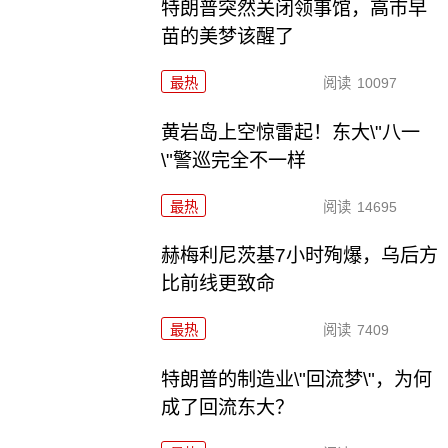
特朗普突然关闭领事馆，高市早
苗的美梦该醒了
最热
阅读
10097
黄岩岛上空惊雷起！东大\"八一
\"警巡完全不一样
最热
阅读
14695
赫梅利尼茨基7小时殉爆，乌后方
比前线更致命
最热
阅读
7409
特朗普的制造业\"回流梦\"，为何
成了回流东大？