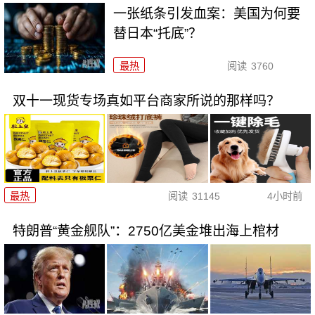
一张纸条引发血案：美国为何要
替日本“托底”？
最热
阅读
3760
双十一现货专场真如平台商家所说的那样吗？
最热
阅读
31145
4小时前
特朗普“黄金舰队”：2750亿美金堆出海上棺材