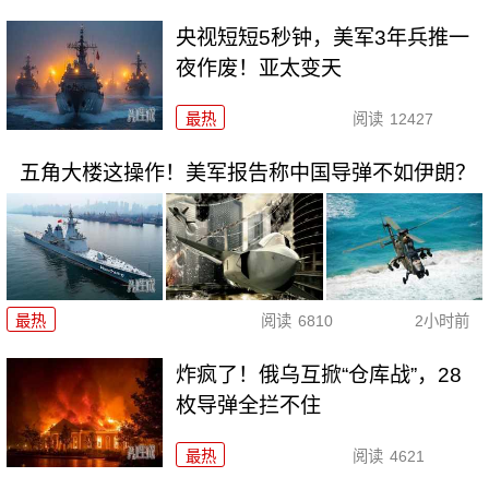
央视短短5秒钟，美军3年兵推一
夜作废！亚太变天
最热
阅读
12427
五角大楼这操作！美军报告称中国导弹不如伊朗？
最热
阅读
6810
2小时前
炸疯了！俄乌互掀“仓库战”，28
枚导弹全拦不住
最热
阅读
4621