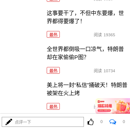
这事要干了，不但中东要爆，世
界都得要爆了！
最热
阅读
19365
全世界都倒吸一口凉气，特朗普
却在家偷偷P图？
最热
阅读
10734
美上将一封“私信”捅破天！特朗普
被架在火上烤
最热
阅读
9415
两大命门决定美国退无可退，伊
0
0
点评一下
朗别再幻想了！