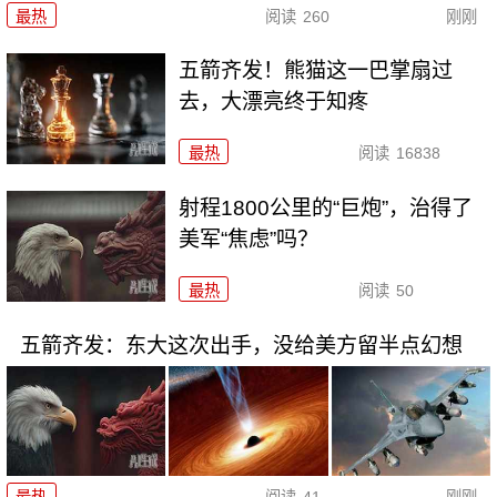
最热
阅读
260
刚刚
五箭齐发！熊猫这一巴掌扇过
去，大漂亮终于知疼
最热
阅读
16838
射程1800公里的“巨炮”，治得了
美军“焦虑”吗？
最热
阅读
50
五箭齐发：东大这次出手，没给美方留半点幻想
最热
阅读
41
刚刚