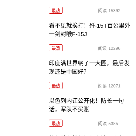
最热
阅读
15392
看不见就挨打！歼-15T百公里外
一剑封喉F-15J
最热
阅读
12296
印度满世界绕了一大圈，最后发
现还是中国好？
最热
阅读
12071
以色列内讧公开化！防长一句
话，军队不买账
最热
阅读
5385