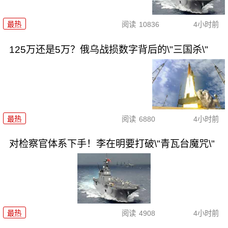
最热
阅读
10836
4小时前
125万还是5万？俄乌战损数字背后的\"三国杀\"
最热
阅读
6880
4小时前
对检察官体系下手！李在明要打破\"青瓦台魔咒\"
最热
阅读
4908
4小时前