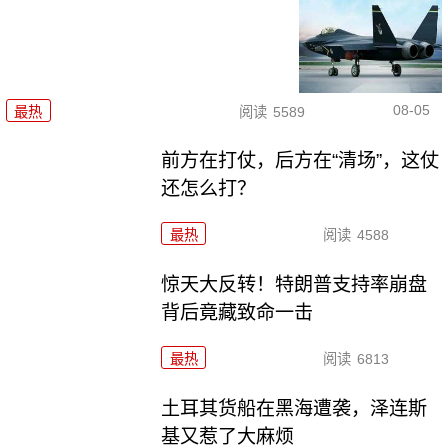
08-05
最热
阅读
5589
前方在打仗，后方在“清场”，这仗
还怎么打？
最热
阅读
4588
惊天大反转！特朗普支持率崩盘
背后竟藏致命一击
最热
阅读
6813
土耳其货船在黑海遭袭，泽连斯
基又惹了大麻烦