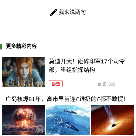
我来说两句
更多精彩内容
莫迪开大！砸碎印军17个司令
部，重组指挥结构
最热
阅读
308
广岛核爆81年，高市早苗连\"谁扔的\"都不敢提！