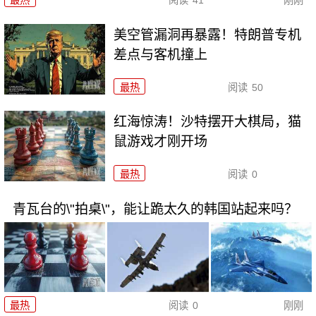
美空管漏洞再暴露！特朗普专机
差点与客机撞上
最热
阅读
50
红海惊涛！沙特摆开大棋局，猫
鼠游戏才刚开场
最热
阅读
0
青瓦台的\"拍桌\"，能让跪太久的韩国站起来吗？
最热
阅读
0
刚刚