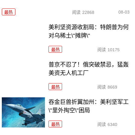
08-03
最热
阅读
22868
美利坚资源收割局：特朗普为何
对乌稀土\"摊牌\"
最热
阅读
10175
普京不忍了！俄突破禁忌，猛轰
美资无人机工厂
最热
阅读
8669
吞金巨兽折翼加州：美利坚军工
\"里外掏空\"困局
最热
阅读
6340