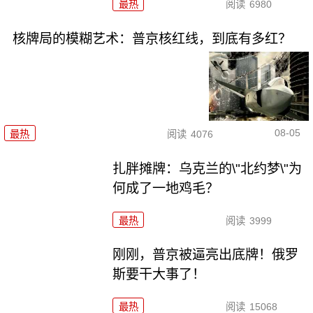
最热
阅读
6980
核牌局的模糊艺术：普京核红线，到底有多红？
08-05
最热
阅读
4076
扎胖摊牌：乌克兰的\"北约梦\"为
何成了一地鸡毛？
最热
阅读
3999
刚刚，普京被逼亮出底牌！俄罗
斯要干大事了！
最热
阅读
15068