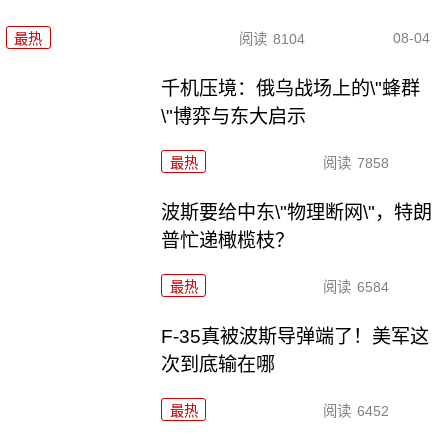
08-04
最热
阅读
8104
千机压境：俄乌战场上的\"蜂群
\"博弈与东大启示
最热
阅读
7858
波斯要给中东\"物理断网\"，特朗
普忙递橄榄枝？
最热
阅读
6584
F-35真被波斯导弹端了！美军这
次到底输在哪
最热
阅读
6452