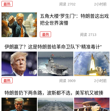
最热
阅读
2702
2小时前
五角大楼“罗生门”：特朗普这出戏
把全世界演懵
最热
阅读
2713
伊朗赢了？这是特朗普给革命卫队下“精准毒计”
最热
阅读
3909
2小时前
特朗普扔下两条路，波斯都不选，美军机又被揍