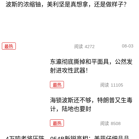
波斯的浓缩铀，美利坚是真想拿，还是做样子？
08-03
最热
阅读
4272
东瀛彻底撕掉和平面具，公然发
射进攻性武器！
最热
阅读
11105
海锁波斯还不够，特朗普又生毒
计，陆地也要封
最热
阅读
8508
4万吨老将压阵，054B新锐亮相：美菲仔细品品