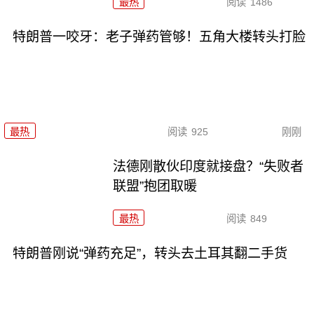
最热
阅读
1486
特朗普一咬牙：老子弹药管够！五角大楼转头打脸
最热
阅读
925
刚刚
法德刚散伙印度就接盘？“失败者
联盟”抱团取暖
最热
阅读
849
特朗普刚说“弹药充足”，转头去土耳其翻二手货