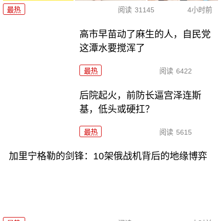
最热
阅读
31145
4小时前
高市早苗动了麻生的人，自民党
这潭水要搅浑了
最热
阅读
6422
后院起火，前防长逼宫泽连斯
基，低头或硬扛？
最热
阅读
5615
加里宁格勒的剑锋：10架俄战机背后的地缘博弈