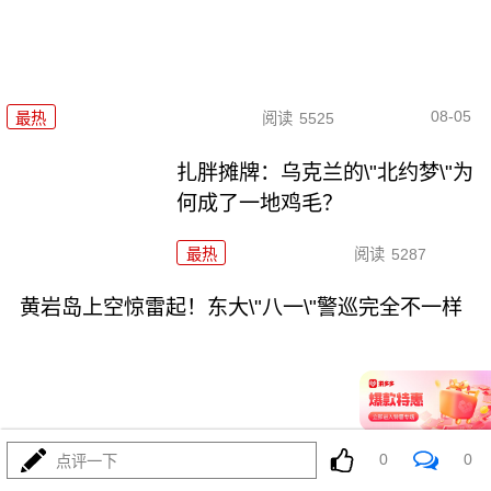
08-05
最热
阅读
5525
扎胖摊牌：乌克兰的\"北约梦\"为
何成了一地鸡毛？
最热
阅读
5287
黄岩岛上空惊雷起！东大\"八一\"警巡完全不一样
08-05
最热
阅读
16263
0
0
点评一下