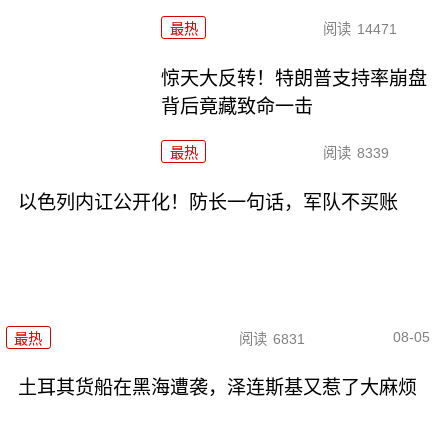
最热
阅读
14471
惊天大反转！特朗普支持率崩盘
背后竟藏致命一击
最热
阅读
8339
以色列内讧公开化！防长一句话，军队不买账
08-05
最热
阅读
6831
土耳其货船在黑海遭袭，泽连斯基又惹了大麻烦