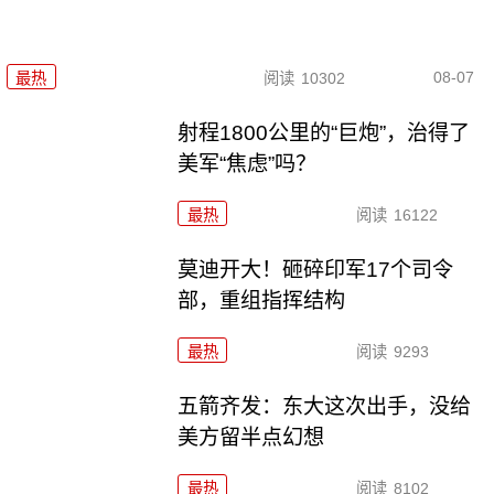
08-07
最热
阅读
10302
射程1800公里的“巨炮”，治得了
美军“焦虑”吗？
最热
阅读
16122
莫迪开大！砸碎印军17个司令
部，重组指挥结构
最热
阅读
9293
五箭齐发：东大这次出手，没给
美方留半点幻想
最热
阅读
8102