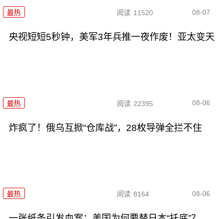
08-07
最热
阅读
11520
央视短短5秒钟，美军3年兵推一夜作废！亚太变天
08-06
最热
阅读
22395
炸疯了！俄乌互掀“仓库战”，28枚导弹全拦不住
08-06
最热
阅读
8164
一张纸条引发血案：美国为何要替日本“托底”？