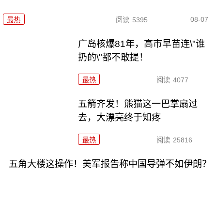
08-07
最热
阅读
5395
广岛核爆81年，高市早苗连\"谁
扔的\"都不敢提！
最热
阅读
4077
五箭齐发！熊猫这一巴掌扇过
去，大漂亮终于知疼
最热
阅读
25816
五角大楼这操作！美军报告称中国导弹不如伊朗？