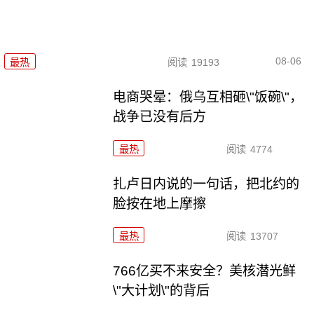
08-06
最热
阅读
19193
电商哭晕：俄乌互相砸\"饭碗\"，
战争已没有后方
最热
阅读
4774
扎卢日内说的一句话，把北约的
脸按在地上摩擦
最热
阅读
13707
766亿买不来安全？美核潜光鲜
\"大计划\"的背后