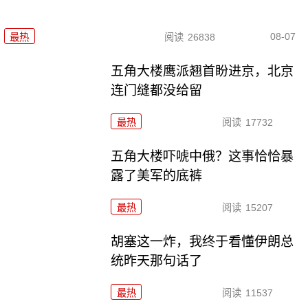
08-07
最热
阅读
26838
五角大楼鹰派翘首盼进京，北京
连门缝都没给留
最热
阅读
17732
五角大楼吓唬中俄？这事恰恰暴
露了美军的底裤
最热
阅读
15207
胡塞这一炸，我终于看懂伊朗总
统昨天那句话了
最热
阅读
11537