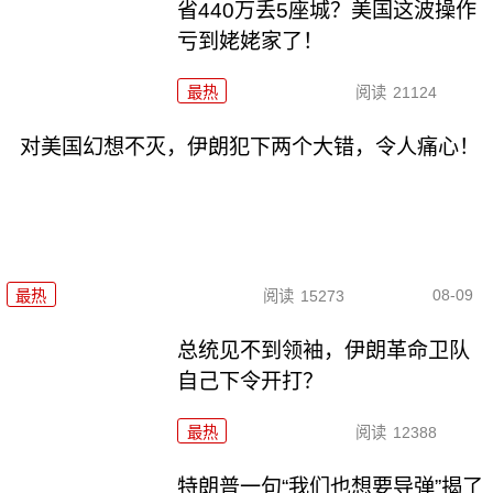
省440万丢5座城？美国这波操作
亏到姥姥家了！
最热
阅读
21124
对美国幻想不灭，伊朗犯下两个大错，令人痛心！
08-09
最热
阅读
15273
总统见不到领袖，伊朗革命卫队
自己下令开打？
最热
阅读
12388
特朗普一句“我们也想要导弹”揭了