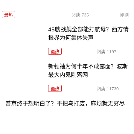
最热
阅读
735
刚刚
45艘战舰全部能打航母？西方情
报界为何集体失声
最热
阅读
1197
新领袖为何半年不敢露面？波斯
最大内鬼刚落网
最热
阅读
11730
普京终于想明白了？不把乌打废，麻烦就无穷尽