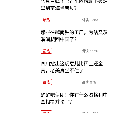
乌克兰疯了吗？东欧玩剩下破烂
拿到南海当宝贝？
最热
阅读
1283
那些往越南钻的工厂，为啥又灰
溜溜爬回中国了？
最热
阅读
1126
四川挖出这玩意儿比稀土还金
贵，老美真坐不住了
最热
阅读
975
醒醒吧伊朗！你有什么资格和中
国相提并论了？