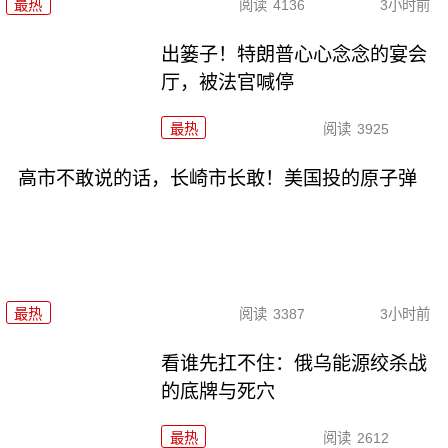
最热
阅读
4136
3小时前
出篓子！特朗普心心念念的宴会
厅，被法官喊停
最热
阅读
3925
高市不敢说的话，长崎市长敢！美国投的原子弹
最热
阅读
3387
3小时前
看谁先扛不住：俄乌能源绞杀战
的底牌与死穴
最热
阅读
2612