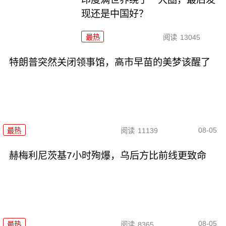
现还是中国好？
最热
阅读
13045
特朗普突然关闭领事馆，高市早苗的美梦该醒了
08-05
最热
阅读
11139
赫梅利尼茨基7小时殉爆，乌后方比前线更致命
08-05
最热
阅读
8365