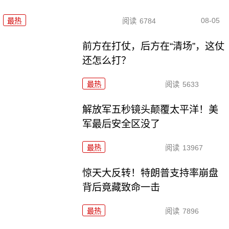
08-05
最热
阅读
6784
前方在打仗，后方在“清场”，这仗
还怎么打？
最热
阅读
5633
解放军五秒镜头颠覆太平洋！美
军最后安全区没了
最热
阅读
13967
惊天大反转！特朗普支持率崩盘
背后竟藏致命一击
最热
阅读
7896