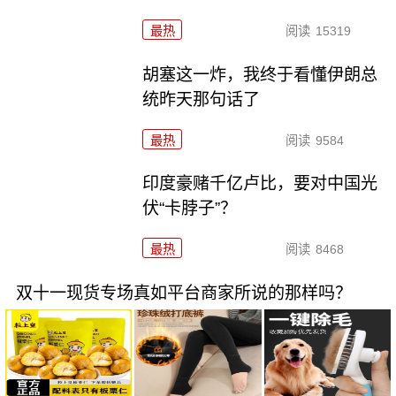
最热
阅读
15319
胡塞这一炸，我终于看懂伊朗总
统昨天那句话了
最热
阅读
9584
印度豪赌千亿卢比，要对中国光
伏“卡脖子”？
最热
阅读
8468
双十一现货专场真如平台商家所说的那样吗？