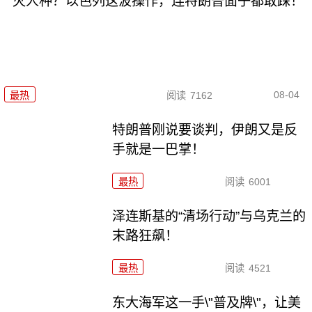
灭人种？以色列这波操作，连特朗普面子都敢踩！
08-04
最热
阅读
7162
特朗普刚说要谈判，伊朗又是反
手就是一巴掌！
最热
阅读
6001
泽连斯基的“清场行动”与乌克兰的
末路狂飙！
最热
阅读
4521
东大海军这一手\"普及牌\"，让美