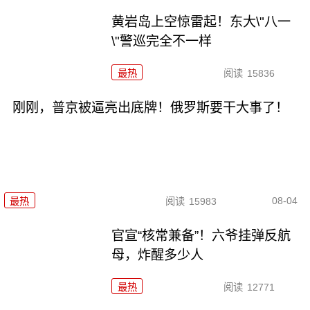
黄岩岛上空惊雷起！东大\"八一
\"警巡完全不一样
最热
阅读
15836
刚刚，普京被逼亮出底牌！俄罗斯要干大事了！
08-04
最热
阅读
15983
官宣“核常兼备”！六爷挂弹反航
母，炸醒多少人
最热
阅读
12771