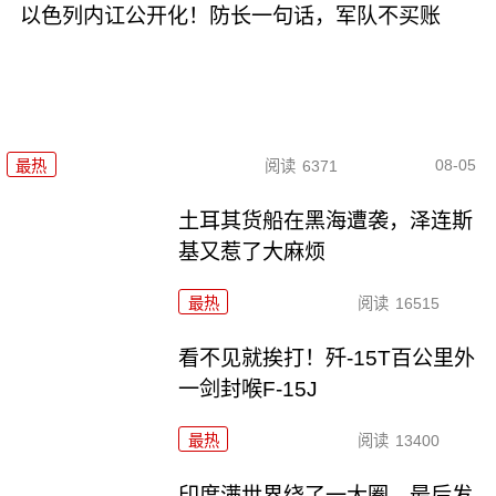
以色列内讧公开化！防长一句话，军队不买账
08-05
最热
阅读
6371
土耳其货船在黑海遭袭，泽连斯
基又惹了大麻烦
最热
阅读
16515
看不见就挨打！歼-15T百公里外
一剑封喉F-15J
最热
阅读
13400
印度满世界绕了一大圈，最后发