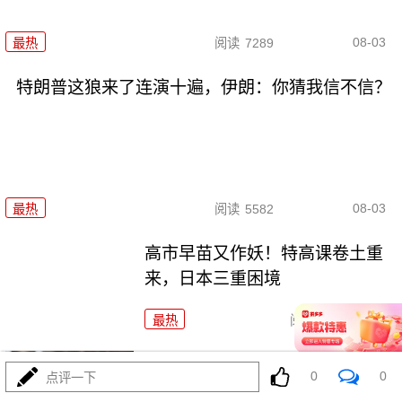
08-03
最热
阅读
7289
特朗普这狼来了连演十遍，伊朗：你猜我信不信？
08-03
最热
阅读
5582
高市早苗又作妖！特高课卷土重
来，日本三重困境
最热
阅读
4917
央视：空警600横空出世，美航母
0
0
点评一下
最强王牌失效