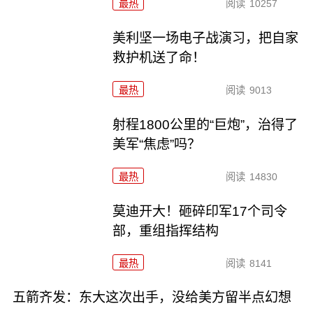
最热
阅读
10257
美利坚一场电子战演习，把自家
救护机送了命！
最热
阅读
9013
射程1800公里的“巨炮”，治得了
美军“焦虑”吗？
最热
阅读
14830
莫迪开大！砸碎印军17个司令
部，重组指挥结构
最热
阅读
8141
五箭齐发：东大这次出手，没给美方留半点幻想