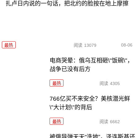
扎卢日内说的一句话，把北约的脸按在地上摩擦
08-06
最热
阅读
13079
电商哭晕：俄乌互相砸\"饭碗\"，
战争已没有后方
最热
阅读
4305
766亿买不来安全？美核潜光鲜
\"大计划\"的背后
最热
阅读
6662
被俄导弹天天“洗地”，泽连斯基还