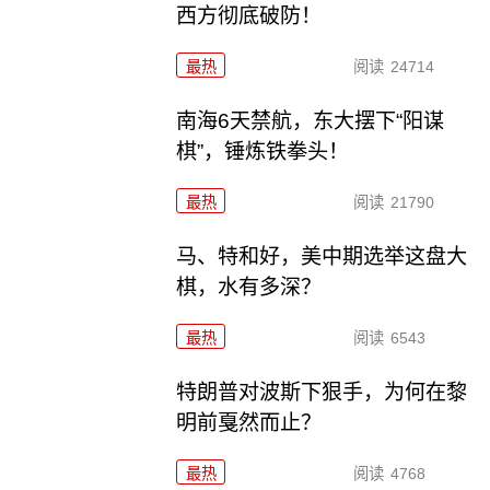
西方彻底破防！
最热
阅读
24714
南海6天禁航，东大摆下“阳谋
棋”，锤炼铁拳头！
最热
阅读
21790
马、特和好，美中期选举这盘大
棋，水有多深？
最热
阅读
6543
特朗普对波斯下狠手，为何在黎
明前戛然而止？
最热
阅读
4768