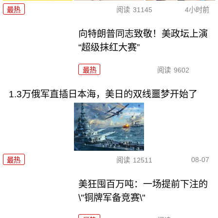
最热
阅读
31145
4小时前
向特朗普同志致敬！美政坛上演
“超级抹红大赛”
最热
阅读
9602
1.3万俄军直插日本海，美日的双线噩梦开始了
08-07
最热
阅读
12511
美狂囤百万吨：一场提前下注的
\"铜牌军备竞赛\"