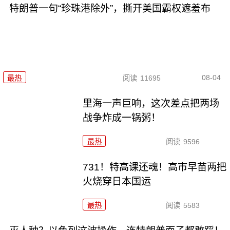
特朗普一句“珍珠港除外”，撕开美国霸权遮羞布
08-04
最热
阅读
11695
里海一声巨响，这次差点把两场
战争炸成一锅粥！
最热
阅读
9596
731！特高课还魂！高市早苗两把
火烧穿日本国运
最热
阅读
5583