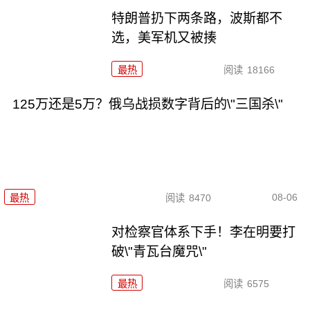
特朗普扔下两条路，波斯都不
选，美军机又被揍
最热
阅读
18166
125万还是5万？俄乌战损数字背后的\"三国杀\"
08-06
最热
阅读
8470
对检察官体系下手！李在明要打
破\"青瓦台魔咒\"
最热
阅读
6575