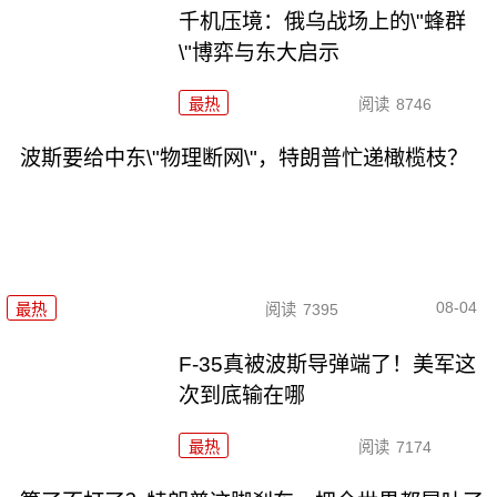
千机压境：俄乌战场上的\"蜂群
\"博弈与东大启示
最热
阅读
8746
波斯要给中东\"物理断网\"，特朗普忙递橄榄枝？
08-04
最热
阅读
7395
F-35真被波斯导弹端了！美军这
次到底输在哪
最热
阅读
7174