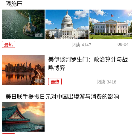
限施压
08-04
最热
阅读
4147
美伊谈判罗生门：政治算计与战
略博弈
最热
阅读
3418
美日联手提振日元对中国出境游与消费的影响