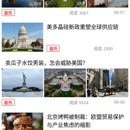
08-07
最热
阅读
3067
美多晶硅新政重塑全球供应链
最热
阅读
2590
卖瓜子水饺男装，怎会威胁美国？
08-06
最热
阅读
5524
北京烤鸭被制裁：欧盟贸易保护
与产业焦虑的缩影