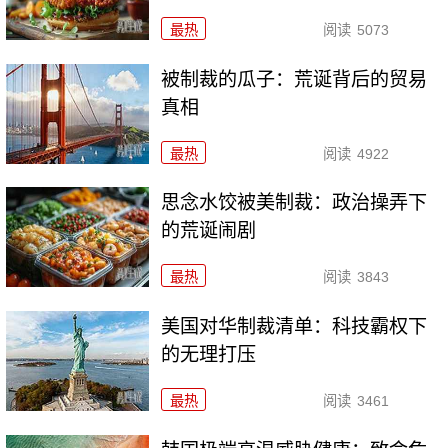
最热
阅读
5073
被制裁的瓜子：荒诞背后的贸易
真相
最热
阅读
4922
思念水饺被美制裁：政治操弄下
的荒诞闹剧
最热
阅读
3843
美国对华制裁清单：科技霸权下
的无理打压
最热
阅读
3461