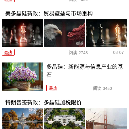
美多晶硅新政：贸易壁垒与市场重构
08-07
最热
阅读
2743
多晶硅：新能源与信息产业的基
石
最热
阅读
3450
特朗普签新政：多晶硅加税限价