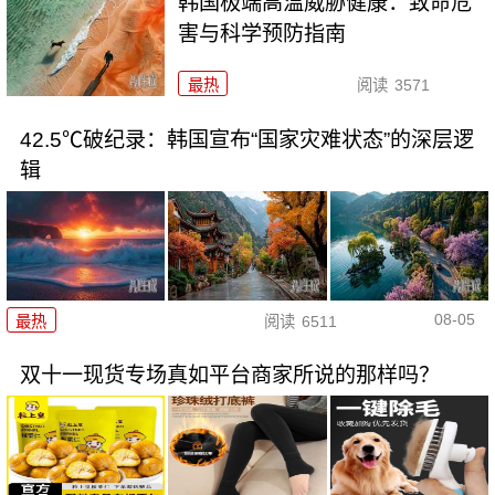
韩国极端高温威胁健康：致命危
害与科学预防指南
最热
阅读
3571
42.5℃破纪录：韩国宣布“国家灾难状态”的深层逻
辑
08-05
最热
阅读
6511
双十一现货专场真如平台商家所说的那样吗？