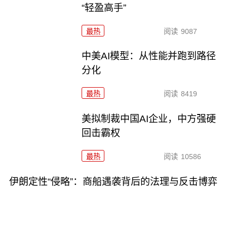
“轻盈高手”
最热
阅读
9087
中美AI模型：从性能并跑到路径
分化
最热
阅读
8419
美拟制裁中国AI企业，中方强硬
回击霸权
最热
阅读
10586
伊朗定性“侵略”：商船遇袭背后的法理与反击博弈