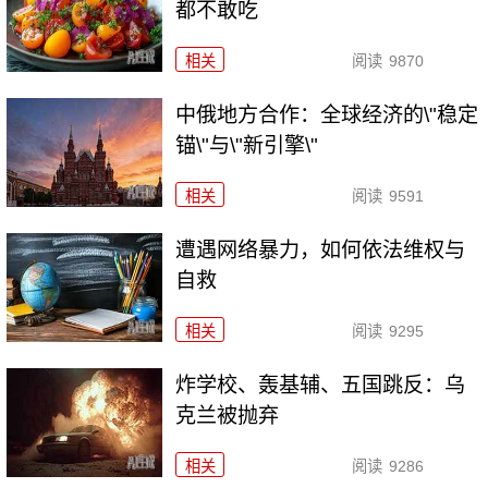
都不敢吃
相关
阅读
9870
中俄地方合作：全球经济的\"稳定
锚\"与\"新引擎\"
相关
阅读
9591
遭遇网络暴力，如何依法维权与
自救
相关
阅读
9295
炸学校、轰基辅、五国跳反：乌
克兰被抛弃
相关
阅读
9286