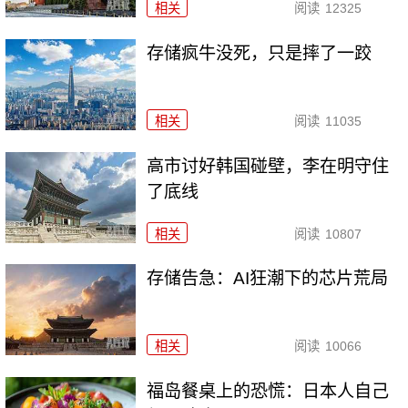
相关
阅读
12325
存储疯牛没死，只是摔了一跤
相关
阅读
11035
高市讨好韩国碰壁，李在明守住
了底线
相关
阅读
10807
存储告急：AI狂潮下的芯片荒局
相关
阅读
10066
福岛餐桌上的恐慌：日本人自己