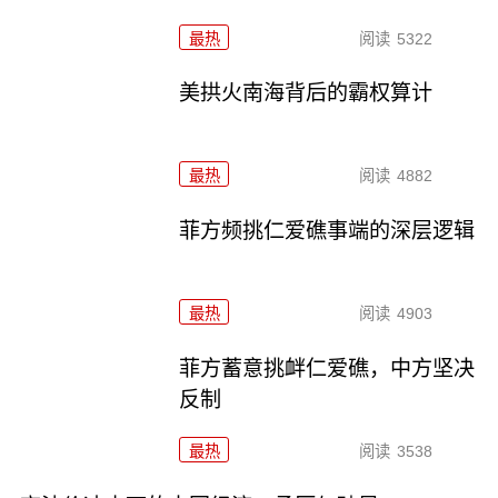
最热
阅读
5322
美拱火南海背后的霸权算计
最热
阅读
4882
菲方频挑仁爱礁事端的深层逻辑
最热
阅读
4903
菲方蓄意挑衅仁爱礁，中方坚决
反制
最热
阅读
3538