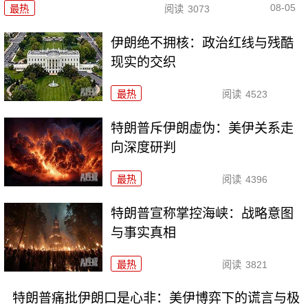
08-05
最热
阅读
3073
伊朗绝不拥核：政治红线与残酷
现实的交织
最热
阅读
4523
特朗普斥伊朗虚伪：美伊关系走
向深度研判
最热
阅读
4396
特朗普宣称掌控海峡：战略意图
与事实真相
最热
阅读
3821
特朗普痛批伊朗口是心非：美伊博弈下的谎言与极