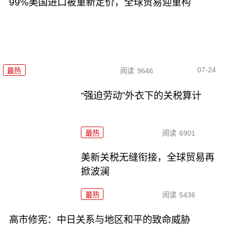
99%美国进口被重新定价，全球贸易迎重构
07-24
最热
阅读
9646
“强迫劳动”外衣下的关税算计
最热
阅读
6901
美新关税无缝衔接，全球贸易再
掀波澜
最热
阅读
5436
高市修宪：中日关系与地区和平的致命威胁