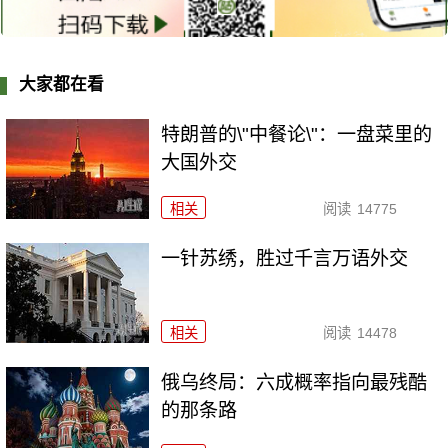
大家都在看
特朗普的\"中餐论\"：一盘菜里的
大国外交
相关
阅读
14775
一针苏绣，胜过千言万语外交
相关
阅读
14478
俄乌终局：六成概率指向最残酷
的那条路