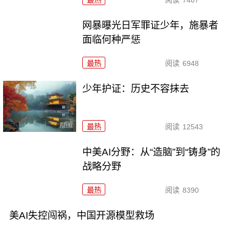
最热
阅读
7407
网暴曝光日军罪证少年，施暴者
面临何种严惩
最热
阅读
6948
少年护证：历史不容抹去
最热
阅读
12543
中美AI分野：从“造脑”到“铸身”的
战略分野
最热
阅读
8390
美AI失控闯祸，中国开源模型救场