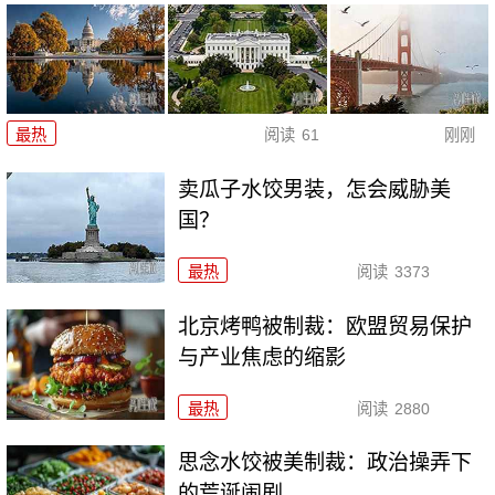
最热
阅读
61
刚刚
卖瓜子水饺男装，怎会威胁美
国？
最热
阅读
3373
北京烤鸭被制裁：欧盟贸易保护
与产业焦虑的缩影
最热
阅读
2880
思念水饺被美制裁：政治操弄下
的荒诞闹剧