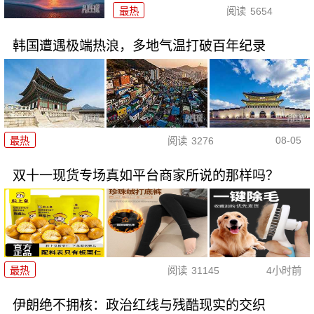
最热
阅读
5654
韩国遭遇极端热浪，多地气温打破百年纪录
08-05
最热
阅读
3276
双十一现货专场真如平台商家所说的那样吗？
最热
阅读
31145
4小时前
伊朗绝不拥核：政治红线与残酷现实的交织