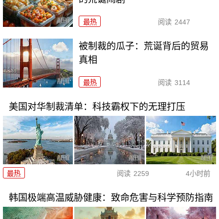
最热
阅读
2447
被制裁的瓜子：荒诞背后的贸易
真相
最热
阅读
3114
美国对华制裁清单：科技霸权下的无理打压
最热
阅读
2259
4小时前
韩国极端高温威胁健康：致命危害与科学预防指南