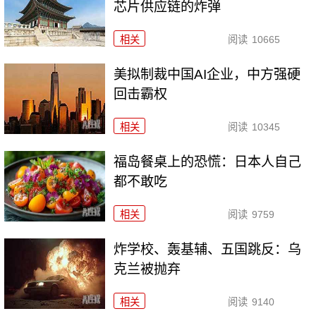
芯片供应链的炸弹
相关
阅读
10665
美拟制裁中国AI企业，中方强硬
回击霸权
相关
阅读
10345
福岛餐桌上的恐慌：日本人自己
都不敢吃
相关
阅读
9759
炸学校、轰基辅、五国跳反：乌
克兰被抛弃
相关
阅读
9140