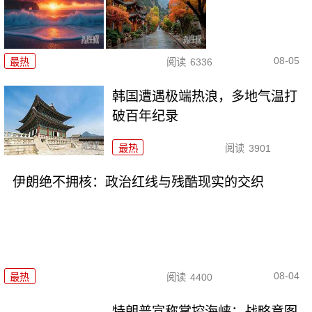
08-05
最热
阅读
6336
韩国遭遇极端热浪，多地气温打
破百年纪录
最热
阅读
3901
伊朗绝不拥核：政治红线与残酷现实的交织
08-04
最热
阅读
4400
特朗普宣称掌控海峡：战略意图