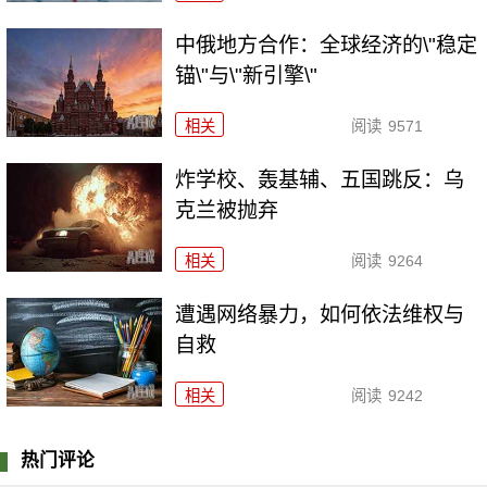
中俄地方合作：全球经济的\"稳定
锚\"与\"新引擎\"
相关
阅读
9571
炸学校、轰基辅、五国跳反：乌
克兰被抛弃
相关
阅读
9264
遭遇网络暴力，如何依法维权与
自救
相关
阅读
9242
热门评论