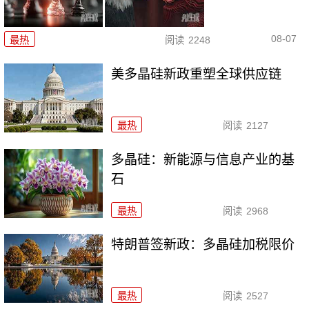
08-07
最热
阅读
2248
美多晶硅新政重塑全球供应链
最热
阅读
2127
多晶硅：新能源与信息产业的基
石
最热
阅读
2968
特朗普签新政：多晶硅加税限价
最热
阅读
2527