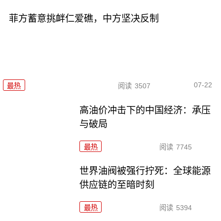
菲方蓄意挑衅仁爱礁，中方坚决反制
07-22
最热
阅读
3507
高油价冲击下的中国经济：承压
与破局
最热
阅读
7745
世界油阀被强行拧死：全球能源
供应链的至暗时刻
最热
阅读
5394