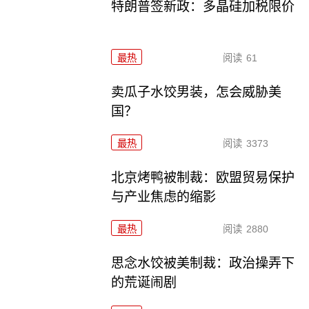
特朗普签新政：多晶硅加税限价
最热
阅读
61
卖瓜子水饺男装，怎会威胁美
国？
最热
阅读
3373
北京烤鸭被制裁：欧盟贸易保护
与产业焦虑的缩影
最热
阅读
2880
思念水饺被美制裁：政治操弄下
的荒诞闹剧