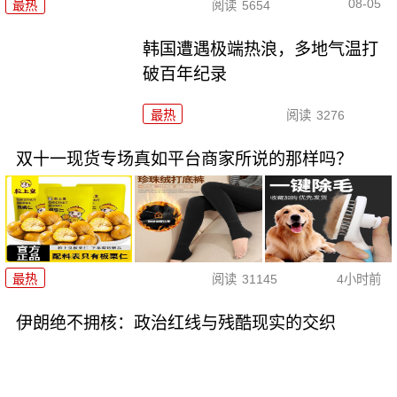
08-05
最热
阅读
5654
韩国遭遇极端热浪，多地气温打
破百年纪录
最热
阅读
3276
双十一现货专场真如平台商家所说的那样吗？
最热
阅读
31145
4小时前
伊朗绝不拥核：政治红线与残酷现实的交织