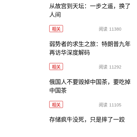
从故宫到天坛：一步之遥，换了
人间
相关
阅读
11380
弱势者的求生之旅：特朗普九年
再访华深度解码
相关
阅读
11292
俄国人不要毁掉中国茶，要吃掉
中国茶
相关
阅读
11105
存储疯牛没死，只是摔了一跤