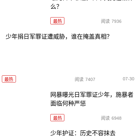
么？
最热
阅读
7936
少年捐日军罪证遭威胁，谁在掩盖真相？
07-30
最热
阅读
7407
网暴曝光日军罪证少年，施暴者
面临何种严惩
最热
阅读
6948
少年护证：历史不容抹去