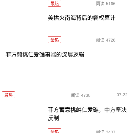
最热
阅读
5166
美拱火南海背后的霸权算计
最热
阅读
4728
菲方频挑仁爱礁事端的深层逻辑
07-22
最热
阅读
4738
菲方蓄意挑衅仁爱礁，中方坚决
反制
最热
阅读
3407