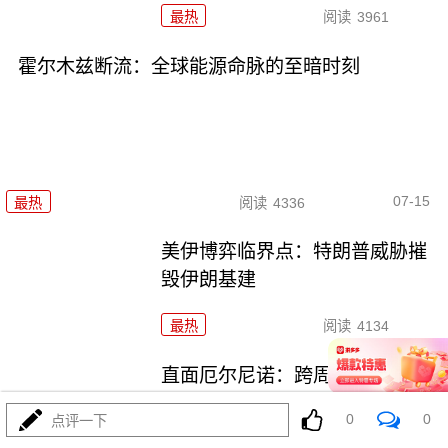
最热
阅读
3961
霍尔木兹断流：全球能源命脉的至暗时刻
07-15
最热
阅读
4336
美伊博弈临界点：特朗普威胁摧
毁伊朗基建
最热
阅读
4134
直面厄尔尼诺：跨周期冲击与系
统性防御
0
0
点评一下