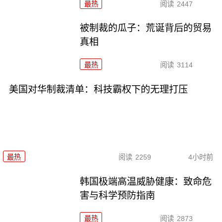
最热
阅读
2447
被制裁的瓜子：荒诞背后的贸易
真相
最热
阅读
3114
美国对华制裁清单：科技霸权下的无理打压
最热
阅读
2259
4小时前
韩国极端高温威胁健康：致命危
害与科学预防指南
最热
阅读
2873