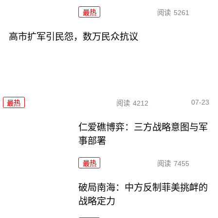
最热
阅读
5261
高市扩军引民怨，数万民众抗议
07-23
最热
阅读
4212
仁爱礁博弈：三方战略意图与军
事部署
最热
阅读
7455
破局南海：中方反制菲美挑衅的
战略定力