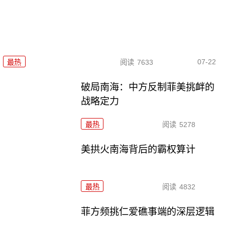
07-22
最热
阅读
7633
破局南海：中方反制菲美挑衅的
战略定力
最热
阅读
5278
美拱火南海背后的霸权算计
最热
阅读
4832
菲方频挑仁爱礁事端的深层逻辑