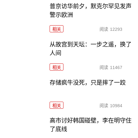
普京访华前夕，默克尔罕见发声
警示欧洲
相关
阅读
12293
从故宫到天坛：一步之遥，换了
人间
相关
阅读
11467
存储疯牛没死，只是摔了一跤
相关
阅读
10984
高市讨好韩国碰壁，李在明守住
了底线