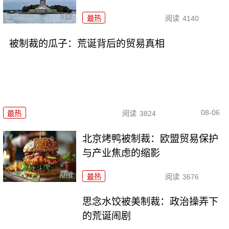
最热
阅读
4140
被制裁的瓜子：荒诞背后的贸易真相
08-06
最热
阅读
3824
北京烤鸭被制裁：欧盟贸易保护
与产业焦虑的缩影
最热
阅读
3676
思念水饺被美制裁：政治操弄下
的荒诞闹剧