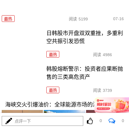
07-16
最热
阅读
5199
日韩股市开盘双双重挫，多重利
空共振引发恐慌
最热
阅读
4986
韩股熔断警示：投资者应果断抛
售的三类高危资产
最热
阅读
3739
海峡交火引爆油价：全球能源市场的深度震荡
0
0
点评一下