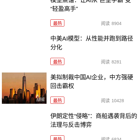
模型蒸馏：让AI从“巨型学霸”变
“轻盈高手”
最热
阅读
8904
中美AI模型：从性能并跑到路径
分化
最热
阅读
8281
美拟制裁中国AI企业，中方强硬
回击霸权
最热
阅读
10428
伊朗定性“侵略”：商船遇袭背后的
法理与反击博弈
最热
阅读
6834