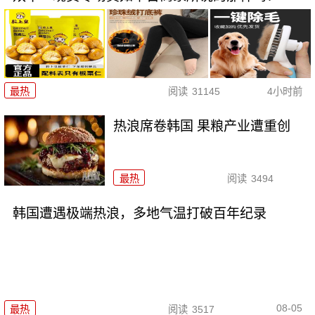
最热
阅读
31145
4小时前
热浪席卷韩国 果粮产业遭重创
最热
阅读
3494
韩国遭遇极端热浪，多地气温打破百年纪录
08-05
最热
阅读
3517