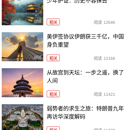
少年护证：历史不容抹去
相关
阅读
12646
美伊签协议伊朗获三千亿，中国
身负重望
相关
阅读
12166
从故宫到天坛：一步之遥，换了
人间
相关
阅读
11421
弱势者的求生之旅：特朗普九年
再访华深度解码