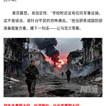
普京震怒，亲自定性："学校附近没有任何军事设施，
这不是误击，是针对平民的恐怖袭击。"他当即责成国防部
准备报复方案，撂下一句话——让乌克兰等着。
拼多多暑假大促，升温降价，全品类暑期大促 →