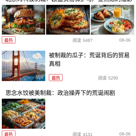
08-06
最热
阅读
5487
被制裁的瓜子：荒诞背后的贸易
真相
最热
阅读
5290
思念水饺被美制裁：政治操弄下的荒诞闹剧
08-06
最热
阅读
4131