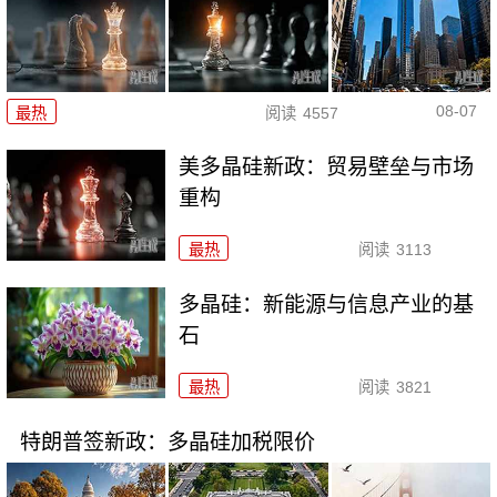
08-07
最热
阅读
4557
美多晶硅新政：贸易壁垒与市场
重构
最热
阅读
3113
多晶硅：新能源与信息产业的基
石
最热
阅读
3821
特朗普签新政：多晶硅加税限价