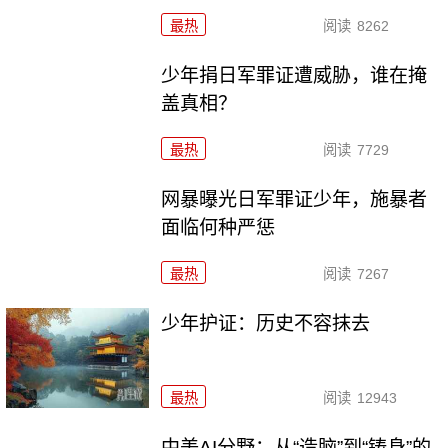
最热
阅读
8262
少年捐日军罪证遭威胁，谁在掩
盖真相？
最热
阅读
7729
网暴曝光日军罪证少年，施暴者
面临何种严惩
最热
阅读
7267
少年护证：历史不容抹去
最热
阅读
12943
中美AI分野：从“造脑”到“铸身”的