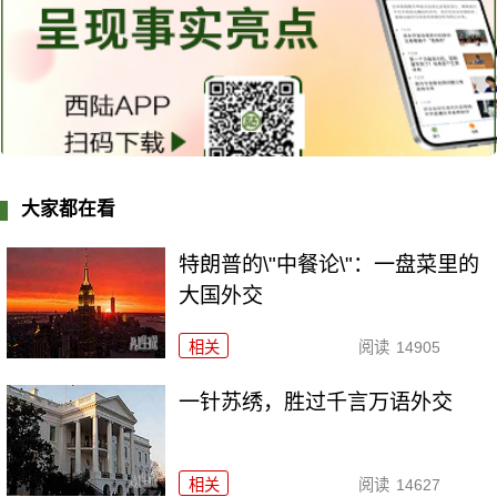
大家都在看
特朗普的\"中餐论\"：一盘菜里的
大国外交
相关
阅读
14905
一针苏绣，胜过千言万语外交
相关
阅读
14627