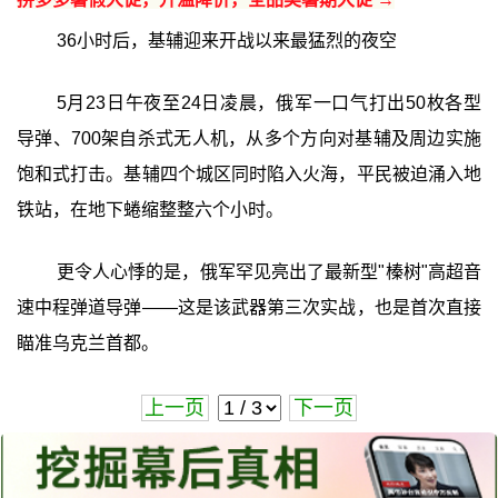
36小时后，基辅迎来开战以来最猛烈的夜空
5月23日午夜至24日凌晨，俄军一口气打出50枚各型
导弹、700架自杀式无人机，从多个方向对基辅及周边实施
饱和式打击。基辅四个城区同时陷入火海，平民被迫涌入地
铁站，在地下蜷缩整整六个小时。
更令人心悸的是，俄军罕见亮出了最新型"榛树"高超音
速中程弹道导弹——这是该武器第三次实战，也是首次直接
瞄准乌克兰首都。
上一页
下一页