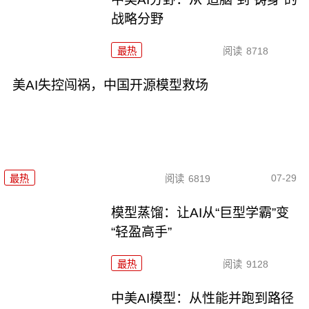
战略分野
最热
阅读
8718
美AI失控闯祸，中国开源模型救场
07-29
最热
阅读
6819
模型蒸馏：让AI从“巨型学霸”变
“轻盈高手”
最热
阅读
9128
中美AI模型：从性能并跑到路径