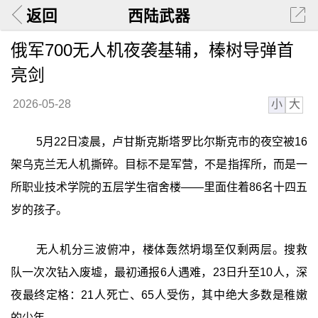
返回
西陆武器
俄军700无人机夜袭基辅，榛树导弹首
亮剑
小
大
2026-05-28
5月22日凌晨，卢甘斯克斯塔罗比尔斯克市的夜空被16
架乌克兰无人机撕碎。目标不是军营，不是指挥所，而是一
所职业技术学院的五层学生宿舍楼——里面住着86名十四五
岁的孩子。
无人机分三波俯冲，楼体轰然坍塌至仅剩两层。搜救
队一次次钻入废墟，最初通报6人遇难，23日升至10人，深
夜最终定格：21人死亡、65人受伤，其中绝大多数是稚嫩
的少年。