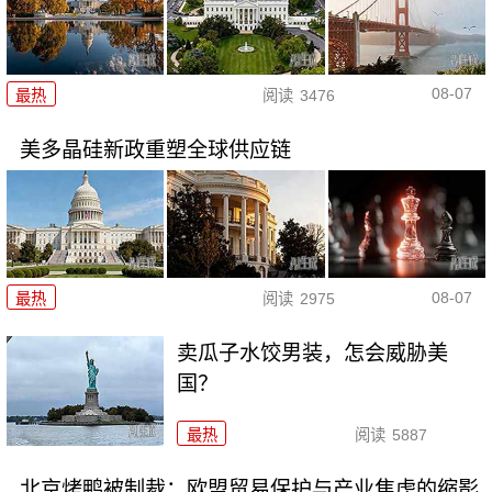
08-07
最热
阅读
3476
美多晶硅新政重塑全球供应链
08-07
最热
阅读
2975
卖瓜子水饺男装，怎会威胁美
国？
最热
阅读
5887
北京烤鸭被制裁：欧盟贸易保护与产业焦虑的缩影