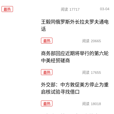
03-04
最热
阅读
17717
王毅同俄罗斯外长拉夫罗夫通电
话
最热
阅读
20665
商务部回应近期将举行的第六轮
中美经贸磋商
最热
阅读
17655
外交部：中方敦促美方停止为重
启核试验寻找借口
最热
阅读
18018