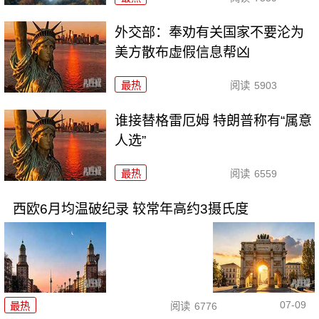
外交部：奉劝有关国家不要沦为
美方散布虚假信息帮凶
最热
阅读
5903
谁接替格雷厄姆 特朗普称有“属意
人选”
最热
阅读
6559
西欧6月均温破纪录 较常年高约3摄氏度
07-09
最热
阅读
6776