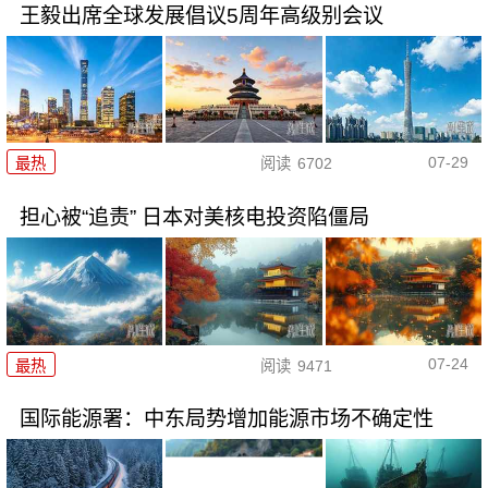
王毅出席全球发展倡议5周年高级别会议
07-29
最热
阅读
6702
担心被“追责” 日本对美核电投资陷僵局
07-24
最热
阅读
9471
国际能源署：中东局势增加能源市场不确定性