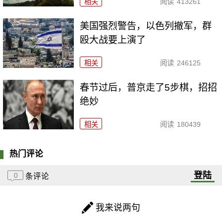
相关
阅读
413261
美国强烈警告，以色列撤军，群
殴大战要上演了
相关
阅读
246125
春节过后，普京走了5步棋，招招
绝妙
相关
阅读
180439
热门评论
登陆
0
条评论
我来说两句