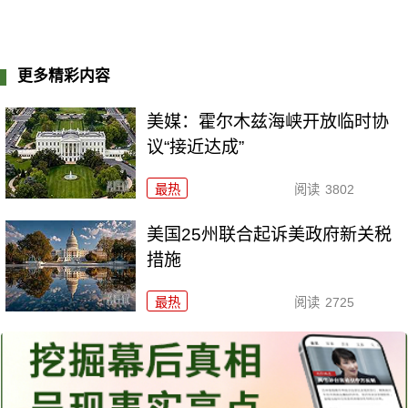
更多精彩内容
美媒：霍尔木兹海峡开放临时协
议“接近达成”
最热
阅读
3802
美国25州联合起诉美政府新关税
措施
最热
阅读
2725