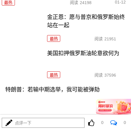
01-12
最热
阅读
24198
金正恩：愿与普京和俄罗斯始终
站在一起
最热
阅读
21951
美国扣押俄罗斯油轮意欲何为
最热
阅读
37596
特朗普：若输中期选举，我可能被弹劾
0
0
点评一下
01-07
最热
阅读
19418