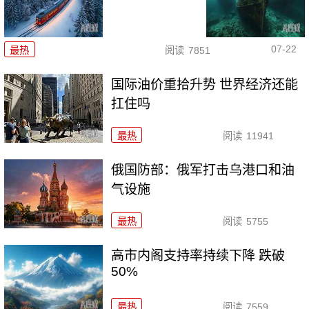
07-22
最热
阅读
7851
国际油价重拾升势 世界经济还能
扛住吗
最热
阅读
11941
俄国防部：俄军打击乌港口和油
气设施
最热
阅读
5755
高市内阁支持率持续下降 跌破
50%
最热
阅读
7559