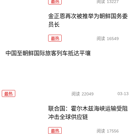
最热
阅读
13227
金正恩再次被推举为朝鲜国务委
员长
最热
阅读
16549
中国至朝鲜国际旅客列车抵达平壤
03-13
最热
阅读
22049
联合国：霍尔木兹海峡运输受阻
冲击全球供应链
最热
阅读
17556