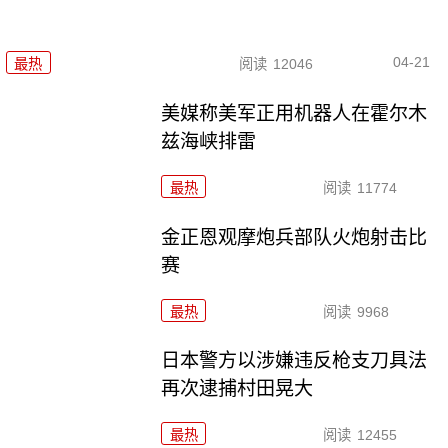
04-21
最热
阅读
12046
美媒称美军正用机器人在霍尔木
兹海峡排雷
最热
阅读
11774
金正恩观摩炮兵部队火炮射击比
赛
最热
阅读
9968
日本警方以涉嫌违反枪支刀具法
再次逮捕村田晃大
最热
阅读
12455