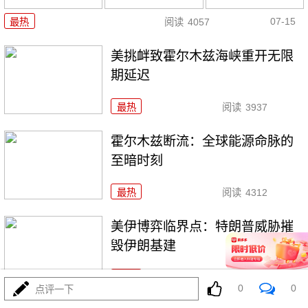
07-15
最热
阅读
4057
美挑衅致霍尔木兹海峡重开无限
期延迟
最热
阅读
3937
霍尔木兹断流：全球能源命脉的
至暗时刻
最热
阅读
4312
美伊博弈临界点：特朗普威胁摧
毁伊朗基建
最热
阅读
4110
0
0
点评一下