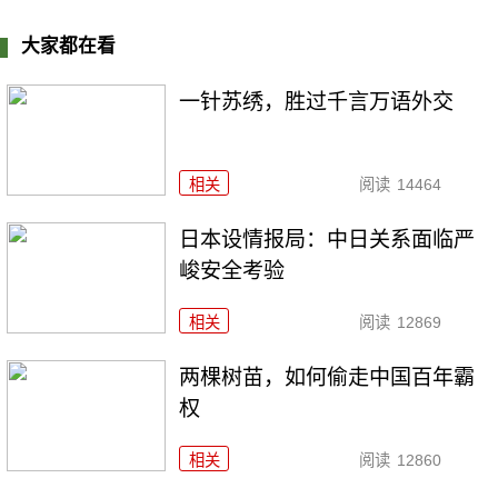
大家都在看
一针苏绣，胜过千言万语外交
相关
阅读
14464
日本设情报局：中日关系面临严
峻安全考验
相关
阅读
12869
两棵树苗，如何偷走中国百年霸
权
相关
阅读
12860