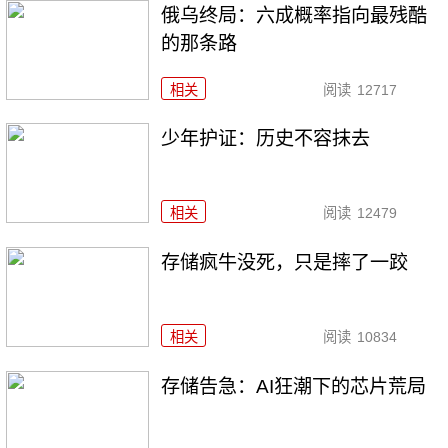
俄乌终局：六成概率指向最残酷
的那条路
相关
阅读
12717
少年护证：历史不容抹去
相关
阅读
12479
存储疯牛没死，只是摔了一跤
相关
阅读
10834
存储告急：AI狂潮下的芯片荒局