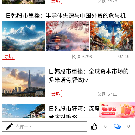
最热
阅读
4978
日韩股市重挫：半导体失速与中国外贸的危与机
07-16
最热
阅读
6796
日韩股市重挫：全球资本市场的
多米诺骨牌效应
最热
阅读
5711
日韩股市狂泻：深度解析与投资
者应对策略
0
0
点评一下
最热
阅读
5242