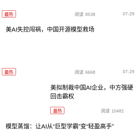
07-29
最热
阅读
8538
美AI失控闯祸，中国开源模型救场
07-29
最热
阅读
6668
美拟制裁中国AI企业，中方强硬
回击霸权
最热
阅读
10481
模型蒸馏：让AI从“巨型学霸”变“轻盈高手”