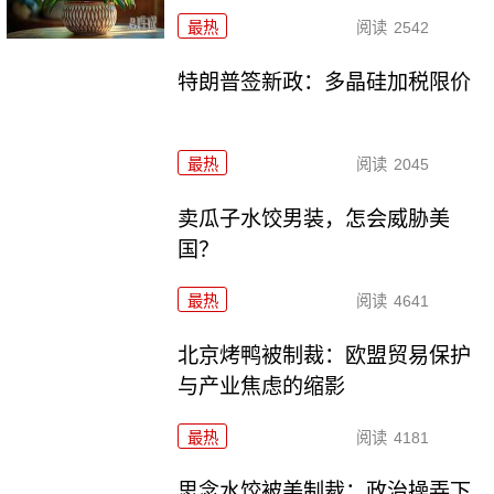
最热
阅读
2542
特朗普签新政：多晶硅加税限价
最热
阅读
2045
卖瓜子水饺男装，怎会威胁美
国？
最热
阅读
4641
北京烤鸭被制裁：欧盟贸易保护
与产业焦虑的缩影
最热
阅读
4181
思念水饺被美制裁：政治操弄下