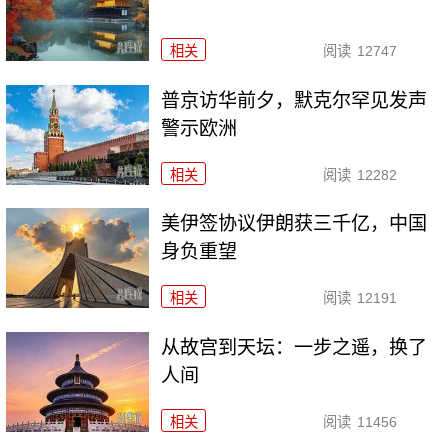
相关
阅读
12747
普京访华前夕，默克尔罕见发声
警示欧洲
相关
阅读
12282
美伊签协议伊朗获三千亿，中国
身负重望
相关
阅读
12191
从故宫到天坛：一步之遥，换了
人间
相关
阅读
11456