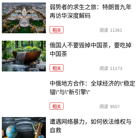
弱势者的求生之旅：特朗普九年
再访华深度解码
相关
阅读
11361
俄国人不要毁掉中国茶，要吃掉
中国茶
相关
阅读
11173
中俄地方合作：全球经济的\"稳定
锚\"与\"新引擎\"
相关
阅读
9557
遭遇网络暴力，如何依法维权与
自救