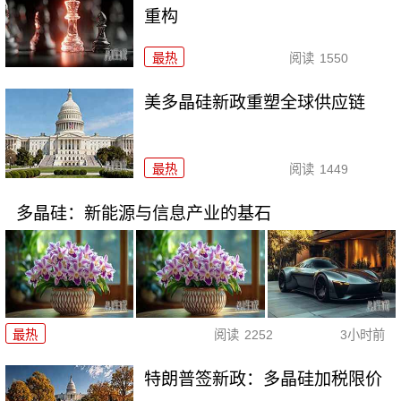
重构
最热
阅读
1550
美多晶硅新政重塑全球供应链
最热
阅读
1449
多晶硅：新能源与信息产业的基石
最热
阅读
2252
3小时前
特朗普签新政：多晶硅加税限价