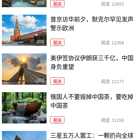
相关
阅读
12692
普京访华前夕，默克尔罕见发声
警示欧洲
相关
阅读
12268
美伊签协议伊朗获三千亿，中国
身负重望
相关
阅读
12177
俄国人不要毁掉中国茶，要吃掉
中国茶
相关
阅读
11150
三星五万人罢工：一颗扔向全球