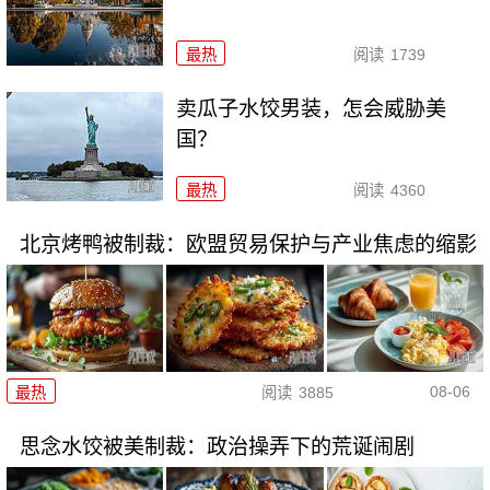
最热
阅读
1739
卖瓜子水饺男装，怎会威胁美
国？
最热
阅读
4360
北京烤鸭被制裁：欧盟贸易保护与产业焦虑的缩影
08-06
最热
阅读
3885
思念水饺被美制裁：政治操弄下的荒诞闹剧