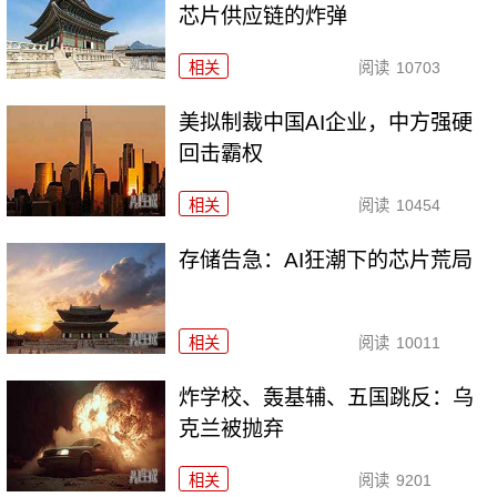
芯片供应链的炸弹
相关
阅读
10703
美拟制裁中国AI企业，中方强硬
回击霸权
相关
阅读
10454
存储告急：AI狂潮下的芯片荒局
相关
阅读
10011
炸学校、轰基辅、五国跳反：乌
克兰被抛弃
相关
阅读
9201