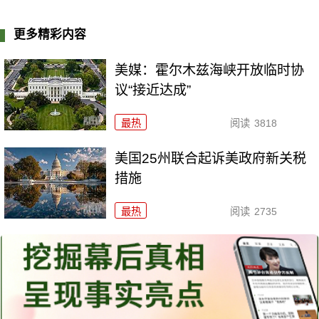
更多精彩内容
美媒：霍尔木兹海峡开放临时协
议“接近达成”
最热
阅读
3818
美国25州联合起诉美政府新关税
措施
最热
阅读
2735