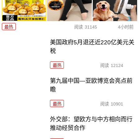
最热
阅读
31145
4小时前
美国政府5月退还近220亿美元关
税
最热
阅读
12124
第九届中国—亚欧博览会亮点前
瞻
最热
阅读
10901
外交部：望欧方与中方相向而行
推动经贸合作