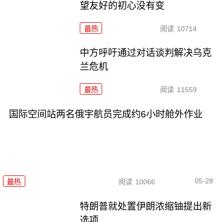
望友好的初心没有变
最热
阅读
10714
中方呼吁通过对话谈判解决乌克
兰危机
最热
阅读
11559
国际空间站两名俄宇航员完成约6小时舱外作业
05-28
最热
阅读
10066
特朗普就处置伊朗浓缩铀提出新
选项