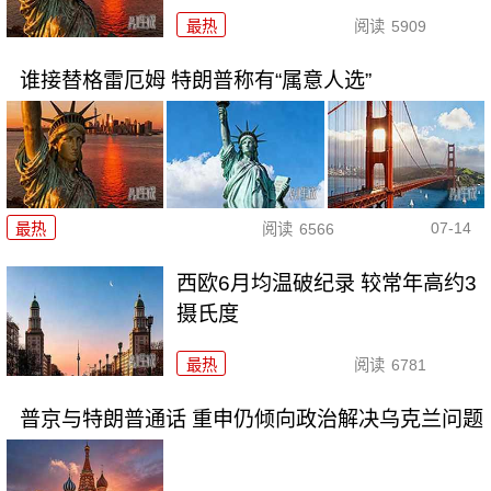
最热
阅读
5909
谁接替格雷厄姆 特朗普称有“属意人选”
07-14
最热
阅读
6566
西欧6月均温破纪录 较常年高约3
摄氏度
最热
阅读
6781
普京与特朗普通话 重申仍倾向政治解决乌克兰问题