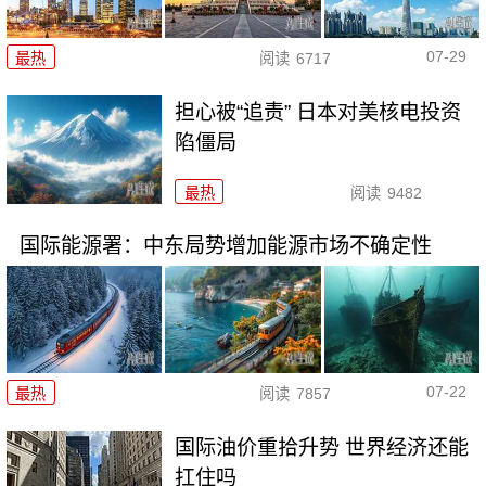
07-29
最热
阅读
6717
担心被“追责” 日本对美核电投资
陷僵局
最热
阅读
9482
国际能源署：中东局势增加能源市场不确定性
07-22
最热
阅读
7857
国际油价重拾升势 世界经济还能
扛住吗