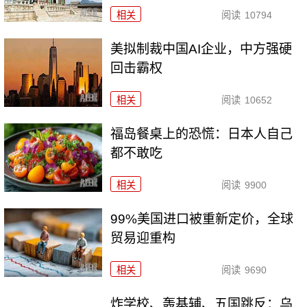
相关
阅读
10794
美拟制裁中国AI企业，中方强硬
回击霸权
相关
阅读
10652
福岛餐桌上的恐慌：日本人自己
都不敢吃
相关
阅读
9900
99%美国进口被重新定价，全球
贸易迎重构
相关
阅读
9690
炸学校、轰基辅、五国跳反：乌