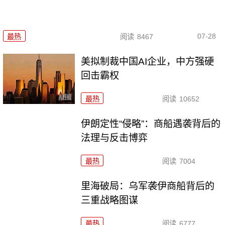
07-28
最热
阅读
8467
美拟制裁中国AI企业，中方强硬
回击霸权
最热
阅读
10652
伊朗定性“侵略”：商船遇袭背后的
法理与反击博弈
最热
阅读
7004
里海破局：乌军袭伊商船背后的
三重战略图谋
最热
阅读
6777