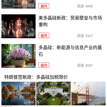
最热
阅读
4896
美多晶硅新政：贸易壁垒与市场
重构
最热
阅读
3347
多晶硅：新能源与信息产业的基
石
最热
阅读
4087
特朗普签新政：多晶硅加税限价