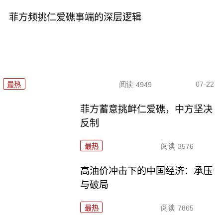
菲方频挑仁爱礁事端的深层逻辑
07-22
最热
阅读
4949
菲方蓄意挑衅仁爱礁，中方坚决
反制
最热
阅读
3576
高油价冲击下的中国经济：承压
与破局
最热
阅读
7865