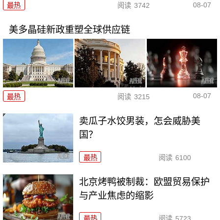
08-07
最热
阅读
3742
美多晶硅新政重塑全球供应链
08-07
最热
阅读
3215
卖瓜子水饺男装，怎会威胁美
国？
最热
阅读
6100
北京烤鸭被制裁：欧盟贸易保护
与产业焦虑的缩影
最热
阅读
5723