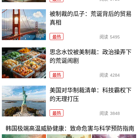
被制裁的瓜子：荒诞背后的贸易
真相
最热
阅读
5495
思念水饺被美制裁：政治操弄下
的荒诞闹剧
最热
阅读
4284
美国对华制裁清单：科技霸权下
的无理打压
最热
阅读
3848
韩国极端高温威胁健康：致命危害与科学预防指南