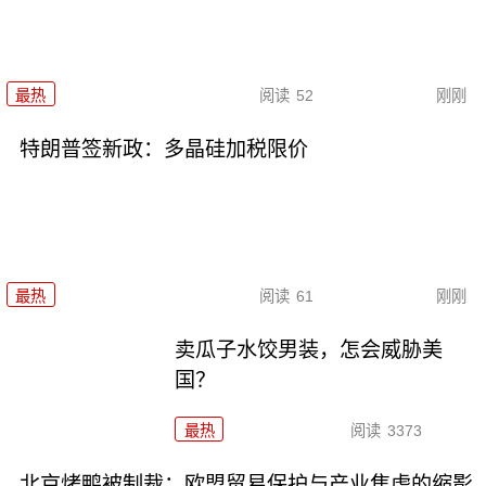
最热
阅读
52
刚刚
特朗普签新政：多晶硅加税限价
最热
阅读
61
刚刚
卖瓜子水饺男装，怎会威胁美
国？
最热
阅读
3373
北京烤鸭被制裁：欧盟贸易保护与产业焦虑的缩影