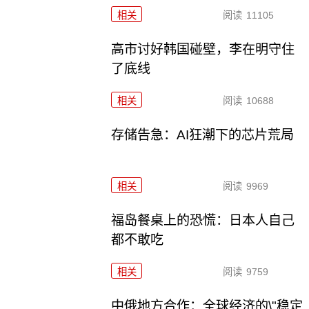
相关
阅读
11105
高市讨好韩国碰壁，李在明守住
了底线
相关
阅读
10688
存储告急：AI狂潮下的芯片荒局
相关
阅读
9969
福岛餐桌上的恐慌：日本人自己
都不敢吃
相关
阅读
9759
中俄地方合作：全球经济的\"稳定