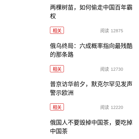
两棵树苗，如何偷走中国百年霸
权
相关
阅读
12875
俄乌终局：六成概率指向最残酷
的那条路
相关
阅读
12730
普京访华前夕，默克尔罕见发声
警示欧洲
相关
阅读
12220
俄国人不要毁掉中国茶，要吃掉
中国茶