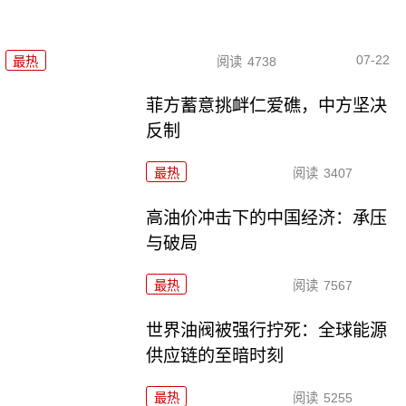
07-22
最热
阅读
4738
菲方蓄意挑衅仁爱礁，中方坚决
反制
最热
阅读
3407
高油价冲击下的中国经济：承压
与破局
最热
阅读
7567
世界油阀被强行拧死：全球能源
供应链的至暗时刻
最热
阅读
5255