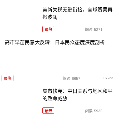
美新关税无缝衔接，全球贸易再
掀波澜
最热
阅读
5271
高市早苗民意大反转：日本民众态度深度剖析
07-23
最热
阅读
8657
高市修宪：中日关系与地区和平
的致命威胁
最热
阅读
5935