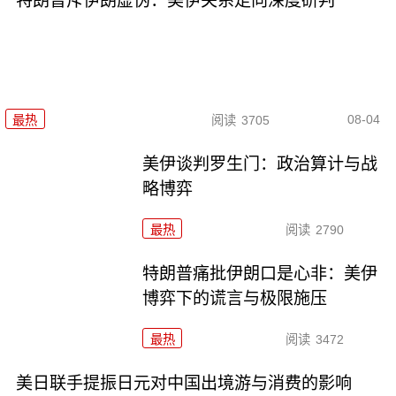
特朗普斥伊朗虚伪：美伊关系走向深度研判
08-04
最热
阅读
3705
美伊谈判罗生门：政治算计与战
略博弈
最热
阅读
2790
特朗普痛批伊朗口是心非：美伊
博弈下的谎言与极限施压
最热
阅读
3472
美日联手提振日元对中国出境游与消费的影响