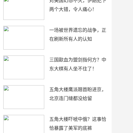
对美国幻想不灭，伊朗犯下
两个大错，令人痛心！
一场被世界遗忘的战争，正
在刷新所有人的认知
三国歃血为盟剑指何方？中
东大棋有人坐不住了！
五角大楼鹰派翘首盼进京，
北京连门缝都没给留
五角大楼吓唬中俄？这事恰
恰暴露了美军的底裤