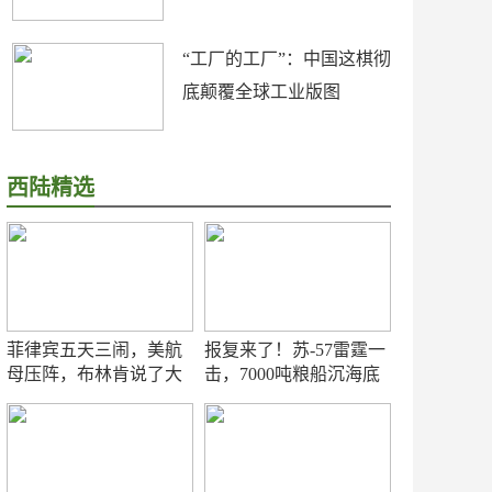
“工厂的工厂”：中国这棋彻
底颠覆全球工业版图
西陆精选
菲律宾五天三闹，美航
报复来了！苏-57雷霆一
母压阵，布林肯说了大
击，7000吨粮船沉海底
实话