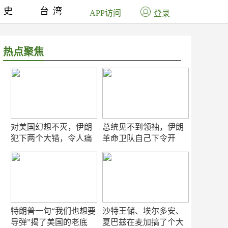
历史
台湾
APP访问
登录
热点聚焦
对美国幻想不灭，伊朗
总统见不到领袖，伊朗
犯下两个大错，令人痛
革命卫队自己下令开
心！
打？
特朗普一句“我们也想要
沙特王储、埃尔多安、
导弹”揭了美国的老底
夏巴兹在麦加搞了个大