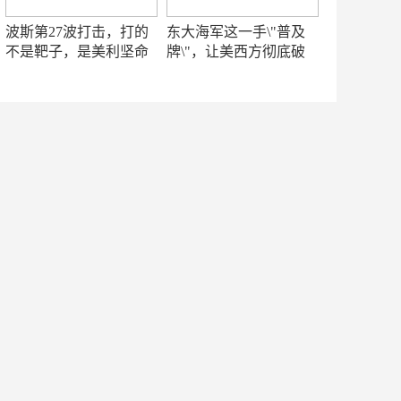
波斯第27波打击，打的
东大海军这一手\"普及
不是靶子，是美利坚命
牌\"，让美西方彻底破
门
防！