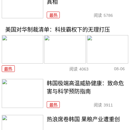
真相
最热
阅读
5786
美国对华制裁清单：科技霸权下的无理打压
08-06
最热
阅读
4063
韩国极端高温威胁健康：致命危
害与科学预防指南
最热
阅读
3911
热浪席卷韩国 果粮产业遭重创