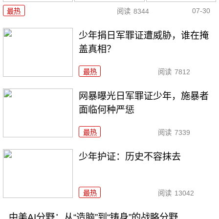
07-30
最热
阅读
8344
少年捐日军罪证遭威胁，谁在掩
盖真相？
最热
阅读
7812
网暴曝光日军罪证少年，施暴者
面临何种严惩
最热
阅读
7339
少年护证：历史不容抹去
最热
阅读
13042
中美AI分野：从“造脑”到“铸身”的战略分野