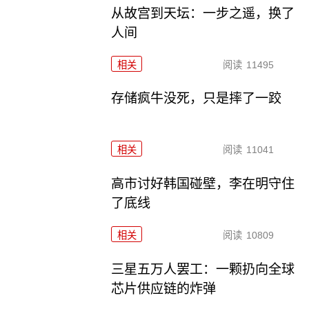
从故宫到天坛：一步之遥，换了
人间
相关
阅读
11495
存储疯牛没死，只是摔了一跤
相关
阅读
11041
高市讨好韩国碰壁，李在明守住
了底线
相关
阅读
10809
三星五万人罢工：一颗扔向全球
芯片供应链的炸弹