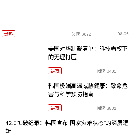
08-06
最热
阅读
3872
美国对华制裁清单：科技霸权下
的无理打压
最热
阅读
3481
韩国极端高温威胁健康：致命危
害与科学预防指南
最热
阅读
3582
42.5℃破纪录：韩国宣布“国家灾难状态”的深层逻
辑