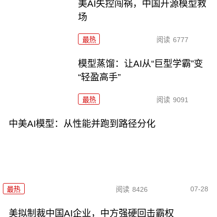
美AI失控闯祸，中国开源模型救
场
最热
阅读
6777
模型蒸馏：让AI从“巨型学霸”变
“轻盈高手”
最热
阅读
9091
中美AI模型：从性能并跑到路径分化
07-28
最热
阅读
8426
美拟制裁中国AI企业，中方强硬回击霸权