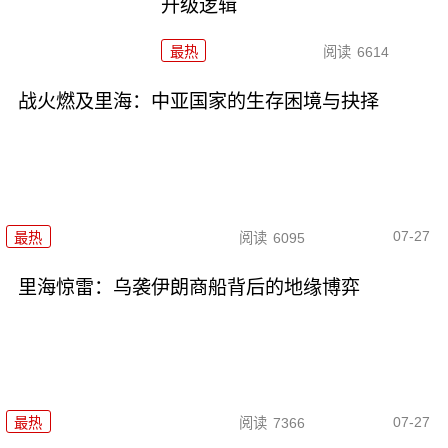
升级逻辑
最热
阅读
6614
战火燃及里海：中亚国家的生存困境与抉择
07-27
最热
阅读
6095
里海惊雷：乌袭伊朗商船背后的地缘博弈
07-27
最热
阅读
7366