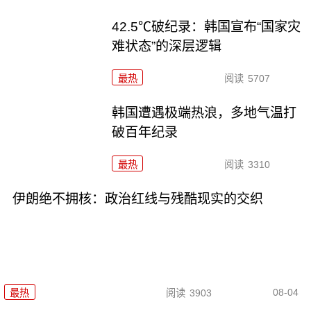
42.5℃破纪录：韩国宣布“国家灾
难状态”的深层逻辑
最热
阅读
5707
韩国遭遇极端热浪，多地气温打
破百年纪录
最热
阅读
3310
伊朗绝不拥核：政治红线与残酷现实的交织
08-04
最热
阅读
3903