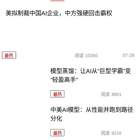
美拟制裁中国AI企业，中方强硬回击霸权
07-28
最热
阅读
10350
模型蒸馏：让AI从“巨型学霸”变
“轻盈高手”
最热
阅读
8801
中美AI模型：从性能并跑到路径
分化
最热
阅读
8216