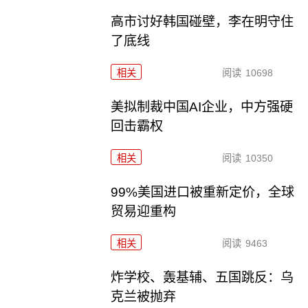
高市讨好韩国碰壁，李在明守住
了底线
相关
阅读
10698
美拟制裁中国AI企业，中方强硬
回击霸权
相关
阅读
10350
99%美国进口被重新定价，全球
贸易迎重构
相关
阅读
9463
炸学校、轰基辅、五国跳反：乌
克兰被抛弃