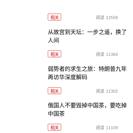
相关
阅读
12558
从故宫到天坛：一步之遥，换了
人间
相关
阅读
11384
弱势者的求生之旅：特朗普九年
再访华深度解码
相关
阅读
11302
俄国人不要毁掉中国茶，要吃掉
中国茶
相关
阅读
11109