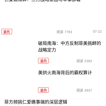
07-22
最热
阅读
7783
破局南海：中方反制菲美挑衅的
战略定力
最热
阅读
5383
美拱火南海背后的霸权算计
最热
阅读
4937
菲方频挑仁爱礁事端的深层逻辑