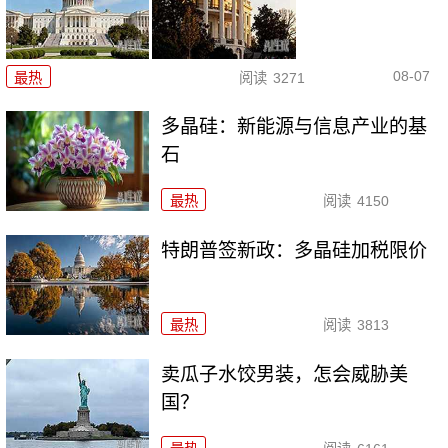
08-07
最热
阅读
3271
多晶硅：新能源与信息产业的基
石
最热
阅读
4150
特朗普签新政：多晶硅加税限价
最热
阅读
3813
卖瓜子水饺男装，怎会威胁美
国？