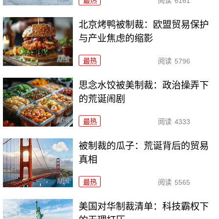
最热
阅读
6161
北京烤鸭被制裁：欧盟贸易保护
与产业焦虑的缩影
最热
阅读
5796
思念水饺被美制裁：政治操弄下
的荒诞闹剧
最热
阅读
4333
被制裁的瓜子：荒诞背后的贸易
真相
最热
阅读
5565
美国对华制裁清单：科技霸权下