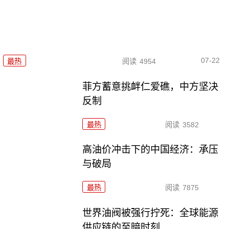
07-22
最热
阅读
4954
菲方蓄意挑衅仁爱礁，中方坚决
反制
最热
阅读
3582
高油价冲击下的中国经济：承压
与破局
最热
阅读
7875
世界油阀被强行拧死：全球能源
供应链的至暗时刻