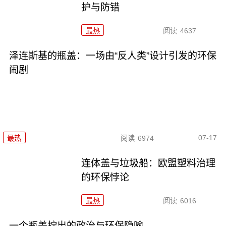
护与防错
最热
阅读
4637
泽连斯基的瓶盖：一场由“反人类”设计引发的环保
闹剧
07-17
最热
阅读
6974
连体盖与垃圾船：欧盟塑料治理
的环保悖论
最热
阅读
6016
一个瓶盖拧出的政治与环保隐喻