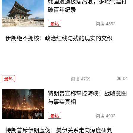
韩国遭遇极端热浪，多地气温打
破百年纪录
最热
阅读
4352
伊朗绝不拥核：政治红线与残酷现实的交织
08-04
最热
阅读
4759
特朗普宣称掌控海峡：战略意图
与事实真相
最热
阅读
4002
特朗普斥伊朗虚伪：美伊关系走向深度研判