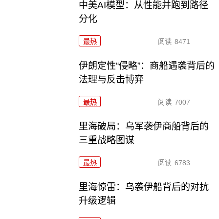
中美AI模型：从性能并跑到路径
分化
最热
阅读
8471
伊朗定性“侵略”：商船遇袭背后的
法理与反击博弈
最热
阅读
7007
里海破局：乌军袭伊商船背后的
三重战略图谋
最热
阅读
6783
里海惊雷：乌袭伊船背后的对抗
升级逻辑