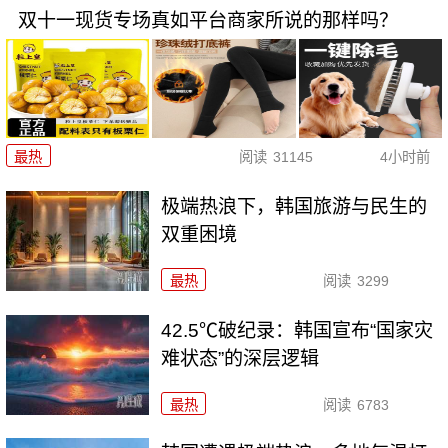
双十一现货专场真如平台商家所说的那样吗？
最热
阅读
31145
4小时前
极端热浪下，韩国旅游与民生的
双重困境
最热
阅读
3299
42.5℃破纪录：韩国宣布“国家灾
难状态”的深层逻辑
最热
阅读
6783