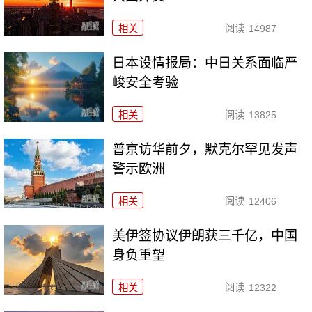
相关
阅读
14987
日本设情报局：中日关系面临严
峻安全考验
相关
阅读
13825
普京访华前夕，默克尔罕见发声
警示欧洲
相关
阅读
12406
美伊签协议伊朗获三千亿，中国
身负重望
相关
阅读
12322