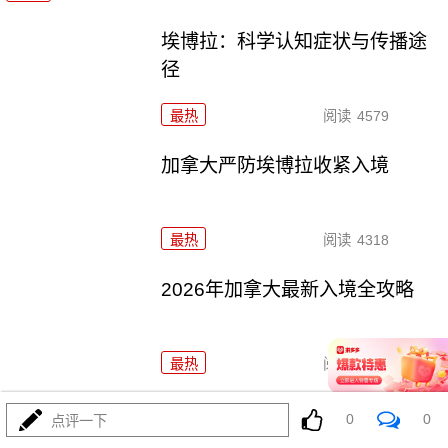
埃博拉：科学认知症状与传播途
径
最热
阅读
4579
加拿大严防埃博拉收紧入境
最热
阅读
4318
2026年加拿大最新入境全攻略
最热
阅读
4134
连体盖之困：环保初衷与现实体
0
0
点评一下
验的博弈