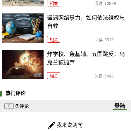
相关
阅读
10898
遭遇网络暴力，如何依法维权与
自救
相关
阅读
9519
炸学校、轰基辅、五国跳反：乌
克兰被抛弃
相关
阅读
9446
热门评论
登陆
0
条评论
我来说两句