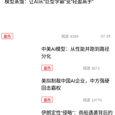
模型蒸馏：让AI从“巨型学霸”变“轻盈高手”
07-28
最热
阅读
9289
中美AI模型：从性能并跑到路径
分化
最热
阅读
8571
美拟制裁中国AI企业，中方强硬
回击霸权
最热
阅读
10775
伊朗定性“侵略”：商船遇袭背后的