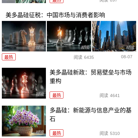
最热
阅读
897
美多晶硅征税：中国市场与消费者影响
08-07
最热
阅读
6435
美多晶硅新政：贸易壁垒与市场
重构
最热
阅读
4641
多晶硅：新能源与信息产业的基
石
最热
阅读
5310