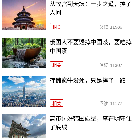
从故宫到天坛：一步之遥，换了
人间
相关
阅读
11586
俄国人不要毁掉中国茶，要吃掉
中国茶
相关
阅读
11307
存储疯牛没死，只是摔了一跤
相关
阅读
11177
高市讨好韩国碰壁，李在明守住
了底线