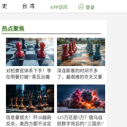
历史
台湾
APP访问
登录
热点聚焦
对检察官体系下手！李
泽连斯基的时间不多
在明要打破\"青瓦台魔
了，最艰难的冬天又要
咒\"
来了
信息量很大！歼20越肩
125万还是5万？俄乌战
反杀，美西方都不淡定
损数字背后的\"三国杀\"