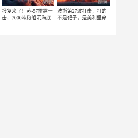
报复来了！苏-57雷霆一
波斯第27波打击，打的
击，7000吨粮船沉海底
不是靶子，是美利坚命
门