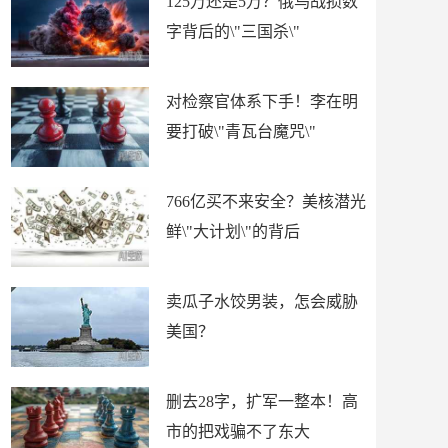
125万还是5万？俄乌战损数
字背后的\"三国杀\"
对检察官体系下手！李在明
要打破\"青瓦台魔咒\"
766亿买不来安全？美核潜光
鲜\"大计划\"的背后
卖瓜子水饺男装，怎会威胁
美国？
删去28字，扩军一整本！高
市的把戏骗不了东大