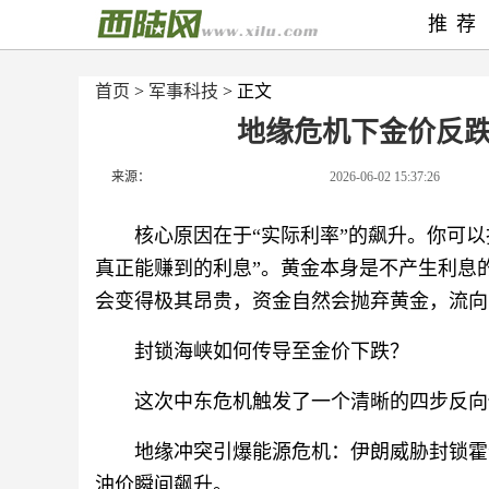
推荐
首页
>
军事科技
> 正文
地缘危机下金价反
来源：
2026-06-02 15:37:26
核心原因在于“实际利率”的飙升。你可
真正能赚到的利息”。黄金本身是不产生利息
会变得极其昂贵，资金自然会抛弃黄金，流向
封锁海峡如何传导至金价下跌？
这次中东危机触发了一个清晰的四步反向
地缘冲突引爆能源危机：伊朗威胁封锁霍
油价瞬间飙升。