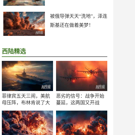
被俄导弹天天“洗地”，泽连
斯基还在做着美梦！
西陆精选
菲律宾五天三闹，美航
恶劣的信号：战争开始
母压阵，布林肯说了大
蔓延，这两国又开战
实话
了！