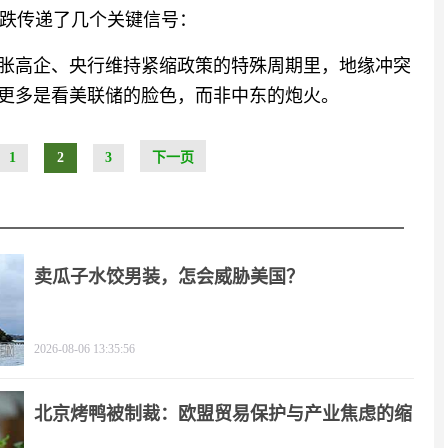
跌传递了几个关键信号：
通胀高企、央行维持紧缩政策的特殊周期里，地缘冲突
价更多是看美联储的脸色，而非中东的炮火。
1
2
3
下一页
卖瓜子水饺男装，怎会威胁美国？
2026-08-06 13:35:56
北京烤鸭被制裁：欧盟贸易保护与产业焦虑的缩