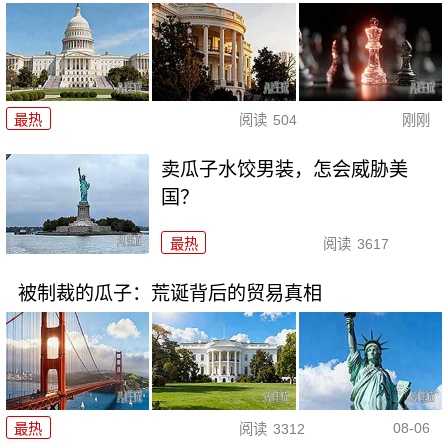
最热
阅读
504
刚刚
卖瓜子水饺男装，怎会威胁美
国？
最热
阅读
3617
被制裁的瓜子：荒诞背后的贸易真相
08-06
最热
阅读
3312