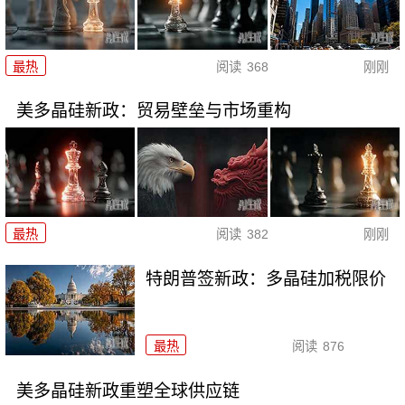
最热
阅读
368
刚刚
美多晶硅新政：贸易壁垒与市场重构
最热
阅读
382
刚刚
特朗普签新政：多晶硅加税限价
最热
阅读
876
美多晶硅新政重塑全球供应链