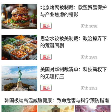
北京烤鸭被制裁：欧盟贸易保护
与产业焦虑的缩影
最热
阅读
3098
思念水饺被美制裁：政治操弄下
的荒诞闹剧
最热
阅读
2589
美国对华制裁清单：科技霸权下
的无理打压
最热
阅读
2351
韩国极端高温威胁健康：致命危害与科学预防指南