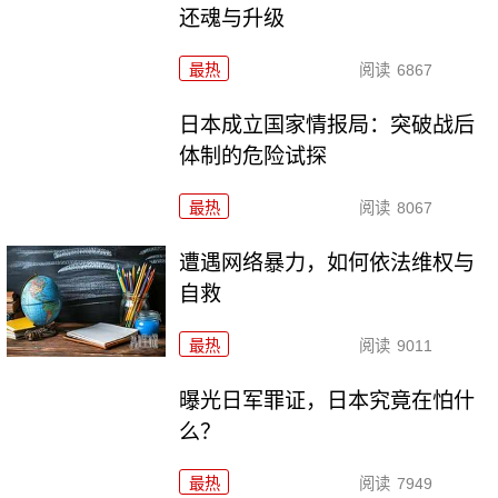
还魂与升级
最热
阅读
6867
日本成立国家情报局：突破战后
体制的危险试探
最热
阅读
8067
遭遇网络暴力，如何依法维权与
自救
最热
阅读
9011
曝光日军罪证，日本究竟在怕什
么？
最热
阅读
7949