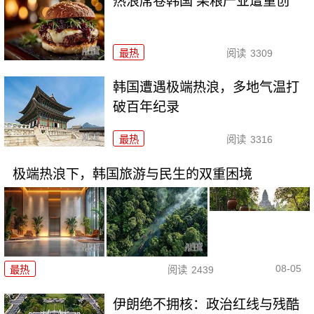
热浪席卷韩国 果粮产业遭重创
最热
阅读
3309
韩国遭遇极端热浪，多地气温打
破百年纪录
最热
阅读
3316
极端热浪下，韩国旅游与民生的双重困境
08-05
最热
阅读
2439
伊朗绝不拥核：政治红线与残酷