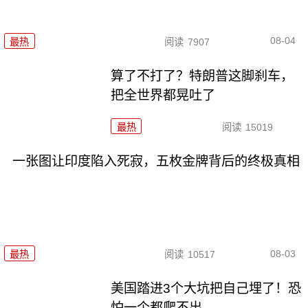
08-04
最热
阅读
7907
算了不打了？特朗普这脚刹车，
把全世界都晃吐了
最热
阅读
15019
一张图让印度陷入死寂，五枚金牌背后的终极真相
08-03
最热
阅读
10517
美国踏进3个大坑把自己埋了！恐
怕一个都爬不出