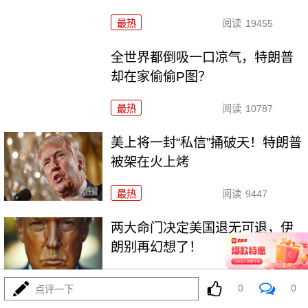
最热
阅读
19455
全世界都倒吸一口凉气，特朗普
却在家偷偷P图？
最热
阅读
10787
美上将一封“私信”捅破天！特朗普
被架在火上烤
最热
阅读
9447
两大命门决定美国退无可退，伊
朗别再幻想了！
最热
阅读
7054
0
0
点评一下