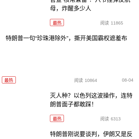
母，炸醒多少人
最热
阅读
11865
特朗普一句“珍珠港除外”，撕开美国霸权遮羞布
08-04
最热
阅读
10864
灭人种？以色列这波操作，连特
朗普面子都敢踩！
最热
阅读
6313
特朗普刚说要谈判，伊朗又是反