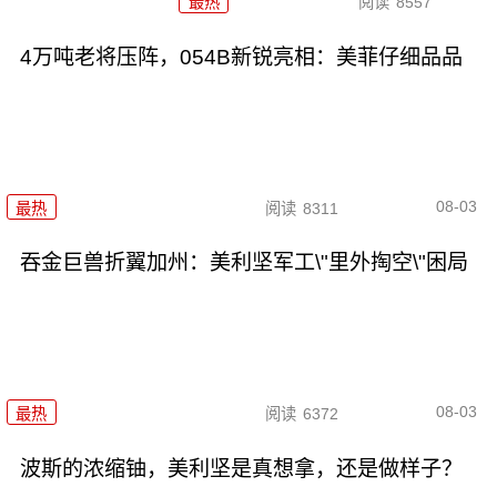
最热
阅读
8557
4万吨老将压阵，054B新锐亮相：美菲仔细品品
08-03
最热
阅读
8311
吞金巨兽折翼加州：美利坚军工\"里外掏空\"困局
08-03
最热
阅读
6372
波斯的浓缩铀，美利坚是真想拿，还是做样子？