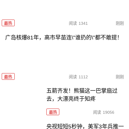
最热
阅读
1341
刚刚
广岛核爆81年，高市早苗连\"谁扔的\"都不敢提！
最热
阅读
1112
刚刚
五箭齐发！熊猫这一巴掌扇过
去，大漂亮终于知疼
最热
阅读
19056
央视短短5秒钟，美军3年兵推一