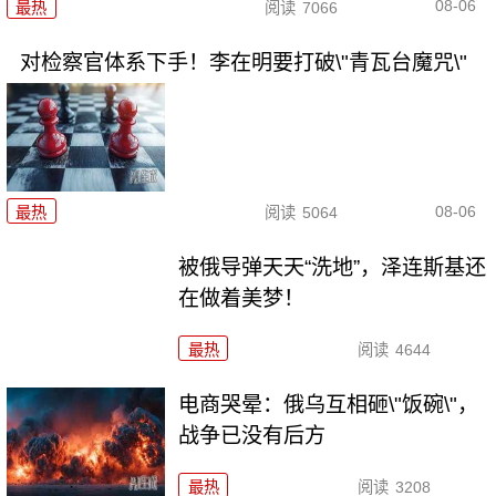
08-06
最热
阅读
7066
对检察官体系下手！李在明要打破\"青瓦台魔咒\"
08-06
最热
阅读
5064
被俄导弹天天“洗地”，泽连斯基还
在做着美梦！
最热
阅读
4644
电商哭晕：俄乌互相砸\"饭碗\"，
战争已没有后方
最热
阅读
3208