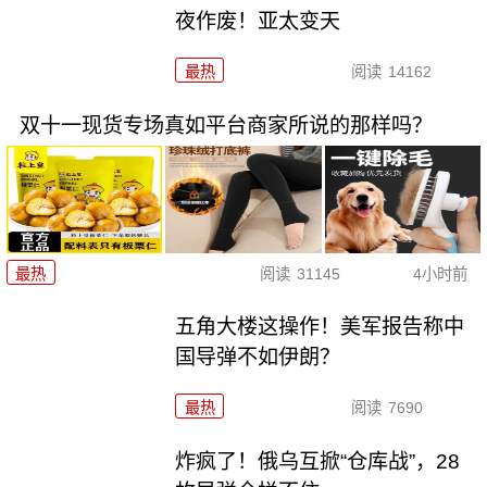
夜作废！亚太变天
最热
阅读
14162
双十一现货专场真如平台商家所说的那样吗？
最热
阅读
31145
4小时前
五角大楼这操作！美军报告称中
国导弹不如伊朗？
最热
阅读
7690
炸疯了！俄乌互掀“仓库战”，28