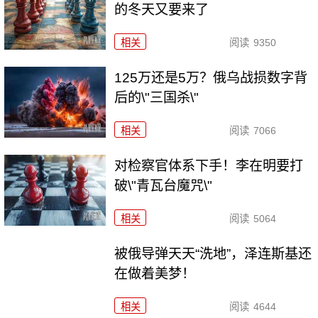
的冬天又要来了
相关
阅读
9350
125万还是5万？俄乌战损数字背
后的\"三国杀\"
相关
阅读
7066
对检察官体系下手！李在明要打
破\"青瓦台魔咒\"
相关
阅读
5064
被俄导弹天天“洗地”，泽连斯基还
在做着美梦！
相关
阅读
4644