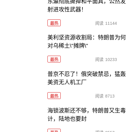
东瀛彻底撕掉和平面具，公然发
射进攻性武器！
最热
阅读
11144
美利坚资源收割局：特朗普为何
对乌稀土\"摊牌\"
最热
阅读
10233
普京不忍了！俄突破禁忌，猛轰
美资无人机工厂
最热
阅读
8713
海锁波斯还不够，特朗普又生毒
计，陆地也要封