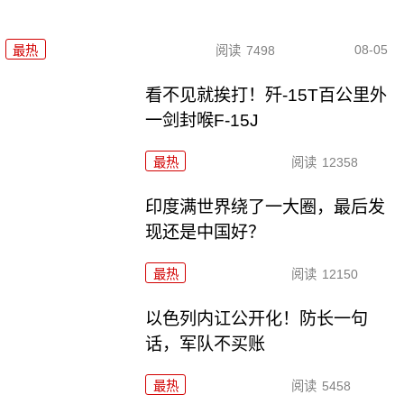
08-05
最热
阅读
7498
看不见就挨打！歼-15T百公里外
一剑封喉F-15J
最热
阅读
12358
印度满世界绕了一大圈，最后发
现还是中国好？
最热
阅读
12150
以色列内讧公开化！防长一句
话，军队不买账
最热
阅读
5458