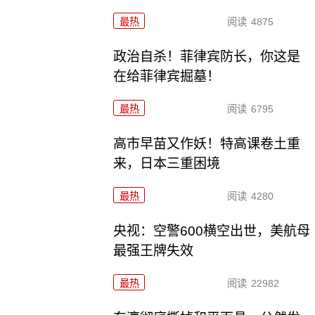
最热
阅读
4875
政治自杀！菲律宾防长，你这是
在给菲律宾掘墓！
最热
阅读
6795
高市早苗又作妖！特高课卷土重
来，日本三重困境
最热
阅读
4280
央视：空警600横空出世，美航母
最强王牌失效
最热
阅读
22982