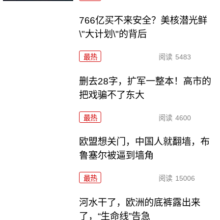
766亿买不来安全？美核潜光鲜
\"大计划\"的背后
最热
阅读
5483
删去28字，扩军一整本！高市的
把戏骗不了东大
最热
阅读
4600
欧盟想关门，中国人就翻墙，布
鲁塞尔被逼到墙角
最热
阅读
15006
河水干了，欧洲的底裤露出来
了，“生命线”告急