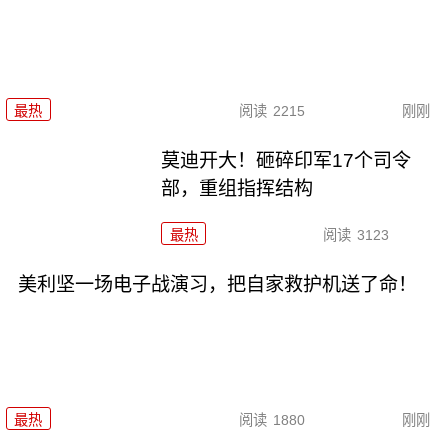
最热
阅读
2215
刚刚
莫迪开大！砸碎印军17个司令
部，重组指挥结构
最热
阅读
3123
美利坚一场电子战演习，把自家救护机送了命！
最热
阅读
1880
刚刚