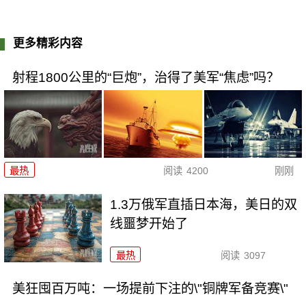
更多精彩内容
射程1800公里的“巨炮”，治得了美军“焦虑”吗？
最热
阅读
4200
刚刚
1.3万俄军直插日本海，美日的双
线噩梦开始了
最热
阅读
3097
美狂囤百万吨：一场提前下注的\"铜牌军备竞赛\"