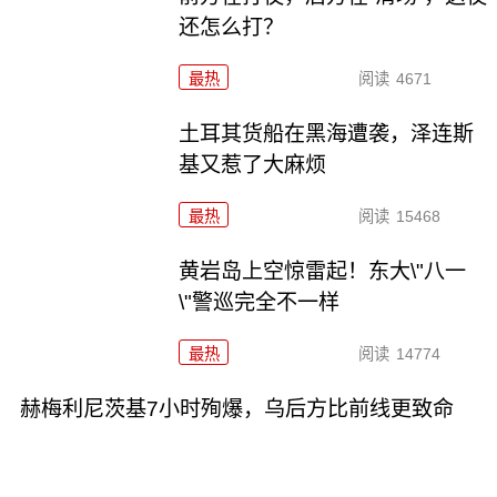
还怎么打？
最热
阅读
4671
土耳其货船在黑海遭袭，泽连斯
基又惹了大麻烦
最热
阅读
15468
黄岩岛上空惊雷起！东大\"八一
\"警巡完全不一样
最热
阅读
14774
赫梅利尼茨基7小时殉爆，乌后方比前线更致命