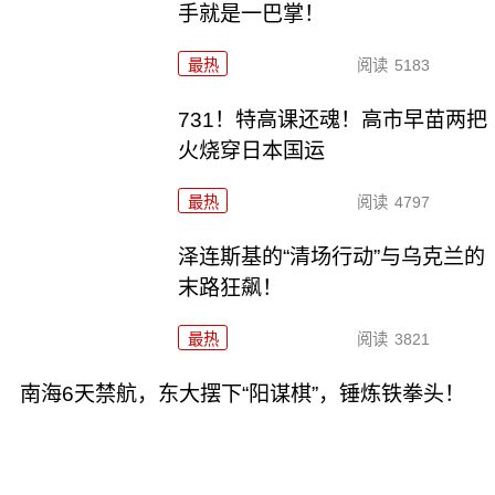
手就是一巴掌！
最热
阅读
5183
731！特高课还魂！高市早苗两把
火烧穿日本国运
最热
阅读
4797
泽连斯基的“清场行动”与乌克兰的
末路狂飙！
最热
阅读
3821
南海6天禁航，东大摆下“阳谋棋”，锤炼铁拳头！