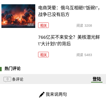
电商哭晕：俄乌互相砸\"饭碗\"，
战争已没有后方
相关
阅读
3208
766亿买不来安全？美核潜光鲜
\"大计划\"的背后
相关
阅读
5483
热门评论
登陆
0
条评论
我来说两句