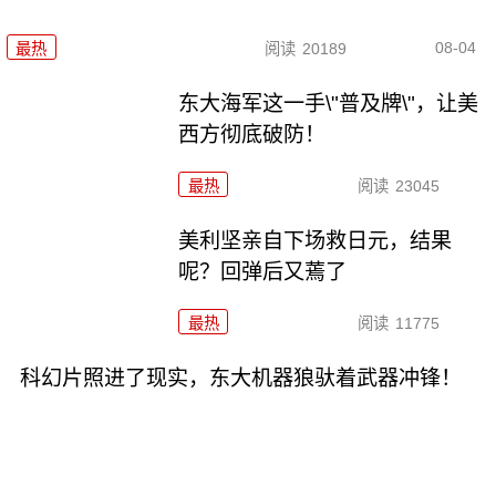
08-04
最热
阅读
20189
东大海军这一手\"普及牌\"，让美
西方彻底破防！
最热
阅读
23045
美利坚亲自下场救日元，结果
呢？回弹后又蔫了
最热
阅读
11775
科幻片照进了现实，东大机器狼驮着武器冲锋！