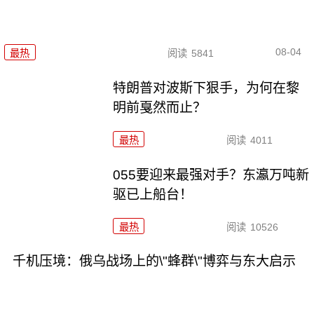
08-04
最热
阅读
5841
特朗普对波斯下狠手，为何在黎
明前戛然而止？
最热
阅读
4011
055要迎来最强对手？东瀛万吨新
驱已上船台！
最热
阅读
10526
千机压境：俄乌战场上的\"蜂群\"博弈与东大启示