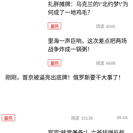
扎胖摊牌：乌克兰的\"北约梦\"为
何成了一地鸡毛？
最热
阅读
4045
里海一声巨响，这次差点把两场
战争炸成一锅粥！
最热
阅读
8688
刚刚，普京被逼亮出底牌！俄罗斯要干大事了！
08-04
最热
阅读
15136
官宣“核常兼备”！六爷挂弹反航