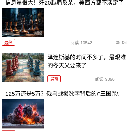
信息量很大！歼20越肩反杀，美西方都不淡定了
08-06
最热
阅读
10542
泽连斯基的时间不多了，最艰难
的冬天又要来了
最热
阅读
9350
125万还是5万？俄乌战损数字背后的\"三国杀\"