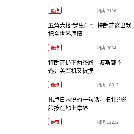
最热
阅读
3126
五角大楼“罗生门”：特朗普这出戏
把全世界演懵
最热
阅读
3034
特朗普扔下两条路，波斯都不
选，美军机又被揍
最热
阅读
16011
扎卢日内说的一句话，把北约的
脸按在地上摩擦
最热
阅读
11222